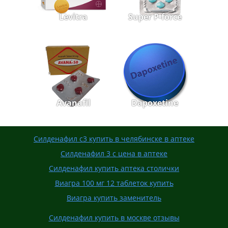
Levitra
Super P-force
Avanafil
Dapoxetine
Силденафил с3 купить в челябинске в аптеке
Силденафил 3 с цена в аптеке
Силденафил купить аптека столички
Виагра 100 мг 12 таблеток купить
Виагра купить заменитель
Силденафил купить в москве отзывы