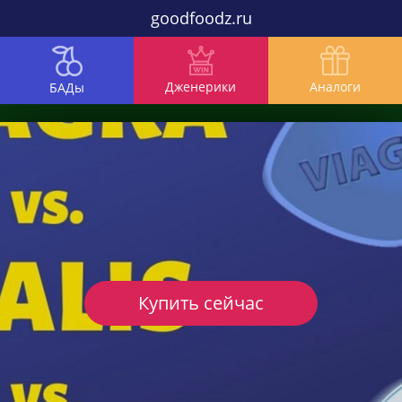
goodfoodz.ru
Дженерики
Аналоги
БАДы
Купить сейчас