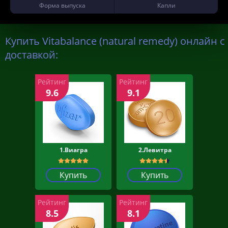
Форма выпуска
Капли
Купить Vitabalance (natural remedy) онлайн с
доставкой:
Рейтинг
Рейтинг
9.6
9.1
1.Виагра
2.Левитра
Купить
Купить
Рейтинг
Рейтинг
8.5
8.1