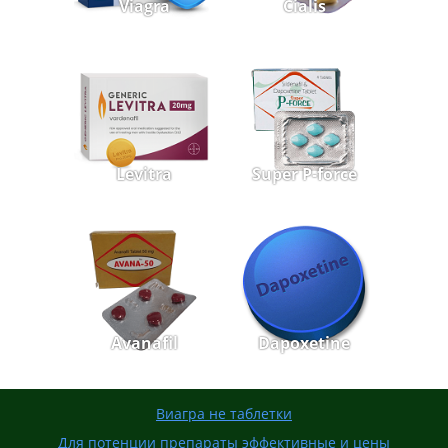
Viagra
Cialis
Levitra
Super P-force
Avanafil
Dapoxetine
Виагра не таблетки
Для потенции препараты эффективные и цены