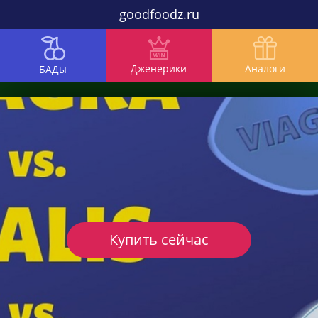
goodfoodz.ru
Дженерики
Аналоги
БАДы
Купить сейчас