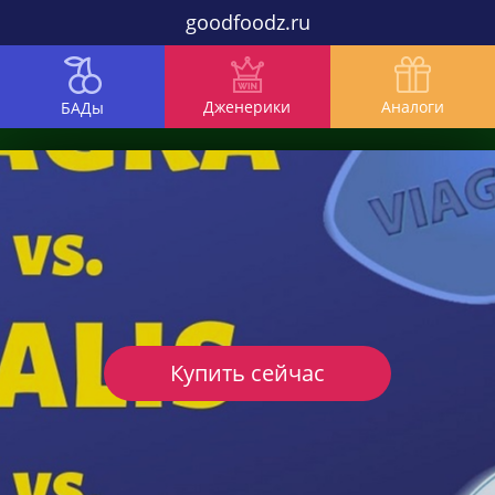
goodfoodz.ru
Дженерики
Аналоги
БАДы
Купить сейчас