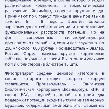
поддержания потенции, в состав которого входят
растительные компоненты в гомеопатическом
разведении: йохимбин, серенея, прутняк и др.
Принимают по 8 гранул трижды в день под язык в
течение 6 – 8 недель. Эректин хорошо
зарекомендовал себя в лечении и профилактике
функциональных расстройств потенции. Но на
фоне современных сильнодействующих
препаратов о нем забыли, хотя и незаслуженно. по
250 мг около 1600 рублей Производитель – Эвалар,
Россия. Форма выпуска: круглые коричневые
таблетки, покрытые пленкой. В картонной упаковке
по 4 и 6 блистеров (в блистере 15 шт.).
Фитопрепарат средней ценовой категории, в
состав которого входит экстракт якорцев
стелющихся. Производитель – Сянганская
биологическая корпорация Цюаньцютун, КНР. В
состав БАДа средней ценовой категории для
поддержки потенции входит вытяжка из тел черных
муравьев, содержащая аминокислоты, ферменты,