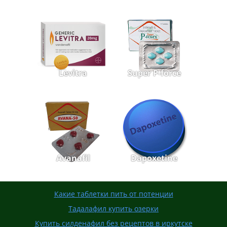
Levitra
Super P-force
Avanafil
Dapoxetine
Какие таблетки пить от потенции
Тадалафил купить озерки
Купить силденафил без рецептов в иркутске