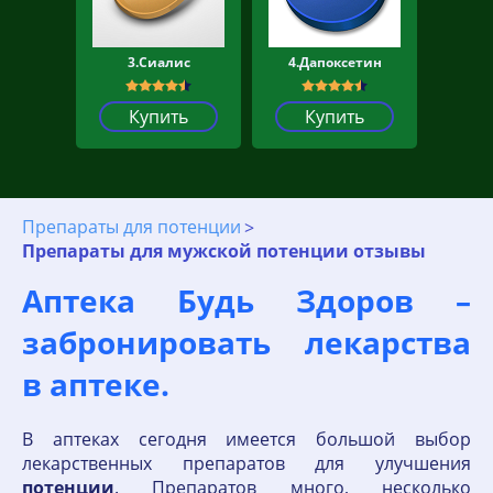
3.Сиалис
4.Дапоксетин
Купить
Купить
Препараты для потенции
Препараты для мужской потенции отзывы
Аптека Будь Здоров –
забронировать лекарства
в аптеке.
В аптеках сегодня имеется большой выбор
лекарственных препаратов для улучшения
потенции
. Препаратов много, несколько