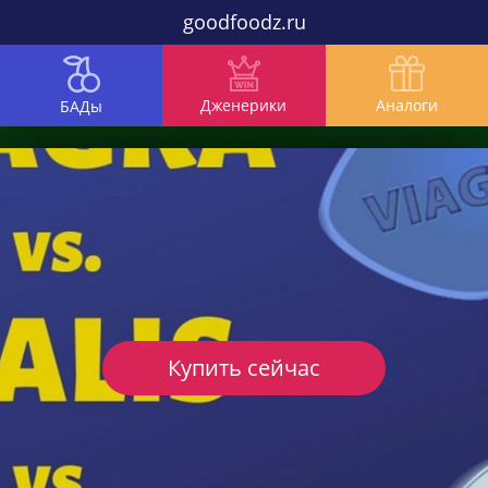
goodfoodz.ru
Дженерики
Аналоги
БАДы
Купить сейчас