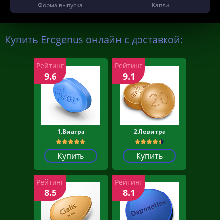
Форма выпуска
Капли
Купить Erogenus онлайн с доставкой:
Рейтинг
Рейтинг
9.6
9.1
1.Виагра
2.Левитра
Купить
Купить
Рейтинг
Рейтинг
8.5
8.1