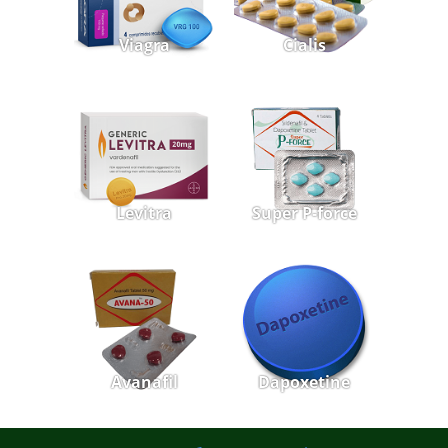
Viagra
Cialis
Levitra
Super P-force
Avanafil
Dapoxetine