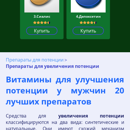
3.Сиалис
4.Дапоксетин
Купить
Купить
Препараты для потенции
Препараты для увеличения потенции
Витамины для улучшения
потенции у мужчин 20
лучших препаратов
Средства для
увеличения
потенции
классифицируются на два вида: синтетические и
натуральные. Они имеют схожий механизм