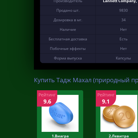
Производитель
Lannett Company, 
Продано шт.
9830
Дозировка в мг.
34
Наличие
Нет
Бесплатная доставка
Есть
Побочные эффекты
Нет
Форма выпуска
Капсулы
Купить Тадж Махал (природный пр
Рейтинг
Рейтинг
9.6
9.1
1.Виагра
2.Левитра