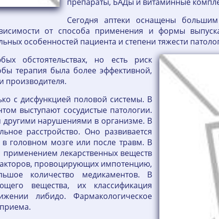
препараты, БАДы и витаминные компл
Сегодня аптеки оснащены большим 
ависимости от способа применения и формы выпус
льных особенностей пациента и степени тяжести патол
ых обстоятельствах, но есть риск
обы терапия была более эффективной,
и производителя.
ько с дисфункцией половой системы. В
том выступают сосудистые патологии.
 другими нарушениями в организме. В
льное расстройство. Оно развивается
в головном мозге или после травм. В
о применением лекарственных веществ
о факторов, провоцирующих импотенцию,
ьшое количество медикаментов. В
ющего вещества, их классификация
ижении либидо. Фармакологическое
 приема.