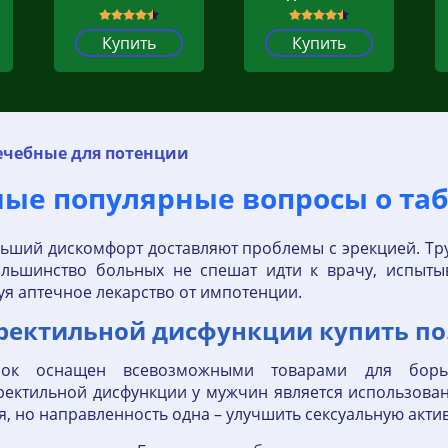
Купить
Купить
ечебные для потенции
мые популярные вопросы о таб
ьший дискомфорт доставляют проблемы с эрекцией. Труд
ольшинство больных не спешат идти к врачу, испытыв
уя аптечное лекарство от импотенции.
ректильной дисфункции купить по
нок оснащен всевозможными товарами для бор
ектильной дисфункции у мужчин является использован
я, но направленность одна – улучшить сексуальную акти