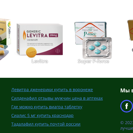
Levitra
Super P-force
Левитра дженерики купить в воронеже
Мы в
Силденафил отзывы мужчин цена в аптеках
Где можно купить виагра таблетку
Сиалис 5 мг купить краснодар
© 202
Тадалафил купить почтой россии
лучше