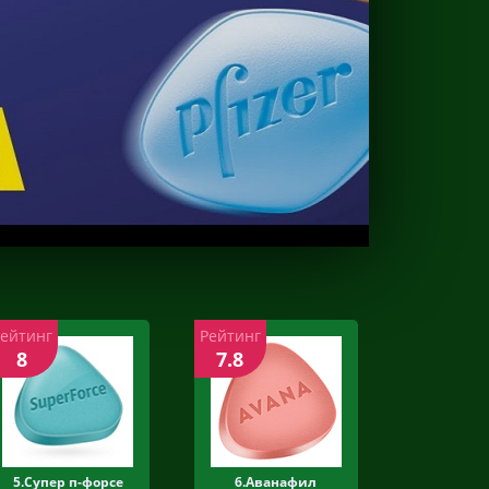
Рейтинг
Рейтинг
8
7.8
5.Супер п-форсе
6.Аванафил