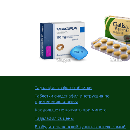
Viagra
Cialis
Тадалафил сз фото таблетки
Таблетки силденафил инструкция по
применению отзывы
Как дольше не кончать при минете
Тадалафил сз цены
Возбудитель женский купить в аптеке самый