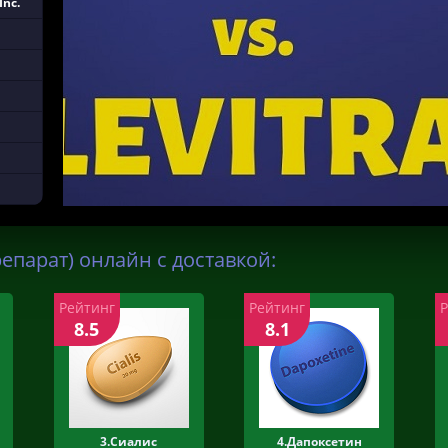
Inc.
епарат) онлайн с доставкой:
Рейтинг
Рейтинг
8.5
8.1
3.Сиалис
4.Дапоксетин