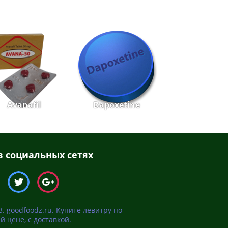
Avanafil
Dapoxetine
 социальных сетях
3. goodfoodz.ru. Купите левитру по
й цене, с доставкой.