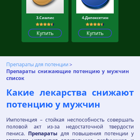
3.Сиалис
4.Дапоксетин
Купить
Купить
Препараты для потенции
Препараты снижающие потенцию у мужчин
список
Какие лекарства снижают
потенцию у мужчин
Импотенция – стойкая неспособность совершать
половой акт из-за недостаточной твердости
пениса.
Препараты
для повышения потенции у