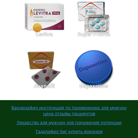
Levitra
Super P-force
Avanafil
Dapoxetine
Варденафил инструкция по применению для мужчин
цена отзывы пациентов
Лекарство для мужчин для понижения потенции
Тадалафил 5мг купить воронеж