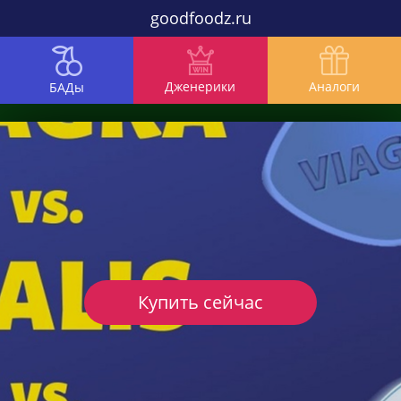
goodfoodz.ru
Дженерики
Аналоги
БАДы
Купить сейчас