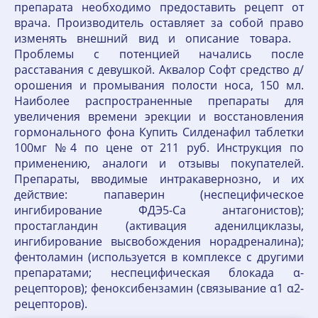
препарата необходимо предоставить рецепт от
врача. Производитель оставляет за собой право
изменять внешний вид и описание товара.
Проблемы с потенцией начались после
расставания с девушкой. Аквалор Софт средство д/
орошения и промывания полости носа, 150 мл.
Наиболее распространенные препараты для
увеличения времени эрекции и восстановления
гормонального фона Купить Силденафил таблетки
100мг №4 по цене от 211 руб. Инструкция по
применению, аналоги и отзывы покупателей.
Препараты, вводимые интракавернозно, и их
действие: папаверин (неспецифическое
ингибирование ФДЭ5-Ca антагонистов);
простагландин (активация аденилциклазы,
ингибирование высвобождения норадреналина);
фентоламин (используется в комплексе с другими
препаратами; неспецифическая блокада α-
рецепторов); феноксибензамин (связывание α1 α2-
рецепторов).