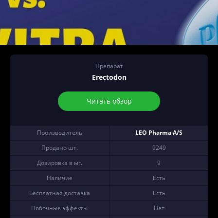
Препарат
Erectodon
Читать обзор
Производитель
LEO Pharma A/S
Продано шт.
9249
Дозировка в мг.
9
Наличие
Есть
Бесплатная доставка
Есть
Побочные эффекты
Нет