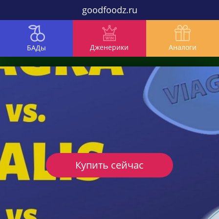
goodfoodz.ru
Дженерики
Аналоги
БАДы
Купить сейчас