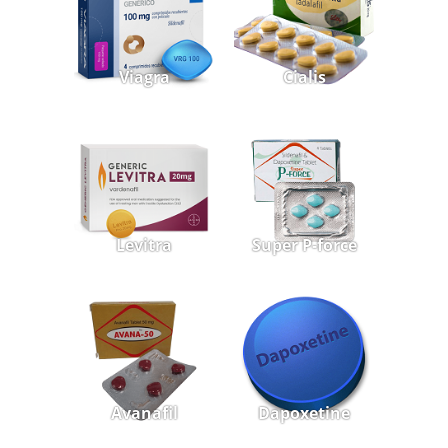
Viagra
Cialis
Levitra
Super P-force
Avanafil
Dapoxetine