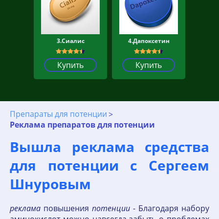
3.Сиалис
4.Дапоксетин
Купить
Купить
Препараты для потенции
Реклама препаратов для потенции
Вышла реклама средства
для потенции с Сергеем
Шнуровым
реклама
повышения
потенции
- Благодаря набору