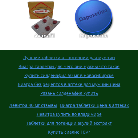
Avanafil
Dapoxetine
Лучшие таблетки от потенции для мужчин
Виагра таблетки для чего они нужны что такое
Купить силденафил 50 мг в новосибирске
Виагра без рецептов в аптеке для мужчин цена
Рязань силденафил купить
Левитра 40 мг отзывы
Виагра таблетки цена в аптеках
Левитра купить во владимире
Таблетки для потенции акулий экстракт
Купить сиалис 10мг