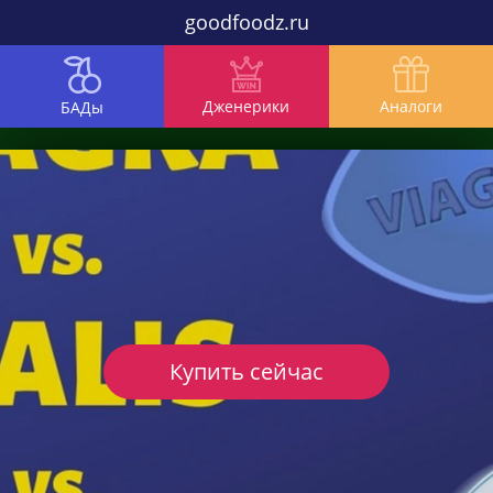
goodfoodz.ru
Дженерики
Аналоги
БАДы
Купить сейчас