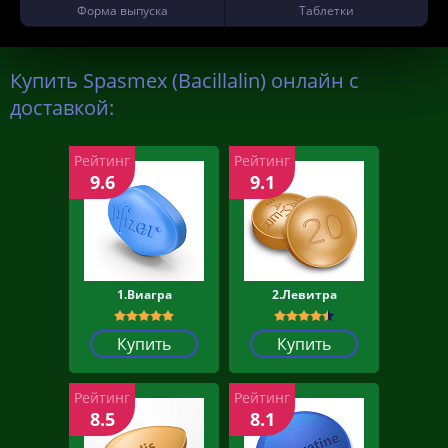
Форма выпуска
Таблетки
Купить Spasmex (Bacillalin) онлайн с
доставкой:
Рейтинг
Рейтинг
9.6
9.1
1.Виагра
2.Левитра
Купить
Купить
Рейтинг
Рейтинг
8.5
8.1