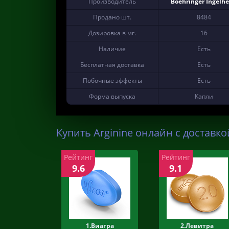
Производитель
Boehringer Ingelh
Продано шт.
8484
Дозировка в мг.
16
Наличие
Есть
Бесплатная доставка
Есть
Побочные эффекты
Есть
Форма выпуска
Капли
Купить Arginine онлайн с доставко
Рейтинг
Рейтинг
9.6
9.1
1.Виагра
2.Левитра