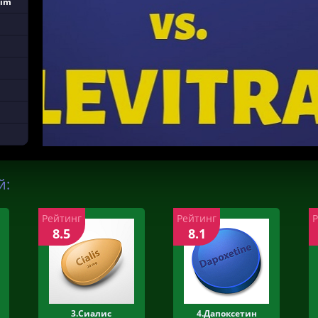
eim
й:
Рейтинг
Рейтинг
8.5
8.1
3.Сиалис
4.Дапоксетин