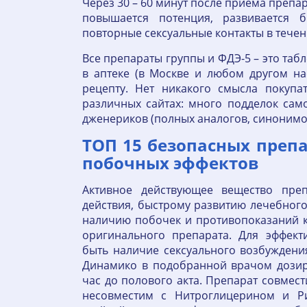
Через 30 – 60 минут после приема препа
повышается потенция, развивается 
повторные сексуальные контакты в течени
Все препараты группы и ФДЭ-5 – это таб
в аптеке (в Москве и любом другом на
рецепту. Нет никакого смысла покупа
различных сайтах: много подделок сам
дженериков (полных аналогов, синонимо
ТОП 15 безопасных препа
побочных эффектов
Активное действующее вещество пре
действия, быстрому развитию лечебног
наличию побочек и противопоказаний 
оригинального препарата. Для эффект
быть наличие сексуального возбуждени
Динамико в подобранной врачом дозир
час до полового акта. Препарат совмес
несовместим с Нитроглицерином и Р