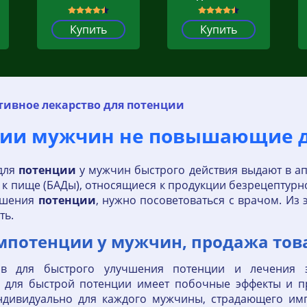
Купить
Купить
тивное лекарство для потенции
нции мужчин не повышающие 
для
потенции
у мужчин быстрого действия выдают в ап
 пище (БАДы), относящиеся к продукции безрецептурно
вышения
потенции
, нужно посоветоваться с врачом. Из э
ть.
мпотенции у мужчин, продажа тов
ов для быстрого улучшения потенции и лечения э
в для быстрой потенции имеет побочные эффекты и п
индивидуально для каждого мужчины, страдающего имп