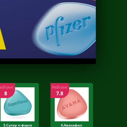
Рейтинг
Рейтинг
8
7.8
5.Супер п-форсе
6.Аванафил