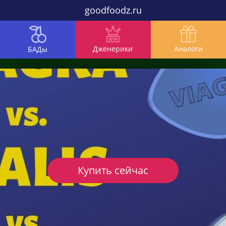
goodfoodz.ru
Дженерики
Аналоги
БАДы
Купить сейчас