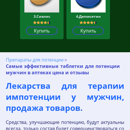
3.Сиалис
4.Дапоксетин
Купить
Купить
Препараты для потенции
Самые эффективные таблетки для потенции
мужчин в аптеках цена и отзывы
Лекарства для терапии
импотенции у мужчин,
продажа товаров.
Средства, улучшающие потенцию, будут актуальны
всегда, только состав будет совершенствоваться со