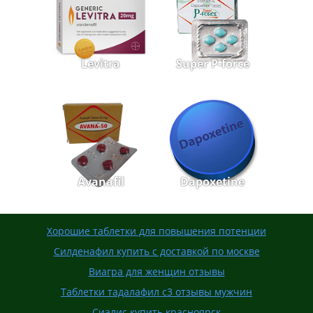
Levitra
Super P-force
Avanafil
Dapoxetine
Хорошие таблетки для повышения потенции
Силденафил купить с доставкой по москве
Виагра для женщин отзывы
Таблетки тадалафил с3 отзывы мужчин
Сиалис купить красноярск