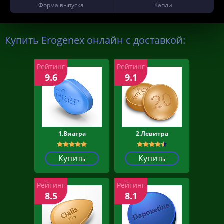
Форма выпуска
Капли
Купить Erogenex онлайн с доставкой:
Рейтинг
Рейтинг
9.6
9.1
1.Виагра
2.Левитра
Купить
Купить
Рейтинг
Рейтинг
8.5
8.1