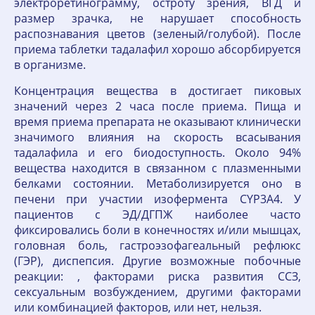
электроретинограмму, остроту зрения, ВГД и
размер зрачка, не нарушает способность
распознавания цветов (зеленый/голубой). После
приема таблетки тадалафил хорошо абсорбируется
в организме.
Концентрация вещества в достигает пиковых
значений через 2 часа после приема. Пища и
время приема препарата не оказывают клинически
значимого влияния на скорость всасывания
тадалафила и его биодоступность. Около 94%
вещества находится в связанном с плазменными
белками состоянии. Метаболизируется оно в
печени при участии изофермента CYP3A4. У
пациентов с ЭД/ДГПЖ наиболее часто
фиксировались боли в конечностях и/или мышцах,
головная боль, гастроэзофагеальный рефлюкс
(ГЭР), диспепсия. Другие возможные побочные
реакции: , факторами риска развития ССЗ,
сексуальным возбуждением, другими факторами
или комбинацией факторов, или нет, нельзя.