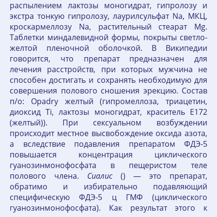
распылением лактозы моногидрат, гипролозу и
экстра тонкую гипролозу, лаурилсульфат Na, МКЦ,
кроскармеллозу Na, растительный стеарат Mg.
Таблетки миндалевидной формы, покрыты светло-
желтой пленочной оболочкой. В Википедии
говорится, что препарат предназначен для
лечения расстройств, при которых мужчина не
способен достигать и сохранять необходимую для
совершения полового сношения эрекцию. Состав
п/о: Opadry желтый (гипромеллоза, триацетин,
диоксид Ti, лактозы моногидрат, краситель Е172
(желтый)). При сексуальном возбуждении
происходит местное высвобождение оксида азота,
а вследствие подавления препаратом ФДЭ-5
повышается концентрация циклического
гуанозинмонофосфата в пещеристом теле
полового члена.
Сиалис
() — это препарат,
обратимо и избирательно подавляющий
специфическую ФДЭ-5 ц ГМФ (циклического
гуанозинмонофосфата). Как результат этого к