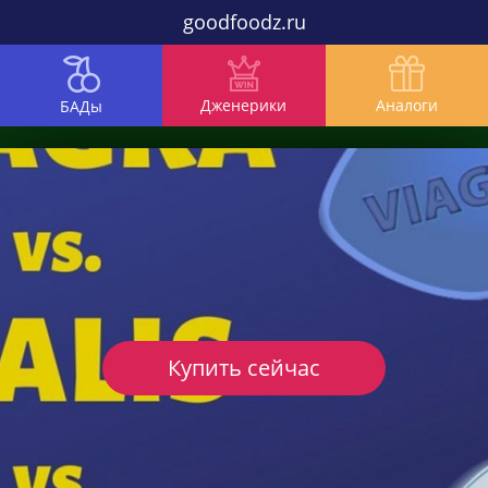
goodfoodz.ru
Дженерики
Аналоги
БАДы
Купить сейчас