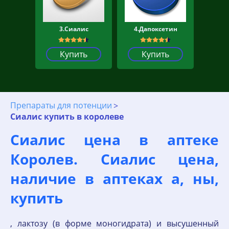
3.Сиалис
4.Дапоксетин
Купить
Купить
Препараты для потенции
Сиалис купить в королеве
Сиалис цена в аптеке
Королев. Сиалис цена,
наличие в аптеках а, ны,
купить
, лактозу (в форме моногидрата) и высушенный