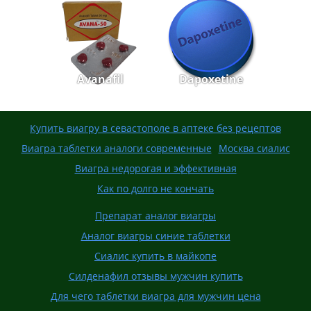
Avanafil
Dapoxetine
Купить виагру в севастополе в аптеке без рецептов
Виагра таблетки аналоги современные
Москва сиалис
Виагра недорогая и эффективная
Как по долго не кончать
Препарат аналог виагры
Аналог виагры синие таблетки
Сиалис купить в майкопе
Силденафил отзывы мужчин купить
Для чего таблетки виагра для мужчин цена