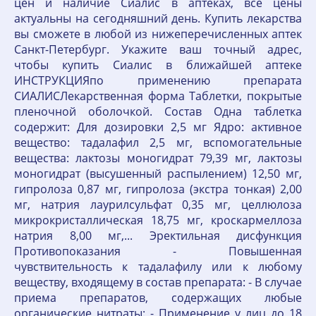
цен и наличие Сиалис в аптеках, все цены
актуальны на сегодняшний день. Купить лекарства
вы сможете в любой из нижеперечисленных аптек
Санкт-Петербург. Укажите ваш точный адрес,
чтобы купить Сиалис в ближайшей аптеке
ИНСТРУКЦИЯпо применению препарата
СИАЛИСЛекарственная форма Таблетки, покрытые
пленочной оболочкой. Состав Одна таблетка
содержит: Для дозировки 2,5 мг Ядро: активное
вещество: тадалафил 2,5 мг, вспомогательные
вещества: лактозы моногидрат 79,39 мг, лактозы
моногидрат (высушенный распылением) 12,50 мг,
гипролоза 0,87 мг, гипролоза (экстра тонкая) 2,00
мг, натрия лаурилсульфат 0,35 мг, целлюлоза
микрокристаллическая 18,75 мг, кроскармеллоза
натрия 8,00 мг,... Эректильная дисфункция
Противопоказания - Повышенная
чувствительность к тадалафилу или к любому
веществу, входящему в состав препарата: - В случае
приема препаратов, содержащих любые
органические нитраты: - Применение у лиц до 18