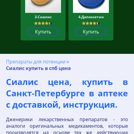
3.Сиалис
4.Дапоксетин
Купить
Купить
Препараты для потенции
Сиалис купить в спб цена
Сиалис цена, купить в
Санкт-Петербургe в аптеке
с доставкой, инструкция.
Дженерики лекарственных препаратов - это
аналоги оригинальных медикаментов, которые
производятся на основе тех же действующих