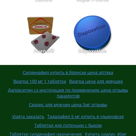
Avanafil
Dapoxetine
Силденафил купить в брянске цена аптека
Виагра 100 мг 1 таблетка
Виагра цена для девушек
Дапоксетин сз инструкция по применению цена отзывы
пациентов
Сиалис для мужчин цена 5мг отзывы
Viagra заказать
Тадалафил 5 мг купить в ульяновске
Таблетки для потенции с быком
Таблетки силденафил назначение
Купить сиалис 40мг