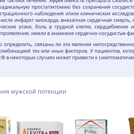
е тактики лечения. Эффективность препарата Сиалис®
радикальную простатэктомию без сохранения сосудисто
истрационного наблюдения и/или клинических исследо
числе инфаркт миокарда, внезапная сердечная смерть,
ческие атаки, боль в грудной клетке, сердцебиение и
проявления, имели в анамнезе сердечно-сосудистые фа
 определить, связаны ли эти явления непосредственн
комбинацией тех или иных факторов. У пациентов, ко
 в некоторых случаях может привести к симптоматичес
ения мужской потенции