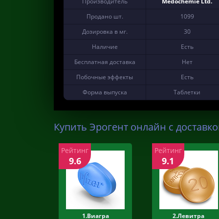
Производитель
Medochemie Ltd.
Продано шт.
1099
Дозировка в мг.
30
Наличие
Есть
Бесплатная доставка
Нет
Побочные эффекты
Есть
Форма выпуска
Таблетки
Купить Эрогент онлайн с доставко
Рейтинг
Рейтинг
9.6
9.1
1.Виагра
2.Левитра