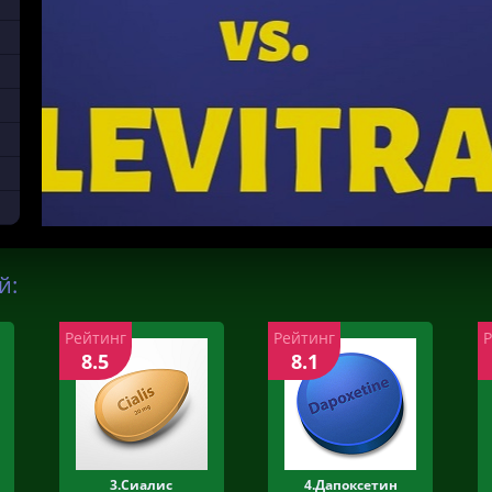
й:
Рейтинг
Рейтинг
8.5
8.1
3.Сиалис
4.Дапоксетин