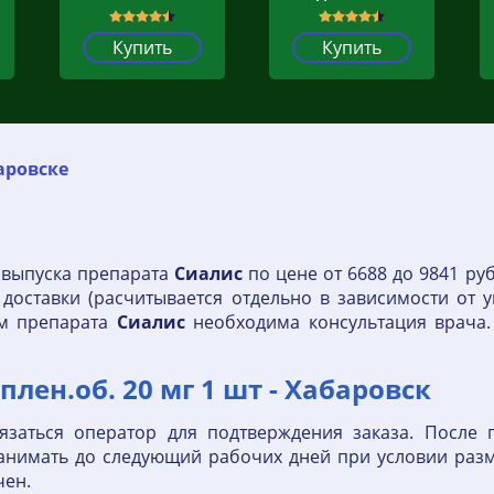
Купить
Купить
аровске
 выпуска препарата
Сиалис
по цене от 6688 до 9841 ру
 доставки (расчитывается отдельно в зависимости от
ем препарата
Сиалис
необходима консультация врача.
лен.об. 20 мг 1 шт - Хабаровск
язаться оператор для подтверждения заказа. После п
анимать до следующий рабочих дней при условии разм
чен.