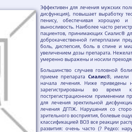
Эффективен для лечения мужских пол
дисфункция), повышает выработку тес
пенису, обеспечивая хорошую и 
выносливость. Наиболее часто регис
пациентов, принимающих Сиалис® дл
доброкачественной гиперплазии пред
боль, диспепсия, боль в спине и миа
увеличением дозы препарата. Нежела
умеренно выражены и носили преходя
Большинство случаев головной боли
приеме препарата
Сиалис
®, имели 
начала лечения. Ниже приведены н
зарегистрированы во время к
пострегистрационном применении пр
для лечения эректильной дисфункци
лечения ДГПЖ. Нарушения со сторон
зрительного восприятия, болевые ощущ
классификацией ВОЗ все реакции расп
развития: очень часто (? Редко: нар