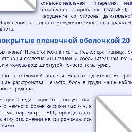
конъюнктивальная гиперемия, не
оптическая нейропатия (НАПИОН),
Нарушения со стороны дыхательной
 Нарушения со стороны желудочно-кишечного тракта Час
шнота.
покрытые пленочной оболочкой 20 
х тканей Нечасто: кожная сыпь. Редко: крапивница, с
 стороны скелетно-мышечной и соединительной ткани 
ек и мочевыводящих путей Нечасто: гематурия.
ов и молочной железы Нечасто: длительная эрекц
ие расстройства Нечасто: боль в груди Чаще наблю
вные средства.
еакций Среди пациентов, получавших
ь о немного более высокой частоте, в
нормы параметров ЭКГ, прежде всего
з этих отклонений не сопровождались
ниями.