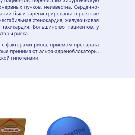
 у пациентов, перенесших хирургическую
нервных пучков, неизвестна. Сердечно-
ваний были зарегистрированы серьезные
 нестабильная стенокардия, желудочковая
 тахикардия. Большинство пациентов, у
кторы риска.
о с факторами риска, приемом препарата
торые принимают альфа-адреноблокаторы,
кой гипотензии.