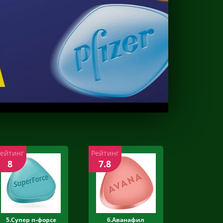
Рейтинг
Рейтинг
8
7.8
5.Супер п-форсе
6.Аванафил