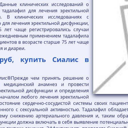
Данные клинических исследований о
 тадалафил для лечения эректильной
. В клинических исследованиях с
 для лечения эректильной дисфункции,
5 лет чаще регистрировались случаи
с ежедневным применением тадалафила
циентов в возрасте старше 75 лет чаще
я и диареи.
руб, купить Сиалис в
алис®Прежде чем принять решение о
ь медицинский анамнез и провести
ректильной дисфункции и определения
 началом любого лечения эректильной
стояние сердечно-сосудистой системы своих пациент
занного с сексуальной активностью. Тадалафил облада
ему снижению артериального давления и, таким образ
функции должна включать в себя выявление потенциал