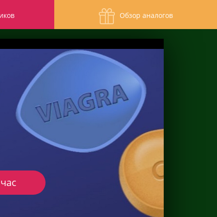
иков
Обзор аналогов
йчас