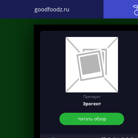
goodfoodz.ru
Препарат
Эрогент
Читать обзор