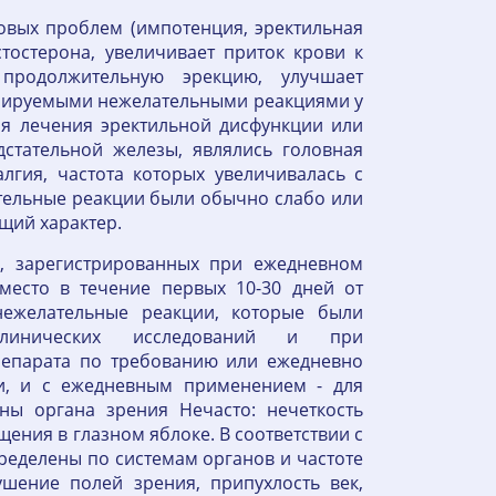
овых проблем (импотенция, эректильная
тостерона, увеличивает приток крови к
продолжительную эрекцию, улучшает
трируемыми нежелательными реакциями у
я лечения эректильной дисфункции или
стательной железы, являлись головная
лгия, частота которых увеличивалась с
тельные реакции были обычно слабо или
щий характер.
, зарегистрированных при ежедневном
место в течение первых 10-30 дней от
ежелательные реакции, которые были
линических исследований и при
епарата по требованию или ежедневно
и, и с ежедневным применением - для
ы органа зрения Нечасто: нечеткость
ения в глазном яблоке. В соответствии с
ределены по системам органов и частоте
ушение полей зрения, припухлость век,