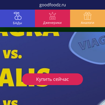
goodfoodz.ru
Дженерики
Аналоги
БАДы
Купить сейчас