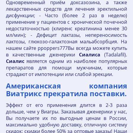
Одновременный приём доксазозина, а также
лекарственных средств для лечения эректильной
дисфункции; - Часто (более 2 раз в неделю)
применение у пациентов с хронической почечной
недостаточностью (клиренс креатинина менее 30
мл/мин); - Дефицит лактазы, непереносимость
лактозы, глюкозо-галактозная мальабсорбция. На
нашем сайте ppoppers777Вы всегда можете купить
в качественные дженерики
Сиалиса
(Tadalafil).
Сиалис
является одним из наиболее популярных
препаратов для помощи мужчинам, которые
страдают от импотенции или слабой эрекции.
Американская компания
Виатрикс прекратила поставки.
Эффект от его применения длится в 2-3 раза
дольше, чем у Виагры. Заказывая дженерики у нас,
Вы получаете их по выгодные ценам в России,
максимально удобную доставку, отличную систему
скидок: скидки более 50% за оптовые заказы! Наши