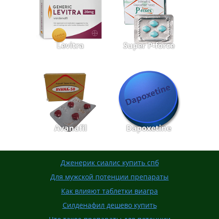
Levitra
Super P-force
Avanafil
Dapoxetine
Дженерик сиалис купить спб
Для мужской потенции препараты
Как влияют таблетки виагра
Силденафил дешево купить