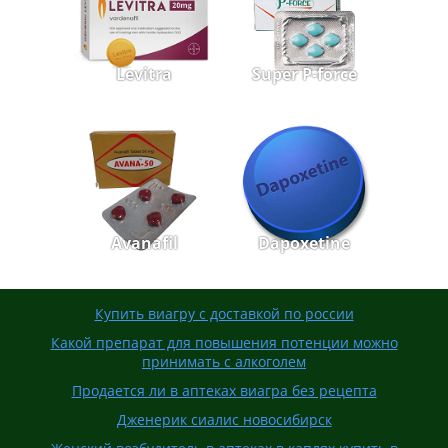
Levitra
Super P-force
Avanafil
Dapoxetine
Купить виагру с доставкой по россии
Какой препарат для повышения потенции можно
принимать с алкоголем
Продается ли в аптеках виагра без рецепта
Дженерик сиалис новосибирск