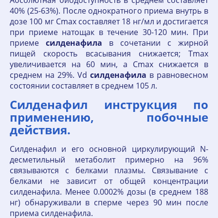
Абсолютная биодоступность в среднем составляет
40% (25-63%). После однократного приема внутрь в
дозе 100 мг Cmax составляет 18 нг/мл и достигается
при приеме натощак в течение 30-120 мин. При
приеме
силденафила
в сочетании с жирной
пищей скорость всасывания снижается; Тmax
увеличивается на 60 мин, а Cmax снижается в
среднем на 29%. Vd
силденафила
в равновесном
состоянии составляет в среднем 105 л.
Силденафил инструкция по
применению, побочные
действия.
Силденафил и его основной циркулирующий N-
десметильный метаболит примерно на 96%
связываются с белками плазмы. Связывание с
белками не зависит от общей концентрации
силденафила. Менее 0.0002% дозы (в среднем 188
нг) обнаруживали в сперме через 90 мин после
приема силденафила.