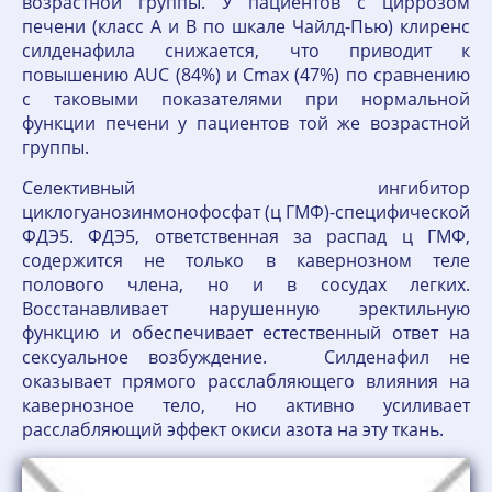
возрастной группы. У пациентов с циррозом
печени (класс А и В по шкале Чайлд-Пью) клиренс
силденафила снижается, что приводит к
повышению AUC (84%) и Cmax (47%) по сравнению
с таковыми показателями при нормальной
функции печени у пациентов той же возрастной
группы.
Селективный ингибитор
циклогуанозинмонофосфат (ц ГМФ)-специфической
ФДЭ5. ФДЭ5, ответственная за распад ц ГМФ,
содержится не только в кавернозном теле
полового члена, но и в сосудах легких.
Восстанавливает нарушенную эректильную
функцию и обеспечивает естественный ответ на
сексуальное возбуждение. Силденафил не
оказывает прямого расслабляющего влияния на
кавернозное тело, но активно усиливает
расслабляющий эффект окиси азота на эту ткань.