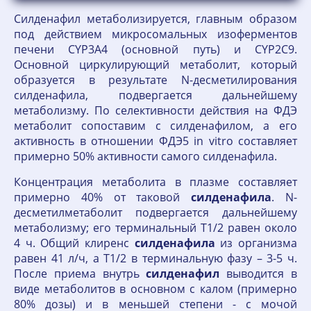
Силденафил метаболизируется, главным образом
под действием микросомальных изоферментов
печени CYP3A4 (основной путь) и CYP2C9.
Основной циркулирующий метаболит, который
образуется в результате N-десметилирования
силденафила, подвергается дальнейшему
метаболизму. По селективности действия на ФДЭ
метаболит сопоставим с силденафилом, а его
активность в отношении ФДЭ5 in vitro составляет
примерно 50% активности самого силденафила.
Концентрация метаболита в плазме составляет
примерно 40% от таковой
силденафила
. N-
десметилметаболит подвергается дальнейшему
метаболизму; его терминальный T1/2 равен около
4 ч. Общий клиренс
силденафила
из организма
равен 41 л/ч, а T1/2 в терминальную фазу – 3-5 ч.
После приема внутрь
силденафил
выводится в
виде метаболитов в основном с калом (примерно
80% дозы) и в меньшей степени - с мочой