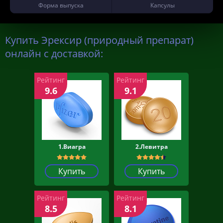
Форма выпуска
Капсулы
Купить Эрексир (природный препарат)
онлайн с доставкой:
Рейтинг
Рейтинг
9.6
9.1
1.Виагра
2.Левитра
Купить
Купить
Рейтинг
Рейтинг
8.5
8.1