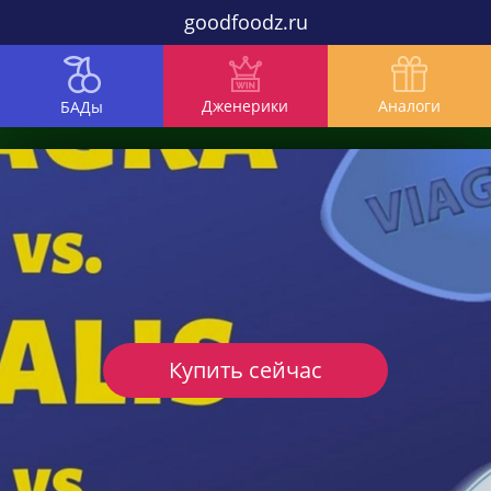
goodfoodz.ru
Дженерики
Аналоги
БАДы
Купить сейчас