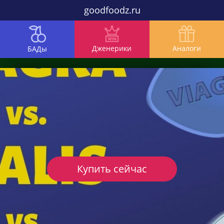
goodfoodz.ru
Дженерики
Аналоги
БАДы
Купить сейчас