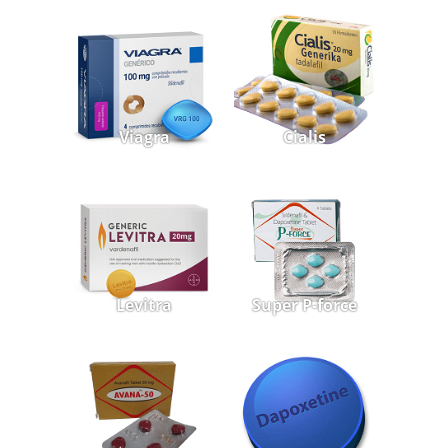
Viagra
Cialis
Levitra
Super P-force