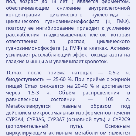
пол, возраст до 18 лет. ) является ферментом,
обеспечивающим снижение внутриклеточной
концентрации циклического нуклеотида –
циклического гуанозинмонофосфата (ц ГМФ),
поэтому ее ингибирование приводит к усилению
расслабления гладкомышечных клеток, которая
ответственна за распад циклического
гуанозинмонофосфата (ц ГМФ) в клетках. Активно
усиливает расслабляющий эффект оксида азота на
гладкие мышцы а и увеличивает кровоток.
TCmax после приёма натощак — 0,5-2 ч,
биодоступность — 25-60 %. При приёме с жирной
пищей Cmax снижается на 20-40 % и достигается
через 1,5-3 ч. Объём распределения в
равновесном состоянии — 105 л.
Метаболизируется главным образом под
действием микросомальных изоферментов печени
CYP3A4, CYP3A5, CYP3A7 (основной путь) и CYP2C9
(дополнительный путь). Основным
циркулирующим активным метаболитом является