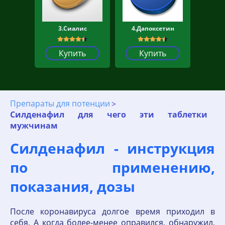
3.Сиалис
4.Дапоксетин
Купить
Купить
Препараты для потенции
Силденафил для чего эти таблетки
мужчинам
Силденафил - инструкция
по применению,
показания, дозы
После коронавируса долгое время приходил в
себя, А когда более-менее оправился, обнаружил,