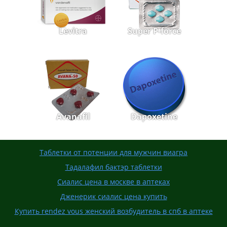
Levitra
Super P-force
Avanafil
Dapoxetine
Таблетки от потенции для мужчин виагра
Тадалафил бактэр таблетки
Сиалис цена в москве в аптеках
Дженерик сиалис цена купить
Купить rendez vous женский возбудитель в спб в аптеке