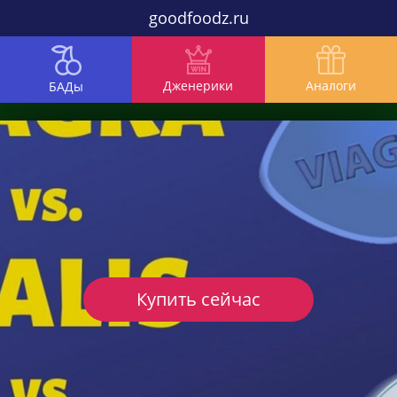
goodfoodz.ru
Дженерики
Аналоги
БАДы
Купить сейчас