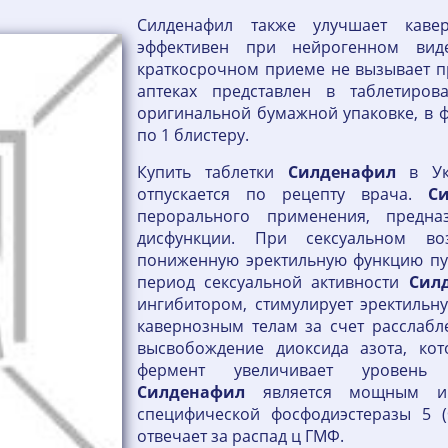
Силденафил также улучшает кавер
эффективен при нейрогенном вид
краткосрочном приеме не вызывает п
аптеках представлен в таблетиров
оригинальной бумажной упаковке, в фо
по 1 блистеру.
Купить таблетки
Силденафил
в Ук
отпускается по рецепту врача.
С
перорального применения, предна
дисфункции. При сексуальном воз
пониженную эректильную функцию пут
период сексуальной активности
Сил
ингибитором, стимулирует эректильн
кавернозным телам за счет расслабле
высвобождение диоксида азота, кото
фермент увеличивает уровень ц
Силденафил
является мощным и 
специфической фосфодиэстеразы 5 (
отвечает за распад ц ГМФ.