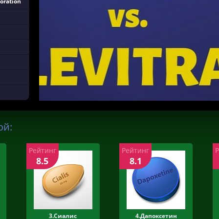
oration
ой:
Рейтинг
Рейтинг
8.5
8.1
3.Сиалис
4.Дапоксетин