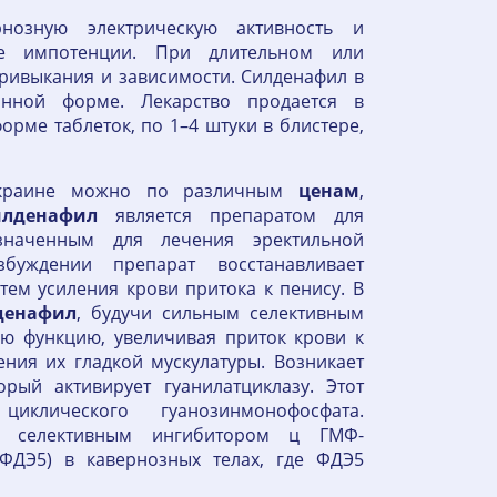
нозную электрическую активность и
е импотенции. При длительном или
ривыкания и зависимости. Силденафил в
анной форме. Лекарство продается в
рме таблеток, по 1–4 штуки в блистере,
раине можно по различным
ценам
,
илденафил
является препаратом для
значенным для лечения эректильной
буждении препарат восстанавливает
ем усиления крови притока к пенису. В
денафил
, будучи сильным селективным
ую функцию, увеличивая приток крови к
ния их гладкой мускулатуры. Возникает
рый активирует гуанилатциклазу. Этот
иклического гуанозинмонофосфата.
селективным ингибитором ц ГМФ-
ФДЭ5) в кавернозных телах, где ФДЭ5