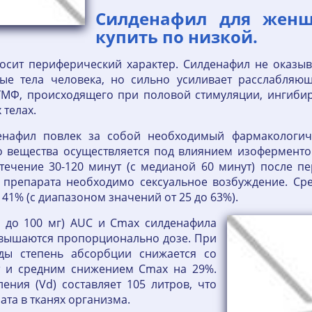
Силденафил для жен
купить по низкой.
осит периферический характер. Силденафил не оказы
ые тела человека, но сильно усиливает расслабляю
 ГМФ, происходящего при половой стимуляции, ингиби
телах.
енафил повлек за собой необходимый фармакологич
о вещества осуществляется под влиянием изоферменто
 течение 30-120 минут (с медианой 60 минут) после
 препарата необходимо сексуальное возбуждение. Сре
41% (с диапазоном значений от 25 до 63%).
5 до 100 мг) AUC и Сmax силденафила
овышаются пропорционально дозе. При
ды степень абсорбции снижается со
т и средним снижением Cmax на 29%.
ния (Vd) составляет 105 литров, что
ата в тканях организма.