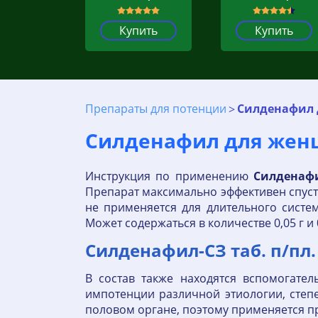
Купить
Купить
Препараты для потенции
Силденафил 
Силденафил для женщ
Инструкция по применению
Силденаф
Препарат максимально эффективен спуст
не применяется для длительного систе
Может содержаться в количестве 0,05 г и 0
Силденафил-СЗ таб. п/пл.
В состав также находятся вспомогате
импотенции различной этиологии, степе
половом органе, поэтому применяется п