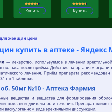
Купить
Купить
для женщин цена
ин купить в аптеке - Яндекс 
ил
— лекарство, используемое в лечении эректильной
я полчаса после приёма. Действие на организм огранич
матического лечения. Приём препарата рекомендован
,1 г в 1 таблетке.
 об. 50мг №10 - Аптека Фармия
льные вещества и вещества для формирования оболо
ни тяжести и длительности течения. Препарат влияет
ри васкулогенном виде эректильной дисфункции.