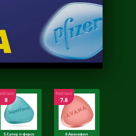
Рейтинг
Рейтинг
8
7.8
5.Супер п-форсе
6.Аванафил