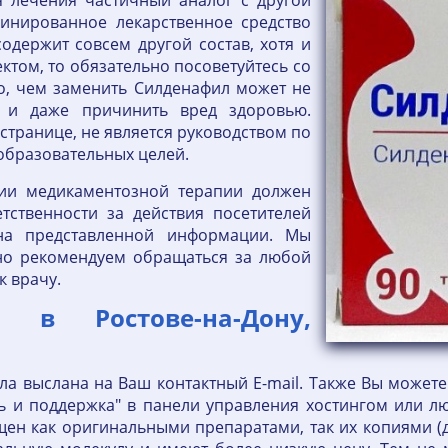
я лечения частичный аналог с другой
инированное лекарственное средство
одержит совсем другой состав, хотя и
ктом, то обязательно посоветуйтесь со
то, чем заменить Силденафил может не
 и даже причинить вред здоровью.
странице, не является руководством по
образовательных целей.
ии медикаментозной терапии должен
етственности за действия посетителей
на представленной информации. Мы
ьно рекомендуем обращаться за любой
 врачу.
 в Ростове-на-Дону,
 выслана на Ваш контактный E-mail. Также Вы можете
 и поддержка" в панели управления хостингом или лю
ен как оригинальными препаратами, так их копиями (д