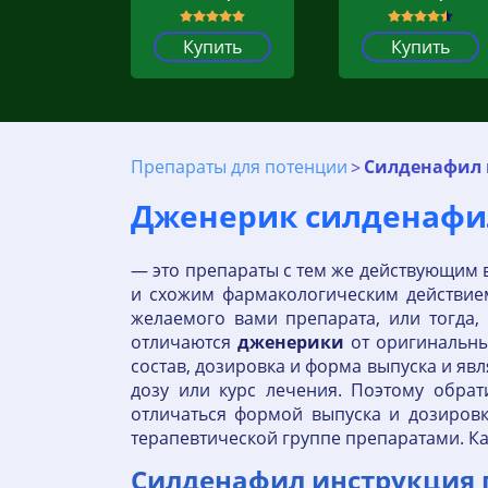
Купить
Купить
Препараты для потенции
Силденафил 
Дженерик силденафил 
— это препараты с тем же действующим 
и схожим фармакологическим действием
желаемого вами препарата, или тогда,
отличаются
дженерики
от оригинальны
состав, дозировка и форма выпуска и яв
дозу или курс лечения. Поэтому обрат
отличаться формой выпуска и дозиров
терапевтической группе препаратами. К
Силденафил инструкция по