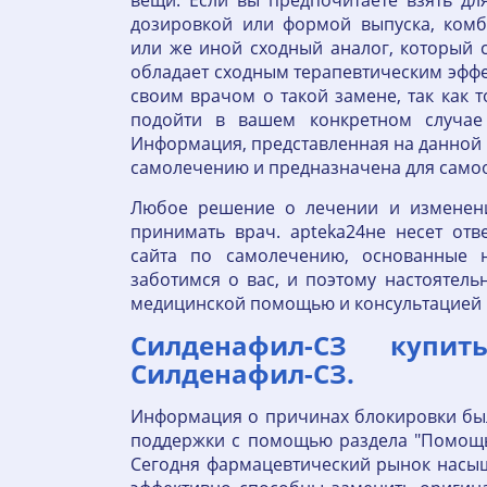
вещи: Если вы предпочитаете взять дл
дозировкой или формой выпуска, комб
или же иной сходный аналог, который с
обладает сходным терапевтическим эффе
своим врачом о такой замене, так как 
подойти в вашем конкретном случае
Информация, представленная на данной 
самолечению и предназначена для само
Любое решение о лечении и изменен
принимать врач. apteka24не несет отв
сайта по самолечению, основанные 
заботимся о вас, и поэтому настоятел
медицинской помощью и консультацией к
Силденафил-СЗ купить
Силденафил-СЗ.
Информация о причинах блокировки была
поддержки с помощью раздела "Помощь
Сегодня фармацевтический рынок насыщ