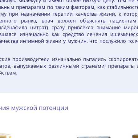
льную молекулу и имеют более низкую цену. Тем не ме
ьным препаратам по таким факторам, как стабильность
ому при назначении терапии качества жизни, к кото
венного рынка, врач должен объяснять пациентам
илденафила цитрат) сразу привлекла внимание мир
вшаяся изначально как средство лечения ишемическ
ачества интимной жизни у мужчин, что послужило толч
нские производители изначально пытались скопироват
атов, выпускаемых различными странами; препараты з
йствам.
ения мужской потенции