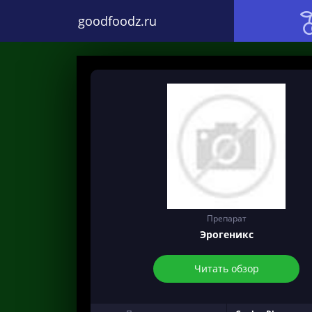
goodfoodz.ru
Препарат
Эрогеникс
Читать обзор