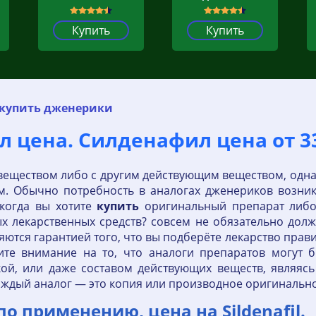
Купить
Купить
купить дженерики
цена. Силденафил цена от 33
веществом либо с другим действующим веществом, одна
. Обычно потребность в аналогах дженериков возникае
 когда вы хотите
купить
оригинальный препарат либо
х лекарственных средств? совсем не обязательно дол
ляются гарантией того, что вы подберёте лекарство пра
ите внимание на то, что аналоги препаратов могут 
кой, или даже составом действующих веществ, являя
аждый аналог — это копия или производное оригинально
 применению, цена на Sildenafil.