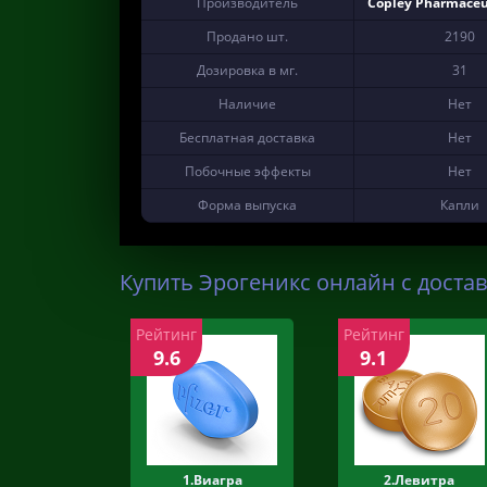
Производитель
Copley Pharmaceuti
Продано шт.
2190
Дозировка в мг.
31
Наличие
Нет
Бесплатная доставка
Нет
Побочные эффекты
Нет
Форма выпуска
Капли
Купить Эрогеникс онлайн с достав
Рейтинг
Рейтинг
9.6
9.1
1.Виагра
2.Левитра