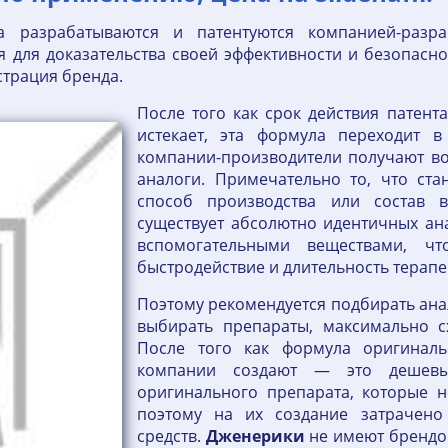
а разрабатываются и патентуются компанией-разр
 для доказательства своей эффективности и безопасно
страция бренда.
После того как срок действия патент
истекает, эта формула переходит в
компании-производители получают во
аналоги. Примечательно то, что ста
способ производства или состав в
существует абсолютно идентичных ан
вспомогательными веществами, ч
быстродействие и длительность терапе
Поэтому рекомендуется подбирать анал
выбирать препараты, максимально с
После того как формула оригиналь
компании создают — это дешевые
оригинального препарата, которые н
поэтому на их создание затрачено
средств.
Дженерики
не имеют брендов