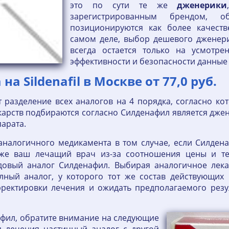
это по сути те же
дженерики
зарегистрированным брендом, 
позиционируются как более качеств
самом деле, выбор дешевого дженери
всегда остается только на усмотре
эффективности и безопасности данные 
а Sildenafil в Москве от 77,0 руб.
 разделение всех аналогов на 4 порядка, согласно к
карств подбираются согласно Силденафил является джен
арата.
аналогичного медикамента в том случае, если Силденаф
 же ваш лечащий врач из-за соотношения цены и те
овый аналог Силденафил. Выбирая аналогичное лекар
ный аналог, у которого тот же состав действующих 
ректировки лечения и ожидать предполагаемого резул
афил, обратите внимание на следующие