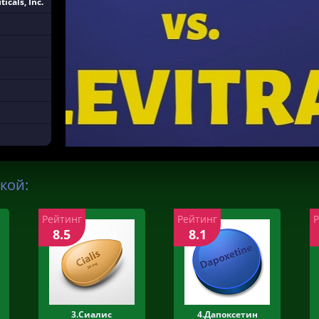
cals, Inc.
кой:
Рейтинг
Рейтинг
8.5
8.1
3.Сиалис
4.Дапоксетин