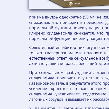
приема внутрь однократно (50 мг) не и
снижается, что приводит к примерно д
нормальной функции почек у пациентов 
клиренс силденафила снижается, что 
нормальной функции печени у пациентов
Селективный ингибитор циклогуанозинм
только в кавернозном теле полового чл
естественный ответ на сексуальное воз
активно усиливает расслабляющий эффект
При сексуальном возбуждении локаль
силденафила приводит к угнетению
кавернозном теле, в результате этого п
усиление кровотока в кавернозном
силденафил увеличивает содержани
легочных сосудов и вызывает их расслаб
У пациентов с легочной гипертенз