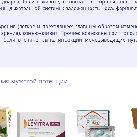
 диарея, боли в животе, тошнота. Со стороны костно
ы дыхательной системы: заложенность носа, фарингит
зрения (легкое и преходящее; главным образом измене
и зрения), конъюнктивит. Прочие: возможны гриппопо
, боли в спине, сыпь, инфекции мочевыводящих пут
.
ения мужской потенции