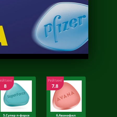
Рейтинг
Рейтинг
8
7.8
5.Супер п-форсе
6.Аванафил