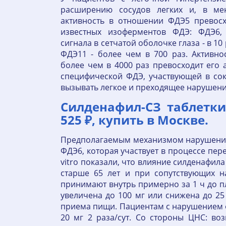
расширению сосудов легких и, в мен
активность в отношении ФДЭ5 превосх
известных изоферментов ФДЭ: ФДЭ6,
сигнала в сетчатой оболочке глаза - в 10 
ФДЭ11 - более чем в 700 раз. Активн
более чем в 4000 раз превосходит его
специфической ФДЭ, участвующей в со
вызывать легкое и преходящее нарушение
Силденафил-СЗ таблетки
525 ₽, купить в Москве.
Предполагаемым механизмом нарушения 
ФДЭ6, которая участвует в процессе пере
vitro показали, что влияние силденафил
старше 65 лет и при сопутствующих н
принимают внутрь примерно за 1 ч до п
увеличена до 100 мг или снижена до 25 
приема пищи. Пациентам с нарушением ф
20 мг 2 раза/сут. Со стороны ЦНС: в