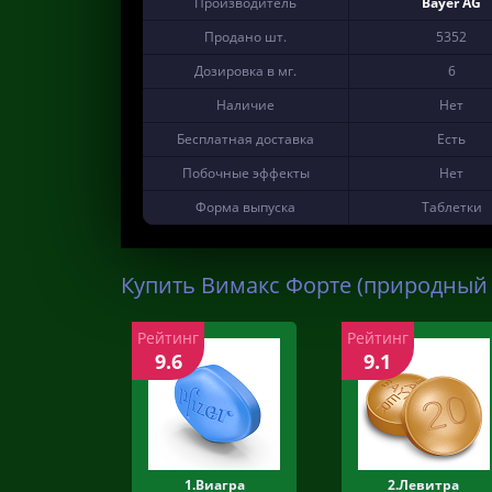
Производитель
Bayer AG
Продано шт.
5352
Дозировка в мг.
6
Наличие
Нет
Бесплатная доставка
Есть
Побочные эффекты
Нет
Форма выпуска
Таблетки
Купить Вимакс Форте (природный 
Рейтинг
Рейтинг
9.6
9.1
1.Виагра
2.Левитра