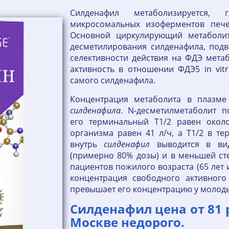
Силденафил метаболизируется,
микросомальных изоферментов пече
Основной циркулирующий метаболит,
десметилирования силденафила, подв
селективности действия на ФДЭ метаб
активность в отношении ФДЭ5 in vit
самого силденафила.
Концентрация метаболита в плазме
силденафила
. N-десметилметаболит п
его терминальный T1/2 равен око
организма равен 41 л/ч, а T1/2 в те
внутрь
силденафил
выводится в вид
(примерно 80% дозы) и в меньшей сте
пациентов пожилого возраста (65 лет 
концентрация свободного активног
превышает его концентрацию у молодых
Силденафил цена от 81 
Москве недорого.