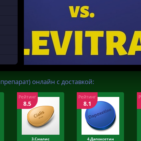
препарат) онлайн с доставкой:
Рейтинг
Рейтинг
8.5
8.1
3.Сиалис
4.Дапоксетин