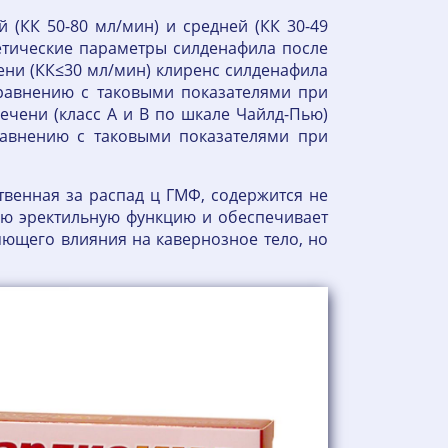
 (КК 50-80 мл/мин) и средней (КК 30-49
етические параметры силденафила после
ени (КК≤30 мл/мин) клиренс силденафила
сравнению с таковыми показателями при
ечени (класс А и В по шкале Чайлд-Пью)
равнению с таковыми показателями при
венная за распад ц ГМФ, содержится не
ную эректильную функцию и обеспечивает
яющего влияния на кавернозное тело, но