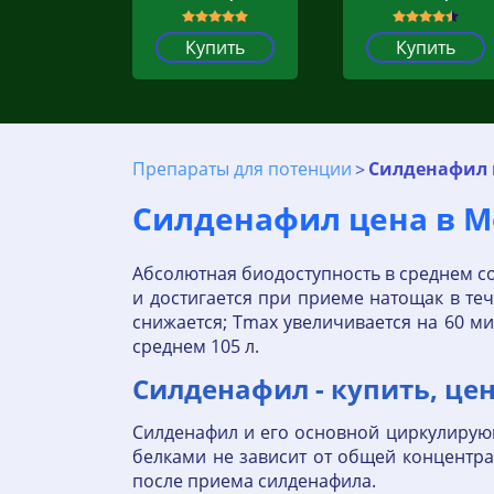
Купить
Купить
Препараты для потенции
Силденафил 
Силденафил цена в Мо
Абсолютная биодоступность в среднем сос
и достигается при приеме натощак в те
снижается; Тmax увеличивается на 60 ми
среднем 105 л.
Силденафил - купить, цен
Силденафил и его основной циркулирую
белками не зависит от общей концентра
после приема силденафила.