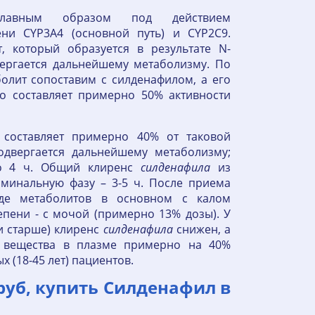
 главным образом под действием
ни CYP3A4 (основной путь) и CYP2C9.
 который образуется в результате N-
ергается дальнейшему метаболизму. По
олит сопоставим с силденафилом, а его
ro составляет примерно 50% активности
 составляет примерно 40% от таковой
одвергается дальнейшему метаболизму;
ло 4 ч. Общий клиренс
силденафила
из
рминальную фазу – 3-5 ч. После приема
е метаболитов в основном с калом
пени - с мочой (примерно 13% дозы). У
и старше) клиренс
силденафила
снижен, а
о вещества в плазме примерно на 40%
 (18-45 лет) пациентов.
руб, купить Силденафил в