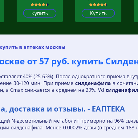
Купить
Купить
купить в аптеках москвы
скве от 57 руб. купить Силде
тавляет 40% (25-63%). После однократного приема внутр
чение 30-120 мин. При приеме
силденафила
в сочетан
н, а Cmax снижается в среднем на 29%. Vd
силденафи
а, доставка и отзывы. - ЕАПТЕКА
щий N-десметильный метаболит примерно на 96% связы
ции силденафила. Менее 0.0002% дозы (в среднем 188 