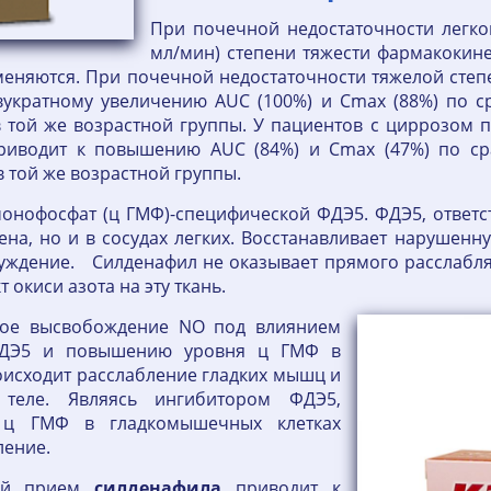
При почечной недостаточности легкой
мл/мин) степени тяжести фармакокин
зменяются. При почечной недостаточности тяжелой степ
вукратному увеличению AUC (100%) и Cmax (88%) по 
той же возрастной группы. У пациентов с циррозом п
приводит к повышению AUC (84%) и Cmax (47%) по с
 той же возрастной группы.
онофосфат (ц ГМФ)-специфической ФДЭ5. ФДЭ5, ответст
ена, но и в сосудах легких. Восстанавливает нарушен
буждение. Силденафил не оказывает прямого расслабл
 окиси азота на эту ткань.
ное высвобождение NO под влиянием
 ФДЭ5 и повышению уровня ц ГМФ в
роисходит расслабление гладких мышц и
 теле. Являясь ингибитором ФДЭ5,
е ц ГМФ в гладкомышечных клетках
ление.
ией прием
силденафила
приводит к