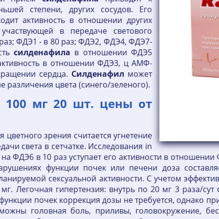
ьшей степени, других сосудов. Его
одит активность в отношении других
 участвующей в передаче светового
раз; ФДЭ1 - в 80 раз; ФДЭ2, ФДЭ4, ФДЭ7-
ость
силденафила
в отношении ФДЭ5
 активность в отношении ФДЭ3, ц АМФ-
кращении сердца.
Силденафил
может
 различения цвета (синего/зеленого).
 100 мг 20 шт. цены от
цветного зрения считается угнетение
дачи света в сетчатке. Исследования in
а на ФДЭ6 в 10 раз уступает его активности в отношении
арушениях функции почек или печени доза составля
ланируемой сексуальной активности. С учетом эффекти
мг. Легочная гипертензия: внутрь по 20 мг 3 раза/сут
ункции почек коррекция дозы не требуется, однако пр
озможны головная боль, приливы, головокружение, бе