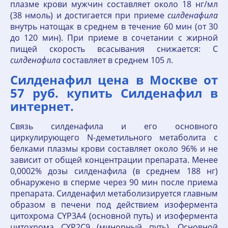
плазме крови мужчин составляет около 18 нг/мл
(38 нмоль) и достигается при приеме
силденафила
внутрь натощак в среднем в течение 60 мин (от 30
до 120 мин). При приеме в сочетании с жирной
пищей скорость всасывания снижается: С
силденафила
составляет в среднем 105 л.
Силденафил цена в Москве от
57 руб. купить Силденафил в
интернет.
Связь силденафила и его основного
циркулирующего N-деметильного метаболита с
белками плазмы крови составляет около 96% и не
зависит от общей концентрации препарата. Менее
0,0002% дозы силденафила (в среднем 188 нг)
обнаружено в сперме через 90 мин после приема
препарата. Силденафил метаболизируется главным
образом в печени под действием изофермента
цитохрома СYР3А4 (основной путь) и изофермента
цитохрома СYР2С9 (минорный путь). Основной