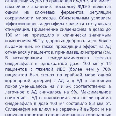
отношении ФДЭ-5 по сравнению с ФДЭ-3, что имеет
важнейшее значение, поскольку ФДЭ-3 является
одним из ключевых ферментов регуляции
сократимости миокарда. Обязательным условием
эффективности силденафила является сексуальная
стимуляция. Применение силденафила в дозах до
100 мг не приводило к клинически значимым
изменениям ЭКГ у здоровых добровольцев. Более
выраженный, но также преходящий эффект на АД
отмечался у пациентов, принимавших нитраты (см.
В исследовании гемодинамического эффекта
силденафила в однократной дозе 100 мг у 14
пациентов с тяжелой ИБС (более чем у 70%
пациентов был стеноз по крайней мере одной
коронарной артерии) с АД и д АД в состоянии
покоя уменьшалось на 7 и 6% соответственно, а
легочное с АД снижалось на 9%. Максимальное
снижение с АД в положении лежа после приема
силденафила в дозе 100 мг составило 8,3 мм рт.
Силденафил не влиял на сердечный выброс и не
нарушал кровоток в стенозированных коронарных