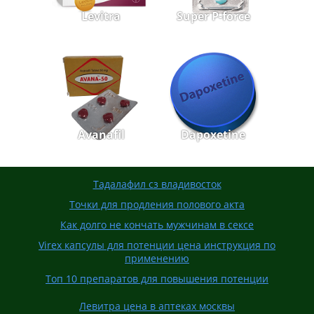
Levitra
Super P-force
Avanafil
Dapoxetine
Тадалафил сз владивосток
Точки для продления полового акта
Как долго не кончать мужчинам в сексе
Virex капсулы для потенции цена инструкция по
применению
Топ 10 препаратов для повышения потенции
Левитра цена в аптеках москвы