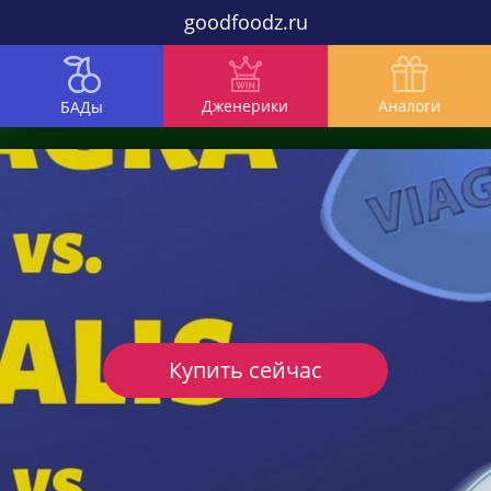
goodfoodz.ru
Дженерики
Аналоги
БАДы
Купить сейчас