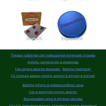
Avanafil
Dapoxetine
Тундра таблетки для повышения потенции отзывы
Купить дапоксетин в кемерово
Где купить виагра воронеж
Виагра препарат
Со скольки можно купить виагру в аптеке в россии
Виагра купить в новороссийске цена
Где в иркутске купить виагру
Варденафил цена в аптеках москвы
Сиалис дженерик виагра дженерик сиалис дженерик