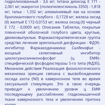
гидролизованный - 3,6 мг; титана диоксид Е 171 -
2,061 мг; макрогол (полиэтиленгликоль 3350) - 1,818
мг; тальк - 1,332 мг; алюмини­евый лак на основе
бриллиантового голубого - 0,1728 мг; железа оксид
(II) желтый Е 172-0,0153 мг; железа оксид (II) черный
Е 172 - 0,0009 мг). Описание Таблетки, покрытые
пленочной оболочкой голубого цвета, круглые,
двояковыпуклые. Фармакотерапевтическая группа
средство лечения эректильной дисфункции - ФДЭ5-
ингибитор Фармакодинамика:
Силденафил
-
мощный селективный ингибитор
циклогуанозинмонофосфат (ц ЕМФ)-
специфической фосфодиэстеразы 5-го типа (ФДЭ5).
Механизм действия Реализация физиологического
механизма эрекции связана с высвобождением
оксида азота (N0) в кавернозном теле во время
сексуальной стимуляции. Это в свою очередь
приводит к увеличению уровня ц ЕМФ
последующему расслаблению гладкомышечной
ткани кавернозного тела и увеличению притока
крови.