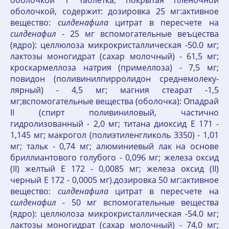
оболочкой 1 таблетка, покрытая пленочной
оболочкой, содержит: дозировка 25 мг:активное
вещество:
силденафила
цитрат в пересчете на
силденафил
- 25 мг вспомогательные веъцества
(ядро): целлюлоза микрокристаллическая -50.0 мг;
лактозы моногидрат (сахар молочный) - 61,5 мг;
кроскармеллоза натрия (примеллоза) - 7,5 мг;
повидон (поливинилпирролидон среднемолеку­
лярный) - 4,5 мг; магния стеарат -1,5
мг;вспомогательные вещества (оболочка): Опадрай
II (спирт поливиниловый, частично
гидролизованный - 2,0 мг; титана диоксид Е 171 -
1,145 мг; макрогол (полиэтиленгликоль 3350) - 1,01
мг; тальк - 0,74 мг; алюминиевый лак на основе
бриллиантового голубого - 0,096 мг; железа оксид
(II) желтый Е 172 - 0,0085 мг; железа оксид (II)
черный Е 172 - 0,0005 мг).дозировка 50 мг:активное
вещество:
силденафила
цитрат в пересчете на
силденафил
- 50 мг вспомогательные вещества
(ядро): целлюлоза микрокристаллическая -54.0 мг;
лактозы моногидрат (сахар молочный) - 74,0 мг;