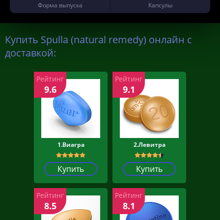
Форма выпуска
Капсулы
Купить Spulla (natural remedy) онлайн с
доставкой:
Рейтинг
Рейтинг
9.6
9.1
1.Виагра
2.Левитра
Купить
Купить
Рейтинг
Рейтинг
8.5
8.1