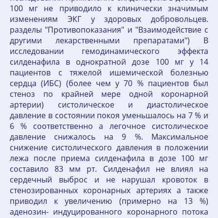
100 мг не приводило к клинически значимым
изменениям ЭКГ у здоровых добровольцев.
разделы "Противопоказания" и "Взаимодействие с
другими лекарственными препаратами") В
исследовании гемодинамического эффекта
силденафила в однократной дозе 100 мг у 14
пациентов с тяжелой ишемической болезнью
сердца (ИБС) (более чем у 70 % пациентов был
стеноз по крайней мере одной коронарной
артерии) систолическое и диастолическое
давление в состоянии покоя уменьшалось на 7 % и
6 % соответственно а легочное систолическое
давление снижалось на 9 %. Максимальное
снижение систолического давления в положении
лежа после приема силденафила в дозе 100 мг
составило 83 мм рт. Силденафил не влиял на
сердечный выброс и не нарушал кровоток в
стенозированных коронарных артериях а также
приводил к увеличению (примерно на 13 %)
аденозин- индуцированного коронарного потока