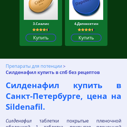
3.Сиалис
4.Дапоксетин
Купить
Купить
Препараты для потенции
Силденафил купить в спб без рецептов
Силденафил купить в
Санкт-Петербурге, цена на
Sildenafil.
Силденафил
таблетки покрытые пленочной