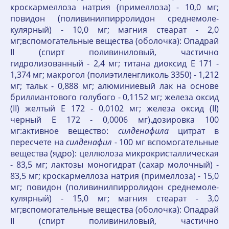
кроскармеллоза натрия (примеллоза) - 10,0 мг;
повидон (поливинилпирролидон среднемоле­
кулярный) - 10,0 мг; магния стеарат - 2,0
мг;вспомогательные вещества (оболочка): Опадрай
II (спирт поливиниловый, частично
гидролизованный - 2,4 мг; титана диоксид Е 171 -
1,374 мг; макрогол (полиэтиленгликоль 3350) - 1,212
мг; тальк - 0,888 мг; алюмини­евый лак на основе
бриллиантового голубого - 0,1152 мг; железа оксид
(II) желтый Е 172 - 0,0102 мг; железа оксид (II)
черный Е 172 - 0,0006 мг).дозировка 100
мг:активное вещество:
силденафила
цитрат в
пересчете на
силденафил
- 100 мг вспомогательные
вещества (ядро): целлюлоза микрокристаллическая
- 83,5 мг; лактозы моногидрат (сахар молочный) -
83,5 мг; кроскармеллоза натрия (примеллоза) - 15,0
мг; повидон (поливинилпирролидон среднемоле­
кулярный) - 15,0 мг; магния стеарат - 3,0
мг;вспомогательные вещества (оболочка): Опадрай
II (спирт поливиниловый, частично