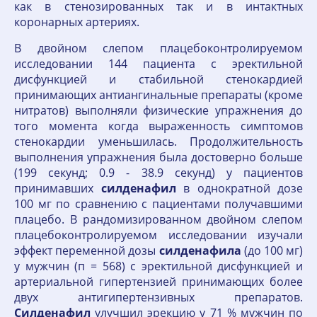
как в стенозированных так и в интактных
коронарных артериях.
В двойном слепом плацебоконтролируемом
исследовании 144 пациента с эректильной
дисфункцией и стабильной стенокардией
принимающих антиангинальные препараты (кроме
нитратов) выполняли физические упражнения до
того момента когда выраженность симптомов
стенокардии уменьшилась. Продолжительность
выполнения упражнения была достоверно больше
(199 секунд; 0.9 - 38.9 секунд) у пациентов
принимавших
силденафил
в однократной дозе
100 мг по сравнению с пациентами получавшими
плацебо. В рандомизированном двойном слепом
плацебоконтролируемом исследовании изучали
эффект переменной дозы
силденафила
(до 100 мг)
у мужчин (п = 568) с эректильной дисфункцией и
артериальной гипертензией принимающих более
двух антигипертензивных препаратов.
Силденафил
улучшил эрекцию у 71 % мужчин по