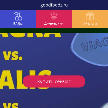
goodfoodz.ru
Дженерики
Аналоги
БАДы
Купить сейчас