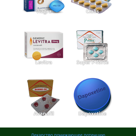
Viagra
Cialis
Levitra
Super P-force
Avanafil
Dapoxetine
Лекарство понижающее потенцию