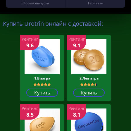
Форма выпуска
Таблетки
Купить Urotrin онлайн с доставкой:
Рейтинг
Рейтинг
9.6
9.1
1.Виагра
2.Левитра
Купить
Купить
Рейтинг
Рейтинг
8.5
8.1