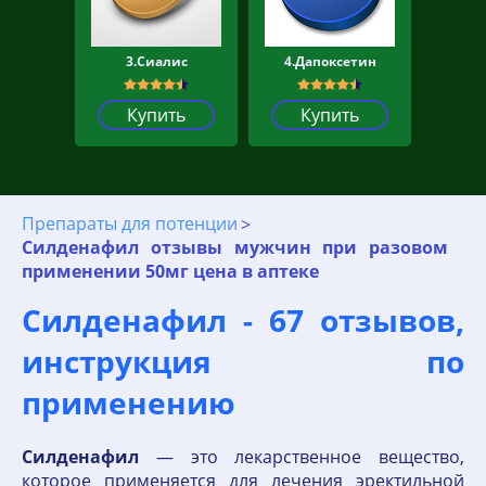
3.Сиалис
4.Дапоксетин
Купить
Купить
Препараты для потенции
Силденафил отзывы мужчин при разовом
применении 50мг цена в аптеке
Силденафил - 67 отзывов,
инструкция по
применению
Силденафил
— это лекарственное вещество,
которое применяется для лечения эректильной