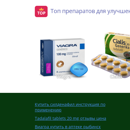
Топ препаратов для улучш
Viagra
Cialis
Купить силденафил инструкция по
применению
Tadalafil tablets 20 mg отзывы цена
Виагра купить в аптеке рыбинск