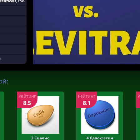
uticals, Inc.
и
ой:
Рейтинг
Рейтинг
8.5
8.1
3.Сиалис
4.Дапоксетин