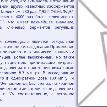
 in vitro, его активность в отношении
ении других известных изоферментов
 более чем в 80 раз; ФДЭ2, ФДЭ4, ФДЭ7-
афил в 4000 раз более селективен в
3, что имеет важнейшее значение,
з ключевых ферментов регуляции
сти
силденафила
является сексуальная
ологические исследования Применение
риводило к клинически значимым
льцев. Более выраженный, но также
у пациентов, принимавших нитраты.
го давления в положении лежа после
ставило 8.3 мм рт. В исследовании
ла
в однократной дозе 100 мг у 14
70% пациентов был стеноз, по крайней
олическое и диастолическое давление в
 и 6%, соответственно, а легочное
.