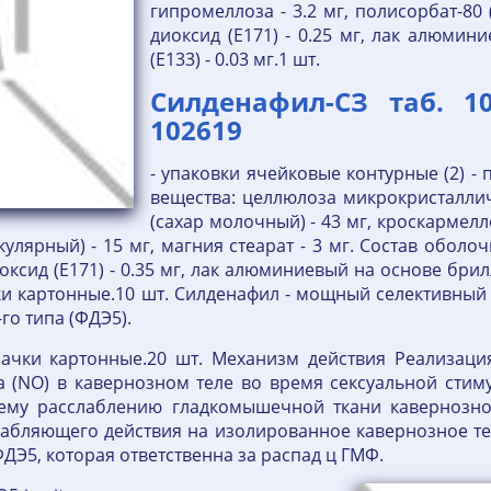
гипромеллоза - 3.2 мг, полисорбат-80 (т
диоксид (E171) - 0.25 мг, лак алюми
(E133) - 0.03 мг.1 шт.
Силденафил-СЗ таб. 
102619
- упаковки ячейковые контурные (2) -
вещества: целлюлоза микрокристалличе
(сахар молочный) - 43 мг, кроскармелл
ярный) - 15 мг, магния стеарат - 3 мг. Состав оболочк
а диоксид (E171) - 0.35 мг, лак алюминиевый на основе брил
чки картонные.10 шт. Силденафил - мощный селективны
о типа (ФДЭ5).
 пачки картонные.20 шт. Механизм действия Реализац
 (NO) в кавернозном теле во время сексуальной стиму
ему расслаблению гладкомышечной ткани кавернозно
абляющего действия на изолированное кавернозное тел
ДЭ5, которая ответственна за распад ц ГМФ.