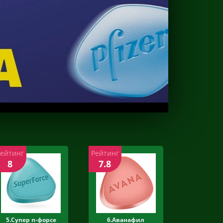
Рейтинг
Рейтинг
8
7.8
5.Супер п-форсе
6.Аванафил