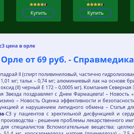
Купить
Купить
3 цена в орле
Орле от 69 руб. - Справмедика
адрай II (спирт поливиниловый, частично гидролизованны
 1,01 мг; тальк – 0,74 мг; алюминиевый лак на основе бр
за оксид (II) черный Е 172 – 0,0005 мг). Компания Северн
я Звезда поздравляет с Днем Фармацевта! – Новость «
Низино – Новость Оценка эффективности и безопасност
ункцией и нарушением липидного обмена – Статья дл
ла
-СЗ у пациентов с эректильной дисфункцией и серд
 производства - решение проблемы лекарственного им
 для специалистов Вспомогательные вещества: целлюл
- 51.4 мг, кроскармеллоза натрия (примеллоза) - 7.5