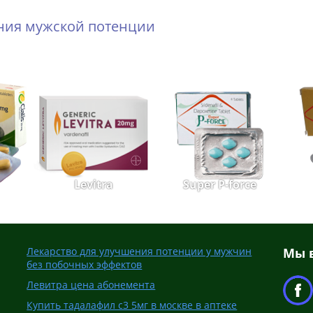
ения мужской потенции
Levitra
Super P-force
Лекарство для улучшения потенции у мужчин
Мы в
без побочных эффектов
Левитра цена абонемента
Купить тадалафил с3 5мг в москве в аптеке