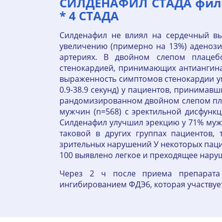
СИЛДЕНАФИЛ СТАДА филм
* 4 СТАДА
Силденафил не влиял на сердечный вы
увеличению (примерно на 13%) аденози
артериях. В двойном слепом плацеб
стенокардией, принимающих антиангина
выраженность симптомов стенокардии у
0.9-38.9 секунд) у пациентов, принимав
рандомизированном двойном слепом пла
мужчин (n=568) с эректильной дисфунк
Силденафил улучшил эрекцию у 71% мужч
таковой в других группах пациентов,
зрительных нарушений У некоторых паци
100 выявлено легкое и преходящее наруш
Через 2 ч после приема препарата 
ингибированием ФДЭ6, которая участвует 