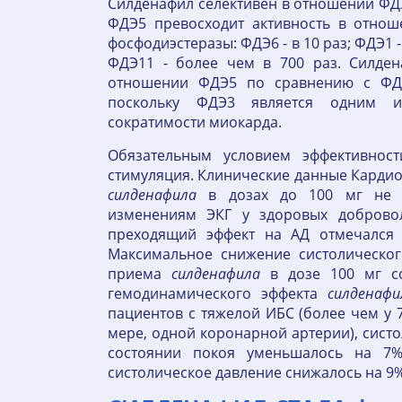
Силденафил селективен в отношении ФДЭ5
ФДЭ5 превосходит активность в отнош
фосфодиэстеразы: ФДЭ6 - в 10 раз; ФДЭ1 -
ФДЭ11 - более чем в 700 раз. Силден
отношении ФДЭ5 по сравнению с ФДЭ
поскольку ФДЭ3 является одним и
сократимости миокарда.
Обязательным условием эффективно
стимуляция. Клинические данные Карди
силденафила
в дозах до 100 мг не п
изменениям ЭКГ у здоровых доброво
преходящий эффект на АД отмечался 
Максимальное снижение систолическо
приема
силденафила
в дозе 100 мг со
гемодинамического эффекта
силденафи
пациентов с тяжелой ИБС (более чем у 
мере, одной коронарной артерии), сист
состоянии покоя уменьшалось на 7%
систолическое давление снижалось на 9%