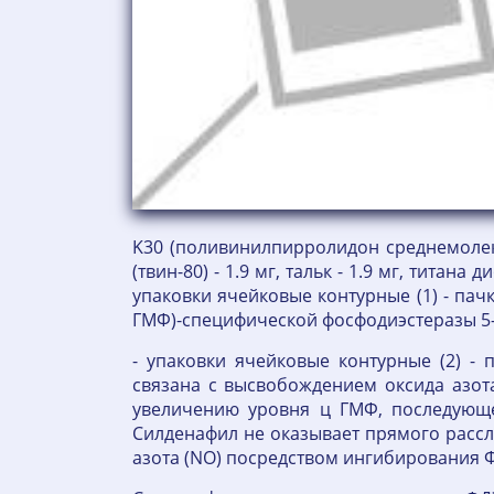
K30 (поливинилпирролидон среднемолекул
(твин-80) - 1.9 мг, тальк - 1.9 мг, титан
упаковки ячейковые контурные (1) - па
ГМФ)-специфической фосфодиэстеразы 5-г
- упаковки ячейковые контурные (2) -
связана с высвобождением оксида азота
увеличению уровня ц ГМФ, последующ
Силденафил не оказывает прямого рассл
азота (NO) посредством ингибирования Ф