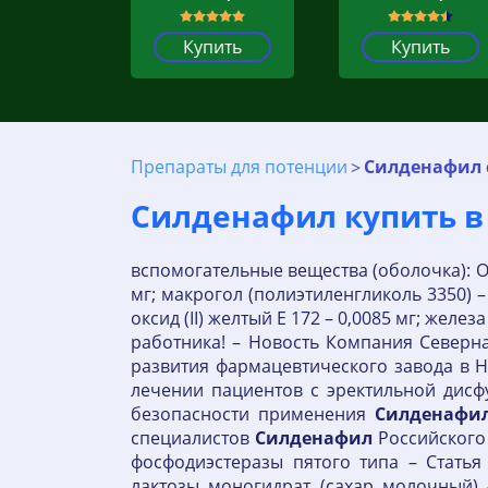
Купить
Купить
Препараты для потенции
Силденафил с
Силденафил купить в 
вспомогательные вещества (оболочка): Оп
мг; макрогол (полиэтиленгликоль 3350) –
оксид (II) желтый Е 172 – 0,0085 мг; желе
работника! – Новость Компания Северна
развития фармацевтического завода в 
лечении пациентов c эректильной дисф
безопасности применения
Силденафи
специалистов
Силденафил
Российского
фосфодиэстеразы пятого типа – Статья
лактозы моногидрат (сахар молочный) 