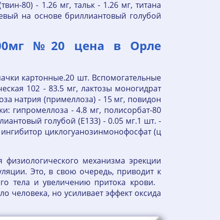
вин-80) - 1.26 мг, тальк - 1.26 мг, титана
ниевый на основе бриллиантовый голубой
100мг №20 цена в Орле
 пачки картонные.20 шт. Вспомогательные
ская 102 - 83.5 мг, лактозы моногидрат
оза натрия (примеллоза) - 15 мг, повидон
и: гипромеллоза - 4.8 мг, полисорбат-80
лиантовый голубой (E133) - 0.05 мг.1 шт. -
й ингибитор циклогуанозинмонофосфат (ц
ия физиологического механизма эрекции
ляции. Это, в свою очередь, приводит к
го тела и увеличению притока крови.
о человека, но усиливает эффект оксида