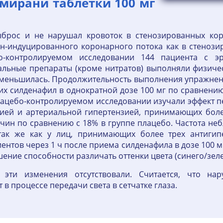
ирани таблетки 100 мг
брос и не нарушал кровоток в стенозированных кор
н-индуцированного коронарного потока как в стенозир
о-контролируемом исследовании 144 пациента с эр
льные препараты (кроме нитратов) выполняли физичес
меньшилась. Продолжительность выполнения упражнения
ших силденафил в однократной дозе 100 мг по сравнен
цебо-контролируемом исследовании изучали эффект пер
цией и артериальной гипертензией, принимающих боле
ин по сравнению с 18% в группе плацебо. Частота не
 так же как у лиц, принимающих более трех антигип
ентов через 1 ч после приема силденафила в дозе 100 
ение способности различать оттенки цвета (синего/зеле
эти изменения отсутствовали. Считается, что нар
в процессе передачи света в сетчатке глаза.