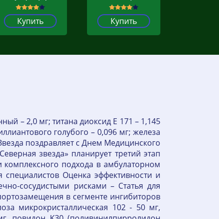
Купить
Купить
й – 2,0 мг; титана диоксид Е 171 – 1,145
иллиантового голубого – 0,096 мг; железа
ая Звезда поздравляет с Днем Медицинского
Северная звезда» планирует третий этап
и комплексного подхода в амбулаторном
я специалистов Оценка эффективности и
ечно-сосудистыми рисками – Статья для
портозамещения в сегменте ингибиторов
оза микрокристаллическая 102 - 50 мг,
 мг, повидон K30 (поливинилпирролидон