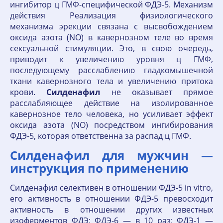
ингибитор ц ГМФ-специфической ФДЭ-5. Механизм
действия Реализация физиологического
механизма эрекции связана с высвобождением
оксида азота (NO) в кавернозном теле во время
сексуальной стимуляции. Это, в свою очередь,
приводит к увеличению уровня ц ГМФ,
последующему расслаблению гладкомышечной
ткани кавернозного тела и увеличению притока
крови.
Силденафил
не оказывает прямое
расслабляющее действие на изолированное
кавернозное тело человека, но усиливает эффект
оксида азота (NO) посредством ингибирования
ФДЭ-5, которая ответственна за распад ц ГМФ.
Силденафил для мужчин —
инструкция по применению
Силденафил селективен в отношении ФДЭ-5 in vitro,
его активность в отношении ФДЭ-5 превосходит
активность в отношении других известных
изоферментов ФДЭ: ФДЭ-6 — в 10 раз; ФДЭ-1 —