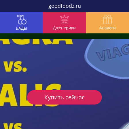
goodfoodz.ru
Дженерики
Аналоги
БАДы
Купить сейчас