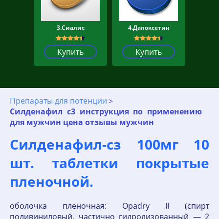
3.Сиалис
4.Дапоксетин
Купить
Купить
Препараты для потенции
Силденафил с3 инструкция по применению
для мужчин цена отзывы мужчин
Силденафил-сз 100мг 10
шт. таблетки покрытые
пленочной.
оболочка пленочная: Opadry II (спирт
поливиниловый, частично гидролизованный — 2