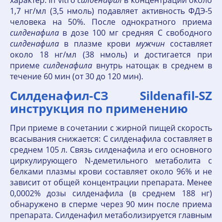
характер. In vitro
силденафил
в концентрации около
1,7 нг/мл (3,5 нмоль) подавляет активность ФДЭ-5
человека на 50%. После однократного приема
силденафила
в дозе 100 мг средняя C свободного
силденафила
в плазме крови
мужчин
составляет
около 18 нг/мл (38 нмоль) и достигается при
приеме
силденафила
внутрь натощак в среднем в
течение 60 мин (от 30 до 120 мин).
Силденафил-СЗ Sildenafil-SZ
инструкция по применению
При приеме в сочетании с жирной пищей скорость
всасывания снижается: С силденафила составляет в
среднем 105 л. Связь силденафила и его основного
циркулирующего N-деметильного метаболита с
белками плазмы крови составляет около 96% и не
зависит от общей концентрации препарата. Менее
0,0002% дозы силденафила (в среднем 188 нг)
обнаружено в сперме через 90 мин после приема
препарата. Силденафил метаболизируется главным