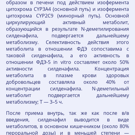
образом в печени под действием изофермента
цитохрома СYР3А4 (основной путь) и изофермента
цитохрома СYР2С9 (минорный путь). Основной
циркулирующий активный метаболит,
образующийся в результате N-деметилирования
силденафила, подвергается дальнейшему
метаболизму. Селективность действия этого
метаболита в отношении ФДЭ сопоставима с
таковой силденафила, а его активность в
отношении ФДЭ-5 in vitro составляет около 50%
активности силденафила. Концентрация
метаболита в плазме крови здоровых
добровольцев составляла около 40% от
концентрации силденафила. N-деметильный
метаболит подвергается дальнейшему
метаболизму; T — 3–5 ч.
После приема внутрь, так же как после в/в
введения, силденафил выводится в виде
метаболитов, в основном кишечником (около 80%
пероральной дозы) и в меньшей степени —