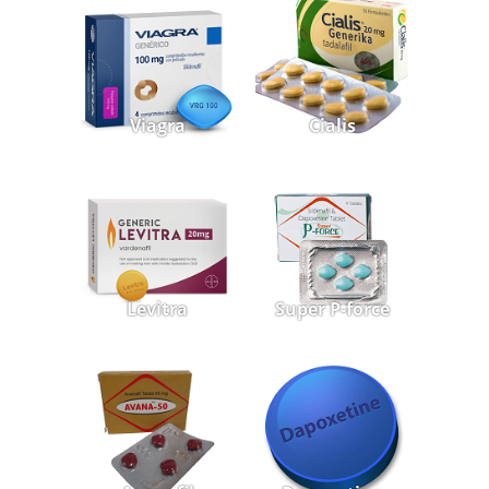
Viagra
Cialis
Levitra
Super P-force