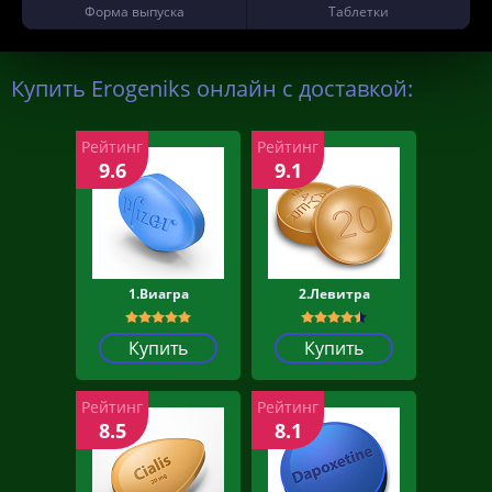
Форма выпуска
Таблетки
Купить Erogeniks онлайн с доставкой:
Рейтинг
Рейтинг
9.6
9.1
1.Виагра
2.Левитра
Купить
Купить
Рейтинг
Рейтинг
8.5
8.1