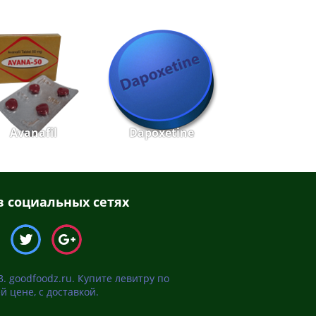
Avanafil
Dapoxetine
 социальных сетях
3. goodfoodz.ru. Купите левитру по
й цене, с доставкой.