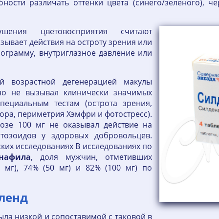
ости различать оттенки цвета (синего/зеленого), ч
шения цветовосприятия считают
зывает действия на остроту зрения или
нограмму, внутриглазное давление или
й возрастной дегенерацией макулы
но не вызывал клинически значимых
пециальным тестам (острота зрения,
ора, периметрия Хэмфри и фотостресс).
озе 100 мг не оказывал действие на
тозоидов у здоровых добровольцев.
ких исследованиях В исследованиях по
нафила
, доля мужчин, отметивших
 мг), 74% (50 мг) и 82% (100 мг) по
ленд
ыла низкой и сопоставимой с таковой в