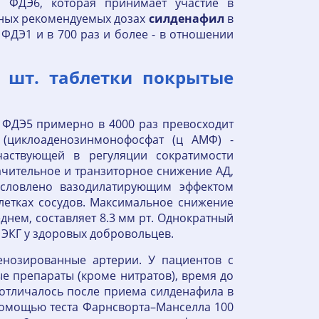
 ФДЭ6, которая принимает участие в
ьных рекомендуемых дозах
силденафил
в
ФДЭ1 и в 700 раз и более - в отношении
0 шт. таблетки покрытые
 ФДЭ5 примерно в 4000 раз превосходит
(циклоаденозинмонофосфат (ц АМФ) -
частвующей в регуляции сократимости
чительное и транзиторное снижение АД,
условлено вазодилатирующим эффектом
етках сосудов. Максимальное снижение
днем, составляет 8.3 мм рт. Однократный
ЭКГ у здоровых добровольцев.
енозированные артерии. У пациентов с
е препараты (кроме нитратов), время до
 отличалось после приема силденафила в
помощью теста Фарнсворта–Манселла 100