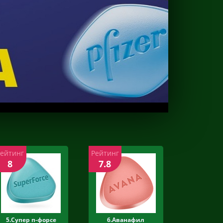
Рейтинг
Рейтинг
8
7.8
5.Супер п-форсе
6.Аванафил