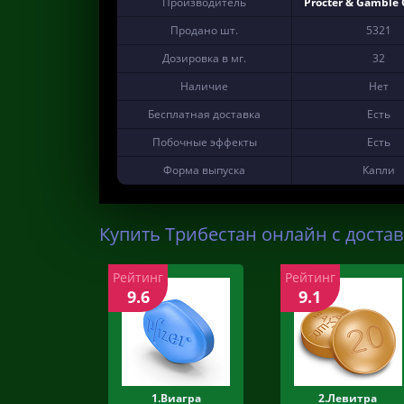
Производитель
Procter & Gamble
Продано шт.
5321
Дозировка в мг.
32
Наличие
Нет
Бесплатная доставка
Есть
Побочные эффекты
Есть
Форма выпуска
Капли
Купить Трибестан онлайн с достав
Рейтинг
Рейтинг
9.6
9.1
1.Виагра
2.Левитра