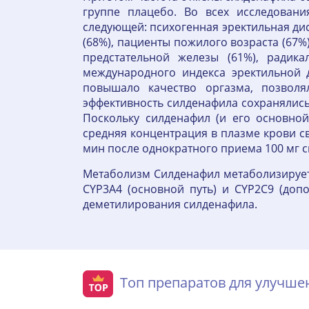
группе плацебо. Во всех исследован
следующей: психогенная эректильная дис
(68%), пациенты пожилого возраста (67%)
предстательной железы (61%), радика
международного индекса эректильной 
повышало качество оргазма, позволя
эффективность силденафила сохранялись
Поскольку силденафил (и его основно
средняя концентрация в плазме крови св
мин после однократного приема 100 мг си
Метаболизм Силденафил метаболизирует
CYP3A4 (основной путь) и CYP2C9 (доп
деметилирования силденафила.
Топ препаратов для улучш