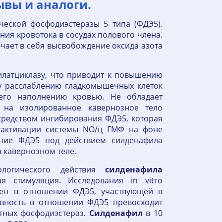
ывы и аналоги.
еской фосфодиэстеразы 5 типа (ФДЭ5).
ия кровотока в сосудах полового члена.
чает в себя высвобождение оксида азота
илатциклазу, что приводит к повышению
 расслаблению гладкомышечных клеток
 его наполнению кровью. Не обладает
на изолированное кавернозное тело
средством ингибирования ФДЭ5, которая
 активации системы NO/ц ГМФ на фоне
ание ФДЭ5 под действием силденафила
 кавернозном теле.
ологического действия
силденафила
я стимуляция. Исследования in vitro
ен в отношении ФДЭ5, участвующей в
ивность в отношении ФДЭ5 превосходит
стных фосфодиэстераз.
Силденафил
в 10