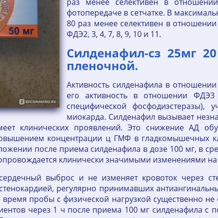
раз менее селективен в отношении
фотопередаче в сетчатке. В максимал
80 раз менее селективен в отношении 
ФДЭ2, 3, 4, 7, 8, 9, 10 и 11.
Силденафил-сз 25мг 2
пленочной.
Активность силденафила в отношении
его активность в отношении ФДЭ3 
специфической фосфодиэстеразы), у
миокарда. Силденафил вызывает незна
меет клинических проявлений. Это снижение АД об
повышением концентрации ц ГМФ в гладкомышечных кл
ожении после приема силденафила в дозе 100 мг, в сре
 сопровождается клинически значимыми изменениями на 
сердечный выброс и не изменяет кровоток через ст
стенокардией, регулярно принимавших антиангинальны
 время пробы с физической нагрузкой существенно не
иентов через 1 ч после приема 100 мг силденафила с 