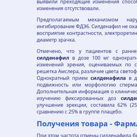
выявили преходящие изменения способн
изменения отсутствовали.
Предполагаемым механизмом нару
ингибирование ФДЭ6. Силденафил не ока
восприятие контрастности, электрорети
диаметр зрачка.
Отмечено, что у пациентов с ранне
силденафил
в дозе 100 мг однократ
изменений зрения, оцениваемых по с
решетка Амслера, различие цвета светоф
Однократный прием
силденафила
в д
подвижность или морфологию сперма
Дополнительная информация о клиничес
изучению фиксированных доз
силде
улучшение эрекции, составила 62% (25
сравнению с 25% в группе плацебо.
Получения товара - Фарм
При этом частота отмены силденафила б