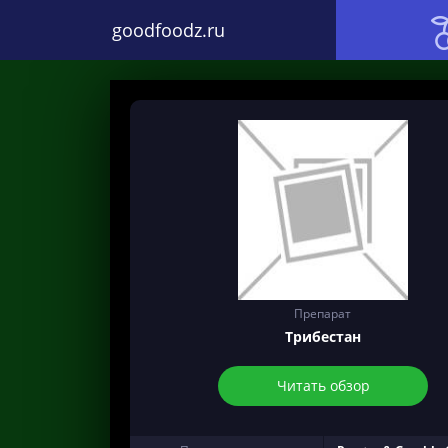
goodfoodz.ru
Препарат
Трибестан
Читать обзор