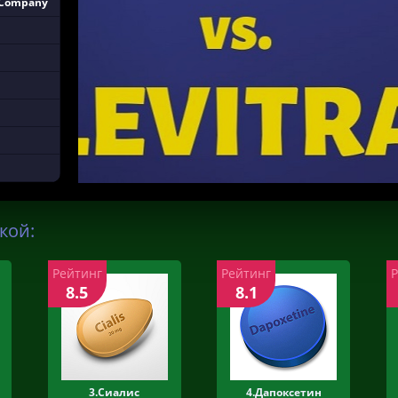
 Company
кой:
Рейтинг
Рейтинг
8.5
8.1
3.Сиалис
4.Дапоксетин