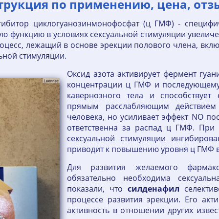
струкция по применению, цена, отз
ибитор циклогуанозинмонофосфат (ц ГМФ) - специфич
ю функцию в условиях сексуальной стимуляции увеличен
цесс, лежащий в основе эрекции полового члена, вклю
льной стимуляции.
Оксид азота активирует фермент гуан
концентрации ц ГМФ и последующему
кавернозного тела и способствует
прямым расслабляющим действием 
человека, но усиливает эффект NO по
ответственна за распад ц ГМФ. При
сексуальной стимуляции ингибиров
приводит к повышению уровня ц ГМФ в
Для развития желаемого фармак
обязательно необходима сексуальна
показали, что
силденафил
селектив
процессе развития эрекции. Его акт
активность в отношении других изве