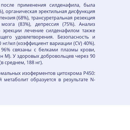
 после применения силденафила, была
%), органическая эректильная дисфункция
ртензия (68%), трансуретральная резекция
мозга (83%), депрессия (75%). Анализ
ю эрекции лечение силденафилом также
щего удовлетворения. Безопасность и
нг/мл (коэффициент вариации (CV) 40%).
 96% связаны с белками плазмы крови,
 н М). У здоровых добровольцев через 90
 среднем, 188 нг).
омальных изоферментов цитохрома Р450:
 метаболит образуется в результате N-