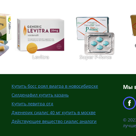
Levitra
Super P-force
Купить босс роял виагра в новосибирске
Мы в
Силденафил купить казань
Купить левитра отд
Дженерик сиалис 40 мг купить в москве
© 202
Действующее вещество сиалис аналоги
лучше