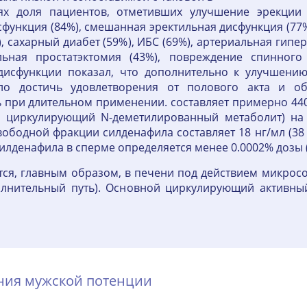
иях доля пациентов, отметивших улучшение эрекции
функция (84%), смешанная эректильная дисфункция (77
, сахарный диабет (59%), ИБС (69%), артериальная гипе
льная простатэктомия (43%), повреждение спинного 
дисфункции показал, что дополнительно к улучшени
ло достичь удовлетворения от полового акта и об
 при длительном применении. составляет примерно 440 
й циркулирующий N-деметилированный метаболит) на
ободной фракции силденафила составляет 18 нг/мл (38
лденафила в сперме определяется менее 0.0002% дозы (в
ся, главным образом, в печени под действием микрос
олнительный путь). Основной циркулирующий активный
ения мужской потенции