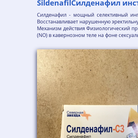
SildenafilСилденафил ин
Силденафил - мощный селективный инг
Восстанавливает нарушенную эректильну
Механизм действия Физиологический про
(NO) в кавернозном теле на фоне сексуа