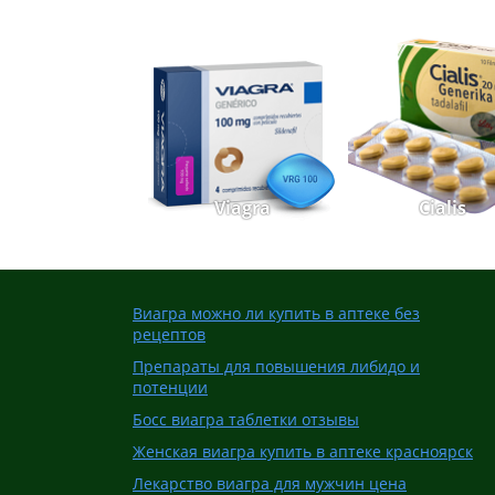
Viagra
Cialis
Виагра можно ли купить в аптеке без
рецептов
Препараты для повышения либидо и
потенции
Босс виагра таблетки отзывы
Женская виагра купить в аптеке красноярск
Лекарство виагра для мужчин цена