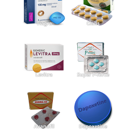
Viagra
Cialis
Levitra
Super P-force
Avanafil
Dapoxetine