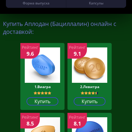
Форма выпуска
Капсулы
Купить Аплодан (Бациллалин) онлайн с
доставкой:
Рейтинг
Рейтинг
9.6
9.1
1.Виагра
2.Левитра
Купить
Купить
Рейтинг
Рейтинг
8.5
8.1