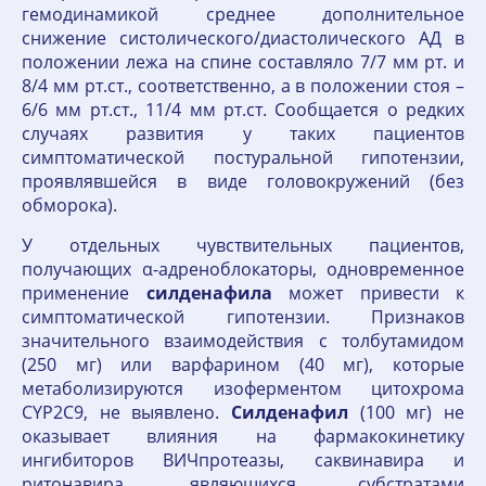
гемодинамикой среднее дополнительное
снижение систолического/диастолического АД в
положении лежа на спине составляло 7/7 мм рт. и
8/4 мм рт.ст., соответственно, а в положении стоя –
6/6 мм рт.ст., 11/4 мм рт.ст. Сообщается о редких
случаях развития у таких пациентов
симптоматической постуральной гипотензии,
проявлявшейся в виде головокружений (без
обморока).
У отдельных чувствительных пациентов,
получающих α-адреноблокаторы, одновременное
применение
силденафила
может привести к
симптоматической гипотензии. Признаков
значительного взаимодействия с толбутамидом
(250 мг) или варфарином (40 мг), которые
метаболизируются изоферментом цитохрома
СYР2С9, не выявлено.
Силденафил
(100 мг) не
оказывает влияния на фармакокинетику
ингибиторов ВИЧпротеазы, саквинавира и
ритонавира, являющихся субстратами