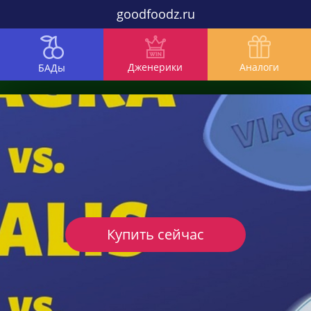
goodfoodz.ru
Дженерики
Аналоги
БАДы
Купить сейчас