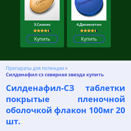
3.Сиалис
4.Дапоксетин
Купить
Купить
Препараты для потенции
Силденафил сз северная звезда купить
Силденафил-СЗ таблетки
покрытые пленочной
оболочкой флакон 100мг 20
шт.