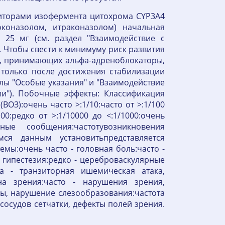
иторами изофермента цитохрома CYP3A4
оконазолом, итраконазолом) начальная
 25 мг (см. раздел "Взаимодействие с
 Чтобы свести к минимуму риск развития
в, принимающих альфа-адреноблокаторы,
 только после достижения стабилизации
лы "Особые указания" и "Взаимодействие
и"). Побочные эффекты: Классификация
ВОЗ):очень часто >:1/10:часто от >:1/100
100:редко от >:1/10000 до <:1/1000:очень
ные сообщения:частотувозникновения
ся данным установитьпредставляется
мы:очень часто - головная боль:часто -
 гипестезия:редко - цереброваскулярные
на - транзиторная ишемическая атака,
на зрения:часто - нарушения зрения,
ы, нарушение слезообразования:частота
сосудов сетчатки, дефекты полей зрения.