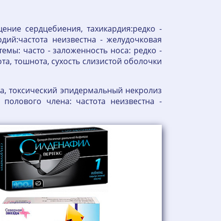
ение сердцебиения, тахикардия:редко -
ий:частота неизвестна - желудочковая
емы: часто - заложенность носа: редко -
та, тошнота, сухость слизистой оболочки
на, токсический эпидермальный некролиз
 полового члена: частота неизвестна -