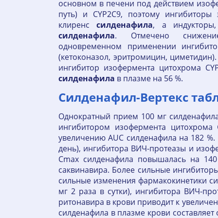
основном в печени под действием изоф
путь) и CYP2C9, поэтому ингибиторы
клиренс
силденафила
, а индукторы,
силденафила
. Отмечено снижен
одновременном применении ингибито
(кетоконазол, эритромицин, циметидин)
ингибитор изофермента цитохрома CY
силденафила
в плазме на 56 %.
Силденафил-Вертекс таблет
Однократный прием 100 мг силденафила 
ингибитором изофермента цитохрома 
увеличению AUC силденафила на 182 %. 
день), ингибитора ВИЧ-протеазы и изоф
Cmax силденафила повышалась на 140 
саквинавира. Более сильные ингибиторы
сильные изменения фармакокинетики си
мг 2 раза в сутки), ингибитора ВИЧ-п
ритонавира в крови приводит к увеличению
силденафила в плазме крови составляет 