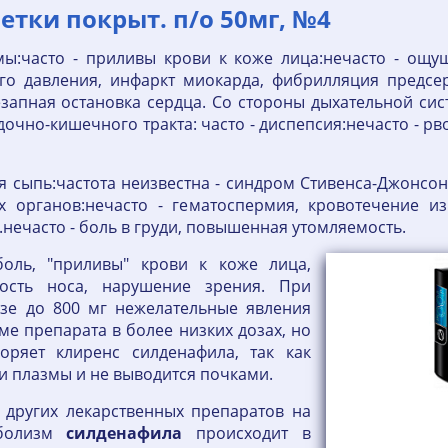
етки покрыт. п/о 50мг, №4
мы:часто - приливы крови к коже лица:нечасто - ощущ
о давления, инфаркт миокарда, фибрилляция предсерд
запная остановка сердца. Со стороны дыхательной сист
очно-кишечного тракта: часто - диспепсия:нечасто - рво
ая сыпь:частота неизвестна - синдром Стивенса-Джонсо
 органов:нечасто - гематоспермия, кровотечение из
нечасто - боль в груди, повышенная утомляемость.
боль, "приливы" крови к коже лица,
ность носа, нарушение зрения. При
зе до 800 мг нежелательные явления
е препарата в более низких дозах, но
оряет клиренс силденафила, так как
и плазмы и не выводится почками.
 других лекарственных препаратов на
болизм
силденафила
происходит в