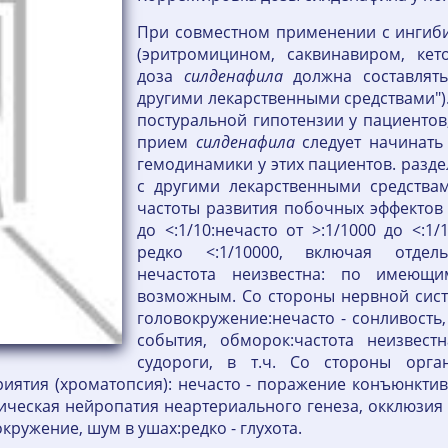
При совместном применении с ингиб
(эритромицином, саквинавиром, кет
доза
силденафила
должна составлять
другими лекарственными средствами").
постуральной гипотензии у пациенто
прием
силденафила
следует начинать
гемодинамики у этих пациентов. разде
с другими лекарственными средствам
частоты развития побочных эффектов (
до <:1/10:нечасто от >:1/1000 до <:1/
редко <:1/10000, включая отдель
нечастота неизвестна: по имеющим
возможным. Со стороны нервной систе
головокружение:нечасто - сонливость,
события, обморок:частота неизвест
судороги, в т.ч. Со стороны орга
иятия (хроматопсия): нечасто - поражение конъюнктив
ческая нейропатия неартериального генеза, окклюзия 
кружение, шум в ушах:редко - глухота.