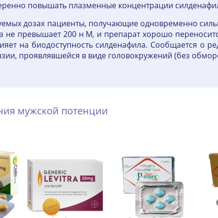
меренно повышать плазменные концентрации силденафи
уемых дозах пациенты, получающие одновременно сил
а не превышает 200 н М, и препарат хорошо переносит
ияет на биодоступность силденафила. Сообщается о ред
зии, проявлявшейся в виде головокружений (без обморо
ения мужской потенции