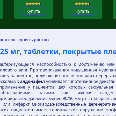
Купить
Купить
ертекс купить ростов
25 мг, таблетки, покрытые пл
рактеризующейся неспособностью к достижению или
полового акта. Противопоказания повышенная чувстви
ие у пациентов, получающих постоянно или с перерыва
оскольку
силденафил
усиливает гипотензивное действие
:применение у пациентов, для которых сексуальная 
заболеваниями, такими как тяжелая сердечна
артериальное давление менее 90/50 мм рт. ст.):перенес
или инфаркт миокарда:наследственные дегенеративн
аких пациентов имеет генетическое нарушение фосфо
-галактозная мальабсорбция:тяжелая печеночная н