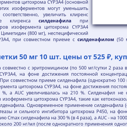
ерментов цитохрома CYP3A4 (основной
 этих изоферментов могут уменьшить
 соответственно, увеличить клиренс
ие клиренса
силденафила
при
ров изофермента цитохрома CYP3A4
. Циметидин (800 мг), неспецифический
P3A4, при совместном приеме с
силденафилом
(50 
ки 50 мг 10 шт. цены от 525 ₽, куп
совместно с эритромицином (по 500 мг/сутки 2 раза в
CYP3A4, на фоне достижения постоянной концентрац
При совместном приеме силденафила (однократно 100 мг
ермента цитохрома CYP3A4, на фоне достижения посто
%, a AUC увеличивалась на 210 %. Силденафил не 
 изофермента цитохрома CYP3A4, такие как кетоконазол
лденафила. Одновременное применение силденафила (од
ротеазы и сильного ингибитора цитохрома Р450, на фо
 Cmax силденафила на 300 % (в 4 раза), a AUC - на 1000
около 200 нг/мл (после однократного применения одног