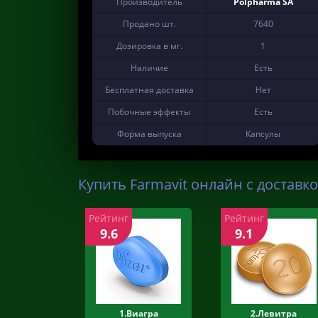
Производитель
Polpharma SA
Продано шт.
7640
Дозировка в мг.
1
Наличие
Есть
Бесплатная доставка
Нет
Побочные эффекты
Есть
Форма выпуска
Капсулы
Купить Farmavit онлайн с доставко
Рейтинг
Рейтинг
9.6
9.1
1.Виагра
2.Левитра