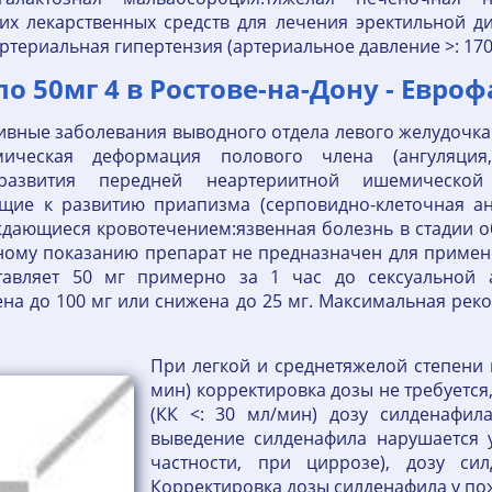
х лекарственных средств для лечения эректильной ди
ртериальная гипертензия (артериальное давление >: 170
о 50мг 4 в Ростове-на-Дону - Евро
ивные заболевания выводного отдела левого желудочка 
томическая деформация полового члена (ангуляц
развития передней неартериитной ишемическо
ющие к развитию приапизма (серповидно-клеточная ан
ждающиеся кровотечением:язвенная болезнь в стадии 
ному показанию препарат не предназначен для примен
тавляет 50 мг примерно за 1 час до сексуальной а
на до 100 мг или снижена до 25 мг. Максимальная рек
При легкой и среднетяжелой степени 
мин) корректировка дозы не требуется
(КК <: 30 мл/мин) дозу силденафила
выведение силденафила нарушается 
частности, при циррозе), дозу си
Корректировка дозы силденафила у по