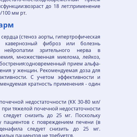
сфункции:возраст до 18 лет:применение
/100 мм рт.
фарм
сердца (стеноз аорты, гипертрофическая
ия, кавернозный фиброз или болезнь
й нейропатии зрительного нерва в
емия, множественная миелома, лейкоз,
обострения:одновременный прием альфа-
ения у женщин. Рекомендуемая доза для
ктивности. С учетом эффективности и
омендуемая кратность применения - один
почечной недостаточности (КК 30-80 мл/
, при тяжелой почечной недостаточности
 следует снизить до 25 мг. Поскольку
у пациентов с повреждением печени (в
лденафила следует снизить до 25 мг.
жилых пациентов не требуется.