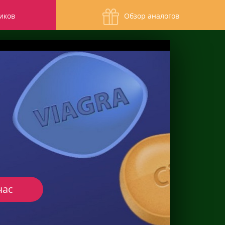
иков
Обзор аналогов
час