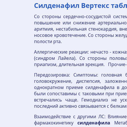
Силденафил Вертекс табл
Со стороны сердечно-сосудистой систе
повышение или снижение артериальног
аритмия, нестабильная стенокардия, вне
носовое кровотечение. Со стороны желуд
полости рта.
Аллергические реакции: нечасто - кожн
(синдром Лайела). Со стороны половых
приапизм, длительная эрекция. Прочие-.
Передозировка: Симптомы: головная 
головокружение, диспепсия, заложен
однократном приеме силденафила в до
были сопоставимы с таковыми при прием
встречались чаще. Гемодиализ не уск
последний активно связывается с белкам
Взаимодействие с другими ЛС: Влияние
фармакокинетику
силденафила
Мета