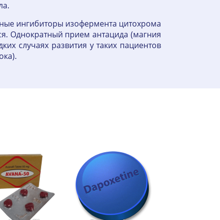
ла.
ьные ингибиторы изофермента цитохрома
ся. Однократный прием антацида (магния
ких случаях развития у таких пациентов
ка).