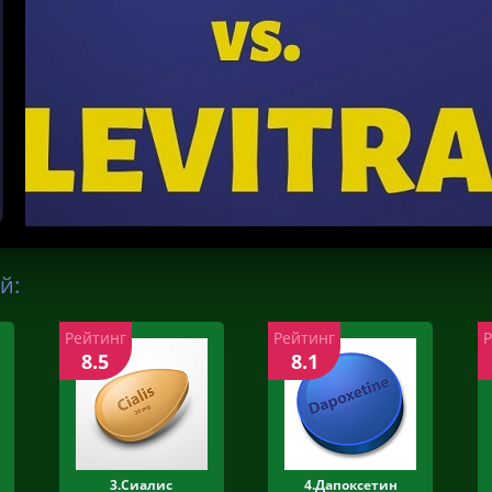
й:
Рейтинг
Рейтинг
8.5
8.1
3.Сиалис
4.Дапоксетин