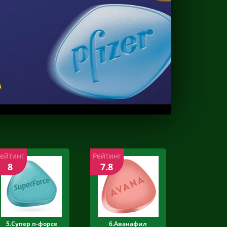
Рейтинг
Рейтинг
8
7.8
5.Супер п-форсе
6.Аванафил