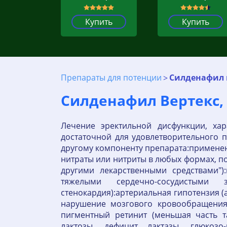
Купить
Купить
Препараты для потенции
Силденафил в
Силденафил Вертекс, 
Лечение эректильной дисфункции, ха
достаточной для удовлетворительного 
другому компоненту препарата:применен
нитраты или нитриты в любых формах, п
другими лекарственными средствами")
тяжелыми сердечно-сосудистыми 
стенокардия):артериальная гипотензия (
нарушение мозгового кровообращения 
пигментный ретинит (меньшая часть т
лактозы, дефицит лактазы, глюкозо