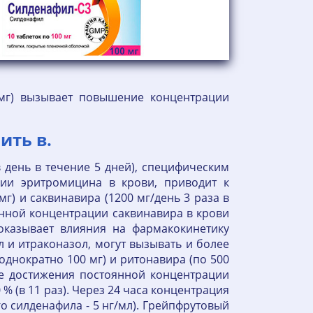
мг) вызывает повышение концентрации
ить в.
 день в течение 5 дней), специфическим
ии эритромицина в крови, приводит к
) и саквинавира (1200 мг/день 3 раза в
янной концентрации саквинавира в крови
оказывает влияния на фармакокинетику
 и итраконазол, могут вызывать и более
нократно 100 мг) и ритонавира (по 500
не достижения постоянной концентрации
 % (в 11 раз). Через 24 часа концентрация
о силденафила - 5 нг/мл). Грейпфрутовый