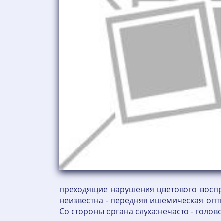
преходящие нарушения цветового воспр
неизвестна - передняя ишемическая опти
Со стороны органа слуха:нечасто - голово