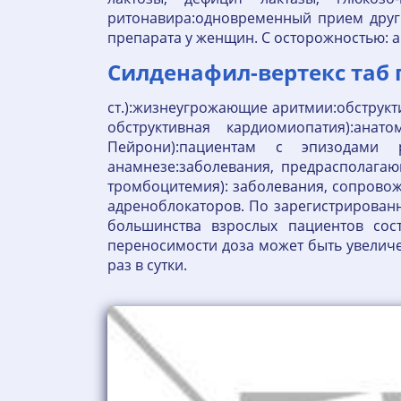
ритонавира:одновременный прием други
препарата у женщин. С осторожностью: а
Силденафил-вертекс таб п
ст.):жизнеугрожающие аритмии:обструкт
обструктивная кардиомиопатия):ана
Пейрони):пациентам с эпизодами 
анамнезе:заболевания, предрасполага
тромбоцитемия): заболевания, сопрово
адреноблокаторов. По зарегистрирован
большинства взрослых пациентов сос
переносимости доза может быть увеличе
раз в сутки.