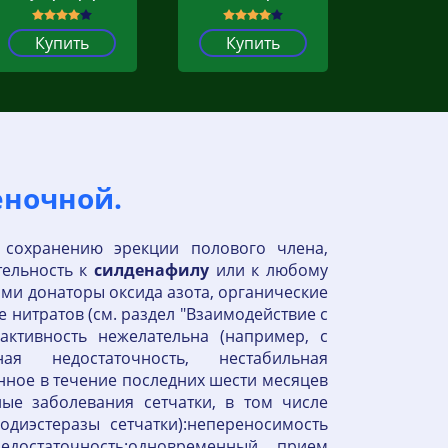
Купить
Купить
еночной.
 сохранению эрекции полового члена,
тельность к
силденафилу
или к любому
ми донаторы оксида азота, органические
 нитратов (см. раздел "Взаимодействие с
активность нежелательна (например, с
я недостаточность, нестабильная
енное в течение последних шести месяцев
ые заболевания сетчатки, в том числе
диэстеразы сетчатки):непереносимость
едостаточность:одновременный прием