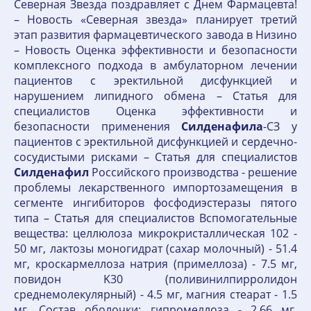
Северная Звезда поздравляет с Днем Фармацевта!
– Новость «Северная звезда» планирует третий
этап развития фармацевтического завода в Низино
– Новость Оценка эффективности и безопасности
комплексного подхода в амбулаторном лечении
пациентов c эректильной дисфункцией и
нарушением липидного обмена – Статья для
специалистов Оценка эффективности и
безопасности применения
Силденафила
-СЗ у
пациентов с эректильной дисфункцией и сердечно-
сосудистыми рисками – Статья для специалистов
Силденафил
Российского производства - решение
проблемы лекарственного импортозамещения в
сегменте ингибиторов фосфодиэстеразы пятого
типа – Статья для специалистов Вспомогательные
вещества: целлюлоза микрокристаллическая 102 -
50 мг, лактозы моногидрат (сахар молочный) - 51.4
мг, кроскармеллоза натрия (примеллоза) - 7.5 мг,
повидон K30 (поливинилпирролидон
среднемолекулярный) - 4.5 мг, магния стеарат - 1.5
мг. Состав оболочки: гипромеллоза - 2.66 мг,