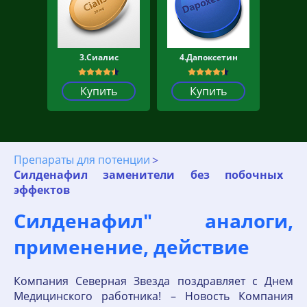
3.Сиалис
4.Дапоксетин
Купить
Купить
Препараты для потенции
Силденафил заменители без побочных
эффектов
Силденафил" аналоги,
применение, действие
Компания Северная Звезда поздравляет с Днем
Медицинского работника! – Новость Компания