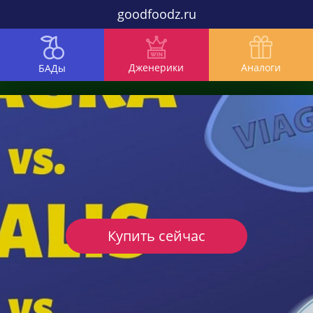
goodfoodz.ru
Дженерики
Аналоги
БАДы
Купить сейчас