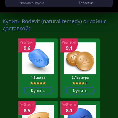
Форма выпуска
Таблетки
Купить Rodevit (natural remedy) онлайн с
доставкой:
Рейтинг
Рейтинг
9.6
9.1
1.Виагра
2.Левитра
Купить
Купить
Рейтинг
Рейтинг
8.5
8.1