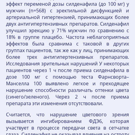
эффект переменой дозы силденафила (до 100 мг) у
мужчин (n=568) с эректильной дисфункцией и
артериальной гипертензией, принимающих более
двух антигипертензивных препаратов. Силденафил
улучшил эрекцию у 71% мужчин по сравнению с
18% в группе плацебо. Частота неблагоприятных
эффектов была сравнима с таковой в других
группах пациентов, так же как у лиц, принимающих
более трех антигипертензивных препаратов.
Исследования зрительных нарушений У некоторых
пациентов через 1 ч после приема силденафила в
дозе 100 мг с помощью теста Фарнсворта–
Манселла 100 выявлено легкое и преходящее
нарушение способности различать оттенки цвета
(синего/зеленого). Через 2 ч после приема
препарата эти изменения отсутствовали.
Считается, что нарушение цветового зрения
вызывается ингибированием ФДЭ6, которая
участвует в процессе передачи света в сетчатке
глаза. Силденафил не оказывал влияния на остроту