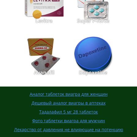
Levitra
Super P-force
Avanafil
Dapoxetine
Аналог таблеток виагра для женщин
Дешевый аналог виагры в аптеках
Тадалафил 5 мг 28 таблеток
Фото таблетки виагра для мужчин
Лекарство от давления не влияющие на потенцию