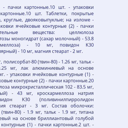
 - пачки картонные.10 шт. - упаковки
картонные.10 шт. Таблетки, покрытые
 круглые, двояковыпуклые; на изломе -
аковки ячейковые контурные (2) - пачки
тельные вещества: целлюлоза
ктозы моногидрат (сахар молочный) - 53.8
римеллоза) - 10 мг, повидон K30
ый) - 10 мг, магния стеарат - 2 мг.
 полисорбат-80 (твин-80) - 1.26 мг, тальк -
 0.25 мг, лак алюминиевый на основе
мг. - упаковки ячейковые контурные (1) -
ковые контурные (2) - пачки картонные.20
оза микрокристаллическая 102 - 83.5 мг,
ый) - 43 мг, кроскармеллоза натрия
дон K30 (поливинилпирролидон
ия стеарат - 3 мг. Состав оболочки:
твин-80) - 1.9 мг, тальк - 1.9 мг, титана
ниевый на основе бриллиантовый голубой
е контурные (1) - пачки картонные.2 шт. -