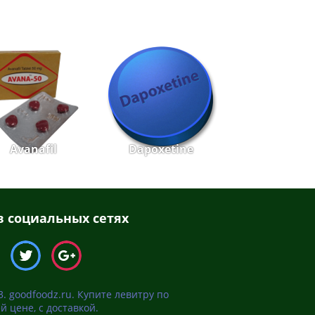
Avanafil
Dapoxetine
 социальных сетях
3. goodfoodz.ru. Купите левитру по
й цене, с доставкой.