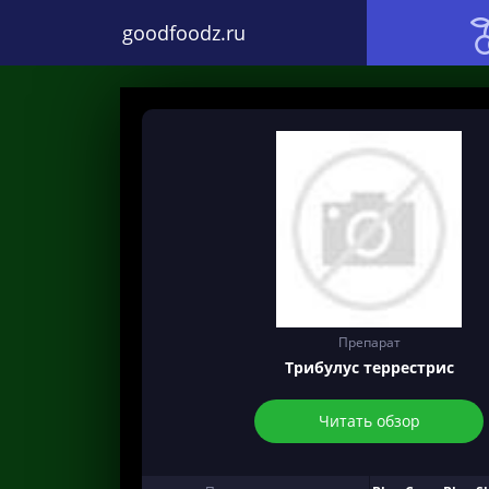
goodfoodz.ru
Препарат
Трибулус террестрис
Читать обзор