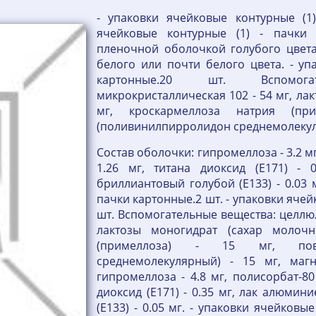
- упаковки ячейковые контурные (1)
ячейковые контурные (1) - пачки 
пленочной оболочкой голубого цвета,
белого или почти белого цвета. - уп
картонные.20 шт. Вспомога
микрокристаллическая 102 - 54 мг, ла
мг, кроскармеллоза натрия (п
(поливинилпирролидон среднемолекулярн
Состав оболочки: гипромеллоза - 3.2 мг,
1.26 мг, титана диоксид (E171) -
бриллиантовый голубой (E133) - 0.03 
пачки картонные.2 шт. - упаковки ячей
шт. Вспомогательные вещества: целлюл
лактозы моногидрат (сахар молочн
(примеллоза) - 15 мг, пови
среднемолекулярный) - 15 мг, магн
гипромеллоза - 4.8 мг, полисорбат-80 (
диоксид (E171) - 0.35 мг, лак алюми
(E133) - 0.05 мг. - упаковки ячейковы