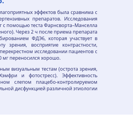
.
благоприятных эффектов была сравнима с
ертензивных препаратов. Исследования
мг с помощью теста Фарнсворта–Манселла
ного). Через 2 ч после приема препарата
ибированием ФДЭ6, которая участвует в
у зрения, восприятие контрастности,
 перекрестном исследовании пациентов с
0 мг переносился хорошо.
ым визуальным тестам (острота зрения,
эмфри и фотостресс). Эффективность
ном слепом плацебо-контролируемом
тильной дисфункцией различной этиологии