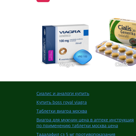
Viagra
Cialis
Сиалис и аналоги купить
Купить boss royal viagra
Таблетки виагра москва
Виагра для мужчин цена в аптеке инструкция
по применению таблетки москва цена
Тадалафил сз 5 мг противопоказания