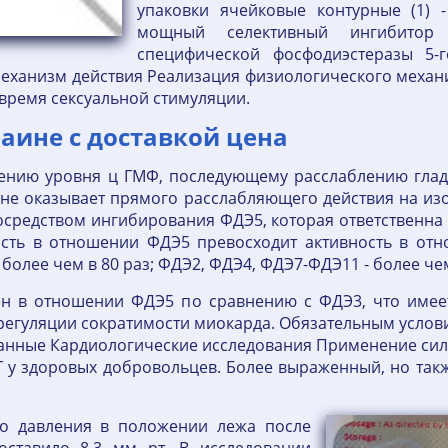
упаковки ячейковые контурные (1) 
мощный селективный ингибитор 
специфической фосфодиэстеразы 5-г
. Механизм действия Реализация физиологического меха
 время сексуальной стимуляции.
аине с доставкой цена
ичению уровня ц ГМФ, последующему расслаблению гла
не оказывает прямого расслабляющего действия на из
посредством ингибирования ФДЭ5, которая ответственна
ность в отношении ФДЭ5 превосходит активность в от
 более чем в 80 раз; ФДЭ2, ФДЭ4, ФДЭ7-ФДЭ11 - более чем
вен в отношении ФДЭ5 по сравнению с ФДЭ3, что имее
регуляции сократимости миокарда. Обязательным услов
анные Кардиологические исследования Применение силд
 у здоровых добровольцев. Более выраженный, но такж
го давления в положении лежа после