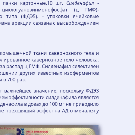
- пачки картонные.10 шт.
Силденафил
-
циклогуанозинмонофосфат (ц ГМФ)-
о типа (ФДЭ5). - упаковки ячейковые
низма эрекции связана с высвобождением
дкомышечной ткани кавернозного тела и
олированное кавернозное тело человека,
 за распад ц ГМФ. Силденафил селективен
ношении других известных изоферментов
 в 700 раз.
т важнейшее значение, поскольку ФДЭ3
ием эффективности силденафила является
енафила в дозах до 100 мг не приводило
е преходящий эффект на АД отмечался у