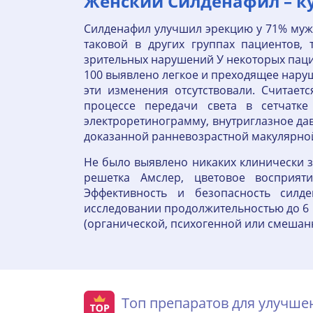
Женский Силденафил – ку
Силденафил улучшил эрекцию у 71% мужч
таковой в других группах пациентов,
зрительных нарушений У некоторых паци
100 выявлено легкое и преходящее наруш
эти изменения отсутствовали. Считает
процессе передачи света в сетчатке
электроретинограмму, внутриглазное да
доказанной ранневозрастной макулярной
Не было выявлено никаких клинически 
решетка Амслер, цветовое восприят
Эффективность и безопасность сил
исследовании продолжительностью до 6 м
(органической, психогенной или смешан
Топ препаратов для улучш