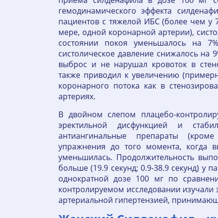
приема силденафила в дозе 100 мг с
гемодинамического эффекта силденаф
пациентов с тяжелой ИБС (более чем у 
мере, одной коронарной артерии), сист
состоянии покоя уменьшалось на 7%
систолическое давление снижалось на 
выброс и не нарушал кровоток в стен
также приводил к увеличению (пример
коронарного потока как в стенозиров
артериях.
В двойном слепом плацебо-контролир
эректильной дисфункцией и стаби
антиангинальные препараты (кроме
упражнения до того момента, когда 
уменьшилась. Продолжительность вып
больше (19.9 секунд; 0.9-38.9 секунд) у
однократной дозе 100 мг по сравнен
контролируемом исследовании изучали
артериальной гипертензией, принимающи