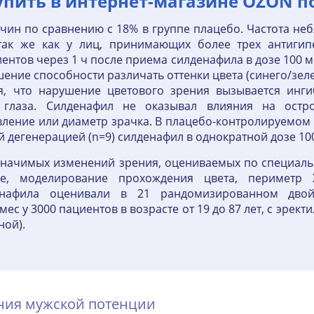
пить в интернет-магазине OZON по
ин по сравнению с 18% в группе плацебо. Частота не
 так же как у лиц, принимающих более трех антигип
ентов через 1 ч после приема силденафила в дозе 100 
ение способности различать оттенки цвета (синего/зеле
ся, что нарушение цветового зрения вызывается инг
 глаза. Силденафил не оказывал влияния на острот
вление или диаметр зрачка. В плацебо-контролируемом
 дегенерацией (n=9) силденафил в однократной дозе 10
значимых изменений зрения, оцениваемых по специальн
ие, моделирование прохождения цвета, периметр Х
денафила оценивали в 21 рандомизированном двой
ес у 3000 пациентов в возрасте от 19 до 87 лет, с эрек
ной).
ения мужской потенции