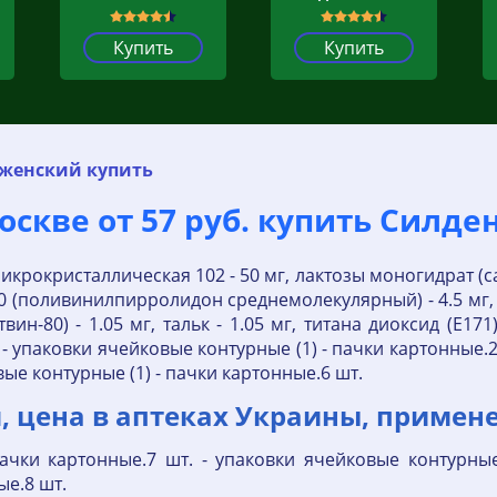
Купить
Купить
женский купить
скве от 57 руб. купить Силде
крокристаллическая 102 - 50 мг, лактозы моногидрат (са
30 (поливинилпирролидон среднемолекулярный) - 4.5 мг, м
вин-80) - 1.05 мг, тальк - 1.05 мг, титана диоксид (E1
 - упаковки ячейковые контурные (1) - пачки картонные.2
ые контурные (1) - пачки картонные.6 шт.
, цена в аптеках Украины, примен
ачки картонные.7 шт. - упаковки ячейковые контурные
ые.8 шт.