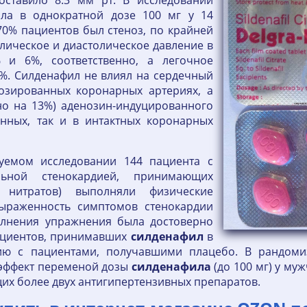
оставило 8.3 мм рт. В исследовании
ила в однократной дозе 100 мг у 14
70% пациентов был стеноз, по крайней
олическое и диастолическое давление в
 и 6%, соответственно, а легочное
9%. Силденафил не влиял на сердечный
озированных коронарных артериях, а
но на 13%) аденозин-индуцированного
анных, так и в интактных коронарных
уемом исследовании 144 пациента с
льной стенокардией, принимающих
 нитратов) выполняли физические
выраженность симптомов стенокардии
олнения упражнения была достоверно
 пациентов, принимавших
силденафил
в
ию с пациентами, получавшими плацебо. В рандом
 эффект переменой дозы
силденафила
(до 100 мг) у му
х более двух антигипертензивных препаратов.