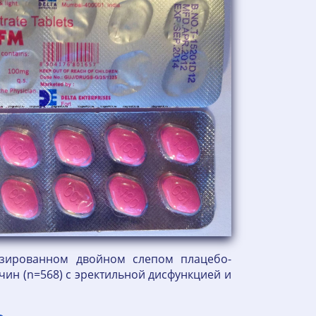
изированном двойном слепом плацебо-
жчин (n=568) с эректильной дисфункцией и