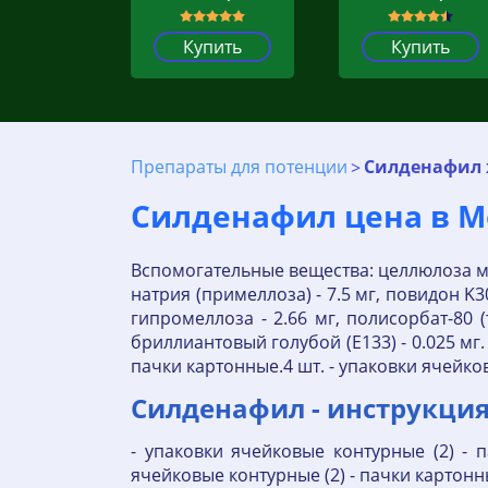
Купить
Купить
Препараты для потенции
Силденафил 
Силденафил цена в Мо
Вспомогательные вещества: целлюлоза ми
натрия (примеллоза) - 7.5 мг, повидон K
гипромеллоза - 2.66 мг, полисорбат-80 (т
бриллиантовый голубой (E133) - 0.025 мг.
пачки картонные.4 шт. - упаковки ячейков
Силденафил - инструкция
- упаковки ячейковые контурные (2) - п
ячейковые контурные (2) - пачки картонн