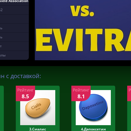
hield Association
42
ть
ть
т
улы
н с доставкой:
Рейтинг
Рейтинг
8.5
8.1
3.Сиалис
4.Дапоксетин