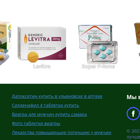
Levitra
Super P-force
Дапоксетин купить в ульяновске в аптеке
Мы в
Силденафил 4 таблетки купить
Виагра для мужчин купить самара
Фото таблетки виагры
© 202
Лекарства повышающие потенцию у мужчин
лучше