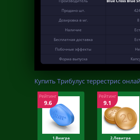
Производитель
Blue Cross Blue S
Продано шт.
42
Дозировка в мг.
8
Наличие
Ес
Бесплатная доставка
Ес
Побочные эффекты
Не
Форма выпуска
Капс
Купить Трибулус террестрис онлай
Рейтинг
Рейтинг
9.6
9.1
1.Виагра
2.Левитра