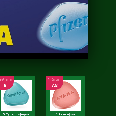
Рейтинг
Рейтинг
8
7.8
5.Супер п-форсе
6.Аванафил