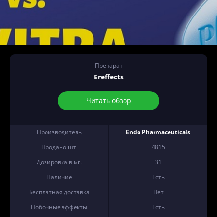
Препарат
Ereffects
Читать обзор
Производитель
Endo Pharmaceuticals
Продано шт.
4815
Дозировка в мг.
31
Наличие
Есть
Бесплатная доставка
Нет
Побочные эффекты
Есть