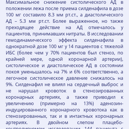
Максимальное снижение систолического АД в
положении лежа после приема силденафила в дозе
100 мг составило 8.3 мм рт.ст., а диастолического
АД – 5.3 мм рт.ст. Более выраженное, но также
преходящее действие на АД отмечалось у
пациентов, принимавших нитраты. В исследовании
гемодинамического эффекта силденафила в
однократной дозе 100 мг у 14 пациентов с тяжелой
ИБС (более чем у 70% пациентов был стеноз, по
крайней мере, одной коронарной артерии),
систолическое и диастолическое АД в состоянии
покоя уменьшалось на 7% и 6% соответственно, а
легочное систолическое давление снижалось на
9%. Силденафил не влиял на сердечный выброс и
не нарушал кровоток в стенозированных
коронарных артериях, а также приводил к
увеличению (примерно на 13%) аденозин-
индуцированного коронарного кровотока как в
стенозированных, так и в интактных коронарных
артериях. В двойном слепом плацебо-
контролируемом исследовании 144 пациента с