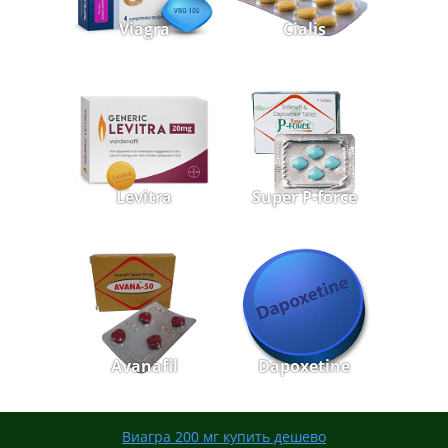
Viagra
Cialis
Levitra
Super P-force
Avanafil
Dapoxetine
Виагра 200 мг купить дешево