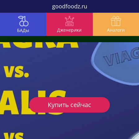
goodfoodz.ru
Дженерики
Аналоги
БАДы
Купить сейчас