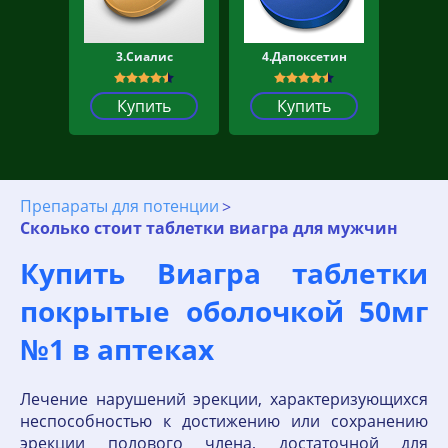
3.Сиалис
4.Дапоксетин
Купить
Купить
Препараты для потенции
Сколько стоит таблетки виагра для мужчин
Купить Виагра таблетки
покрытые оболочкой 50мг
№1 в аптеках
Лечение нарушений эрекции, характеризующихся
неспособностью к достижению или сохранению
эрекции полового члена, достаточной для