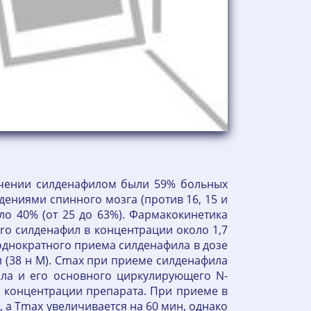
ечении силденафилом были 59% больных
ениями спинного мозга (против 16, 15 и
ло 40% (от 25 до 63%). Фармакокинетика
ro силденафил в концентрации около 1,7
е однократного приема силденафила в дозе
л (38 н М). Cmax при приеме силденафила
фила и его основного циркулирующего N-
й концентрации препарата. При приеме в
 а Tmax увеличивается на 60 мин, однако