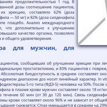
ваниях продолжительностью 1 год. В
ванной дозы соотношение пациентов,
их эрекцию, составляло 62% (доза
фила — 50 мг) и 82% (доза силденафила
ппе плацебо. Анализ международного
ал, что дополнительно к улучшению
овышало качество оргазма, позволяло
а и общего удовлетворения.
гра для мужчин, для
ациентов, сообщивших об улучшении эрекции при л
адикальную простатэктомию, и 83% пациентов с поврежд
. Абсолютная биодоступность в среднем составляет око
дуемом диапазоне доз носит линейный характер. In vit
сфодиэстеразы 5-го типа (ФДЭ-5) человека на 50%. Посл
фила в плазме крови мужчин составляет около 18 нг/м
в течение 60 мин (от 30 до 120 мин). Связь силдена
змы крови составляет около 96% и не зависит от обще
ывания снижается: Cmax уменьшается в среднем на 29%,