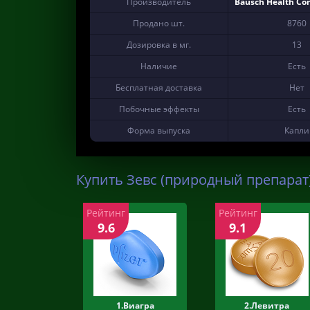
Производитель
Bausch Health Com
Продано шт.
8760
Дозировка в мг.
13
Наличие
Есть
Бесплатная доставка
Нет
Побочные эффекты
Есть
Форма выпуска
Капли
Купить Зевс (природный препарат)
Рейтинг
Рейтинг
9.6
9.1
1.Виагра
2.Левитра