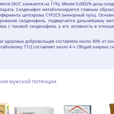
ется (AUC снижается на 11%). Менее 0,0002% дозы силд
парата. Силденафил метаболизируется главным образ
зофермента цитохрома CYP2C9 (минорный путь). Основ
рования силденафила, подвергается дальнейшему мета
а с таковой силденафила, а его активность в отношен
ви здоровых добровольцев составляла около 40% от ко
аболизму; T1/2 составляет около 4 ч. Общий клиренс си
ения мужской потенции