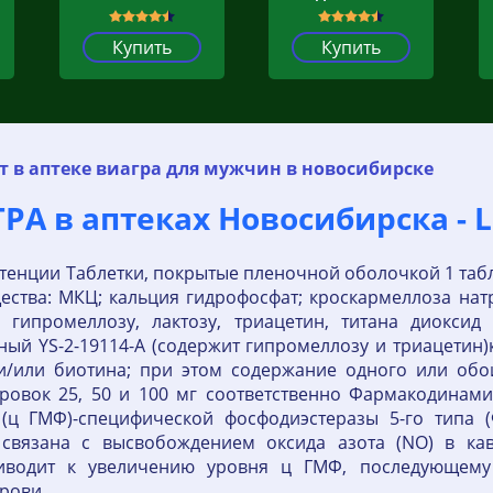
Купить
Купить
т в аптеке виагра для мужчин в новосибирске
РА в аптеках Новосибирска - 
отенции Таблетки, покрытые пленочной оболочкой 1 таб
ества: МКЦ; кальция гидрофосфат; кроскармеллоза нат
т гипромеллозу, лактозу, триацетин, титана диокси
ный YS-2-19114-A (содержит гипромеллозу и триацети
 и/или биотина; при этом содержание одного или об
дозировок 25, 50 и 100 мг соответственно Фармакодин
(ц ГМФ)-специфической фосфодиэстеразы 5-го типа (
связана с высвобождением оксида азота (NO) в ка
риводит к увеличению уровня ц ГМФ, последующем
рови.