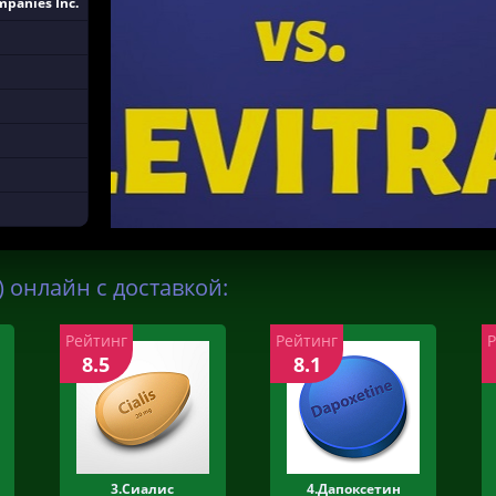
panies Inc.
 онлайн с доставкой:
Рейтинг
Рейтинг
8.5
8.1
3.Сиалис
4.Дапоксетин