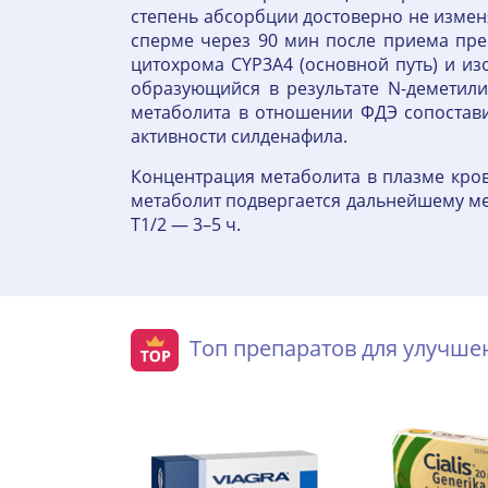
степень абсорбции достоверно не изменя
сперме через 90 мин после приема пре
цитохрома CYP3A4 (основной путь) и и
образующийся в результате N-деметили
метаболита в отношении ФДЭ сопоставим
активности силденафила.
Концентрация метаболита в плазме кро
метаболит подвергается дальнейшему мет
T1/2 — 3–5 ч.
Топ препаратов для улучш