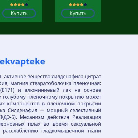
Купить
Купить
Lekvapteke
л. активное вещество:силденафила цитрат
рия; магния стеаратоболочка пленочная:
д (Е171) и алюминиевый лак на основе
н)к голубому пленочному покрытию может
оих компонентов в пленочном покрытии
амика Силденафил — мощный селективный
ФДЭ-5). Механизм действия Реализация
вернозных телах во время сексуальной
у расслаблению гладкомышечной ткани