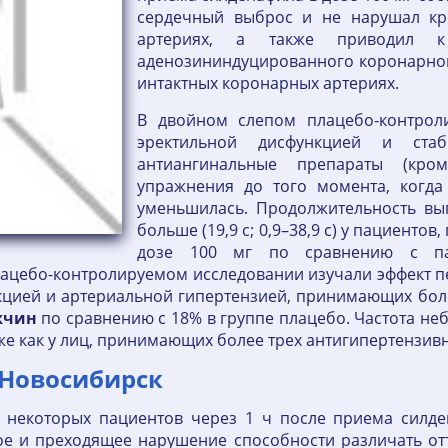
сердечный выброс и не нарушал кр
артериях, а также приводил 
аденозининдуцированного коронарного
интактных коронарных артериях.
В двойном слепом плацебо-контрол
эректильной дисфункцией и стаб
антиангинальные препараты (кро
упражнения до того момента, когда
уменьшилась. Продолжительность вы
больше (19,9 с; 0,9–38,9 с) у пациент
дозе 100 мг по сравнению с па
цебо-контролируемом исследовании изучали эффект пер
нкцией и артериальной гипертензией, принимающих бол
жчин
по сравнению с 18% в группе плацебо. Частота не
к же как у лиц, принимающих более трех антигипертензив
 Новосибирск
 некоторых пациентов через 1 ч после приема силде
е и преходящее нарушение способности различать отте