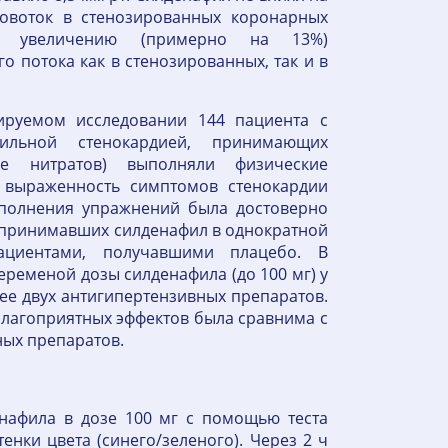
овоток в стенозированных коронарных
к увеличению (примерно на 13%)
 потока как в стенозированных, так и в
ируемом исследовании 144 пациента с
ильной стенокардией, принимающих
ме нитратов) выполняли физические
 выраженность симптомов стенокардии
полнения упражнений была достоверно
ов, принимавших силденафил в однократной
циентами, получавшими плацебо. В
еменой дозы силденафила (до 100 мг) у
ее двух антигипертензивных препаратов.
благоприятных эффектов была сравнима с
ных препаратов.
нафила в дозе 100 мг с помощью теста
нки цвета (синего/зеленого). Через 2 ч