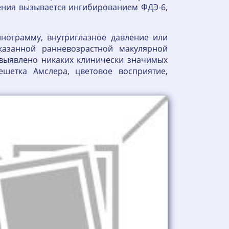
рения вызывается ингибированием ФДЭ-6,
инограмму, внутриглазное давление или
казанной ранневозрастной макулярной
 выявлено никаких клинически значимых
шетка Амслера, цветовое восприятие,