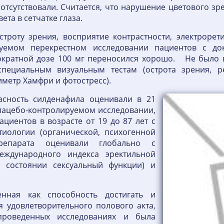
отсутствовали. Считается, что нарушение цветового з
ета в сетчатке глаза.
троту зрения, восприятие контрастности, электрорет
руемом перекрестном исследовании пациентов с до
нократной дозе 100 мг переносился хорошо. Не было
пециальным визуальным тестам (острота зрения, ре
метр Хамфри и фотостресс).
асность силденафила оценивали в 21
ацебо-контролируемом исследовании,
ациентов в возрасте от 19 до 87 лет с
тиологии (органической, психогенной
репарата оценивали глобально с
еждународного индекса эректильной
 состоянии сексуальный функции) и
енная как способность достигать и
я удовлетворительного полового акта,
проведенных исследованиях и была