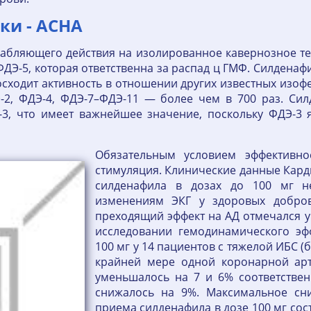
тки - АСНА
абляющего действия на изолированное кавернозное тел
ДЭ-5, которая ответственна за распад ц ГМФ. Силденафил
осходит активность в отношении других известных изоф
-2, ФДЭ-4, ФДЭ-7–ФДЭ-11 — более чем в 700 раз. Сил
3, что имеет важнейшее значение, поскольку ФДЭ-3 
Обязательным условием эффективнос
стимуляция. Клинические данные Кар
силденафила в дозах до 100 мг н
изменениям ЭКГ у здоровых добров
преходящий эффект на АД отмечался у
исследовании гемодинамического эф
100 мг у 14 пациентов с тяжелой ИБС (
крайней мере одной коронарной арт
уменьшалось на 7 и 6% соответствен
снижалось на 9%. Максимальное сн
приема силденафила в дозе 100 мг сос