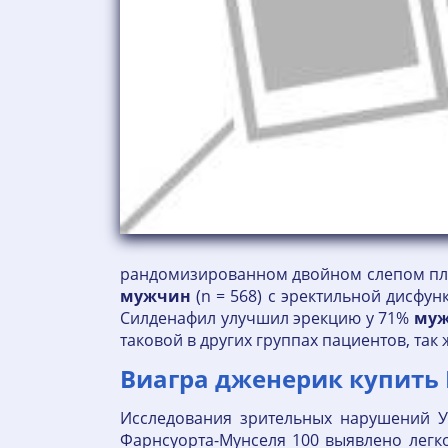
рандомизированном двойном слепом пла
мужчин
(n = 568) с эректильной дисфу
Силденафил улучшил эрекцию у 71%
му
таковой в других группах пациентов, та
Виагра дженерик купить
Исследования зрительных нарушений У
Фарнсуорта-Мунселя 100 выявлено легко