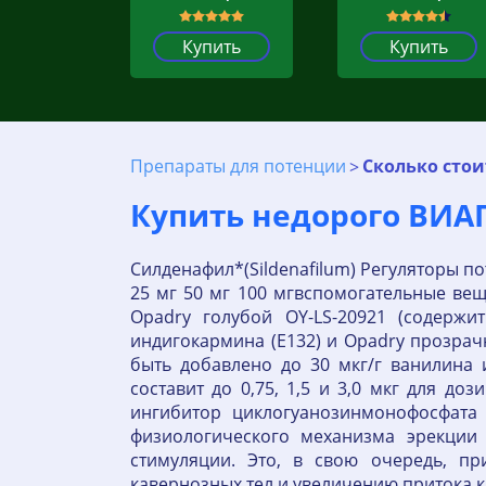
Купить
Купить
Препараты для потенции
Сколько стои
Купить недорого ВИАГ
Силденафил*(Sildenafilum) Регуляторы п
25 мг 50 мг 100 мгвспомогательные вещ
Opadry голубой OY-LS-20921 (содержи
индигокармина (Е132) и Opadry прозрач
быть добавлено до 30 мкг/г ванилина
составит до 0,75, 1,5 и 3,0 мкг для 
ингибитор циклогуанозинмонофосфата 
физиологического механизма эрекции 
стимуляции. Это, в свою очередь, п
кавернозных тел и увеличению притока к