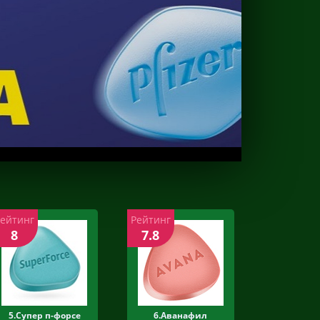
Рейтинг
Рейтинг
8
7.8
5.Супер п-форсе
6.Аванафил