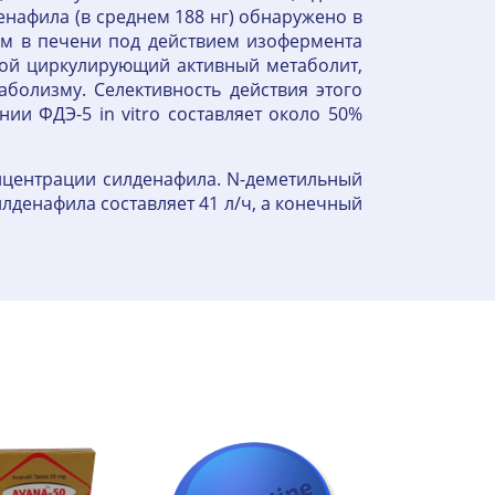
енафила (в среднем 188 нг) обнаружено в
ом в печени под действием изофермента
ной циркулирующий активный метаболит,
болизму. Селективность действия этого
ии ФДЭ-5 in vitro составляет около 50%
нцентрации силденафила. N-деметильный
лденафила составляет 41 л/ч, а конечный