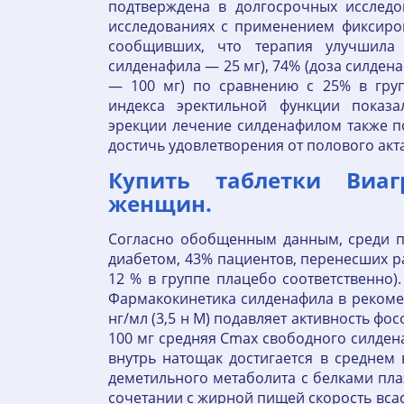
подтверждена в долгосрочных исследо
исследованиях с применением фиксиро
сообщивших, что терапия улучшила 
силденафила — 25 мг), 74% (доза силдена
— 100 мг) по сравнению с 25% в гру
индекса эректильной функции показ
эрекции лечение силденафилом также п
достичь удовлетворения от полового акт
Купить таблетки Виа
женщин.
Согласно обобщенным данным, среди п
диабетом, 43% пациентов, перенесших р
12 % в группе плацебо соответственно)
Фармакокинетика силденафила в рекомен
нг/мл (3,5 н М) подавляет активность фо
100 мг средняя Cmax свободного силдена
внутрь натощак достигается в среднем 
деметильного метаболита с белками пла
сочетании с жирной пищей скорость всас