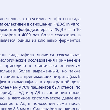
о человека, но усиливает эффект оксида
 селективен в отношении ФДЭ-5 in vitro,
ерментов фосфодиэстеразы: ФДЭ-6 — в 10
денафил в 4000 раз более селективен в
является одним из ключевых ферментов
ти силденафила является сексуальная
диологические исследования Применение
е приводило к клинически значимым
ольцев. Более выраженный, но также
 пациентов, принимавших нитраты (см. В
фекта силденафила в однократной дозе
более чем у 70% пациентов был стеноз, по
ерии), с АД и д АД в состоянии покоя
но, а легочное систолическое давление
ижение с АД в положении лежа после
тавило 8,3 мм рт. Силденафил не влиял на