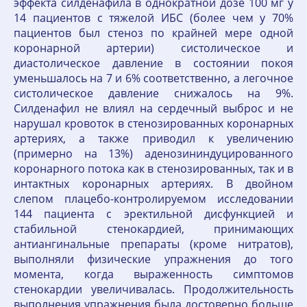
эффекта силденафила в однократной дозе 100 мг у
14 пациентов с тяжелой ИБС (более чем у 70%
пациентов был стеноз по крайней мере одной
коронарной артерии) систолическое и
диастолическое давление в состоянии покоя
уменьшалось на 7 и 6% соответственно, а легочное
систолическое давление снижалось на 9%.
Силденафил не влиял на сердечный выброс и не
нарушал кровоток в стенозированных коронарных
артериях, а также приводил к увеличению
(примерно на 13%) аденозининдуцированного
коронарного потока как в стенозированных, так и в
интактных коронарных артериях. В двойном
слепом плацебо-контролируемом исследовании
144 пациента с эректильной дисфункцией и
стабильной стенокардией, принимающих
антиангинальные препараты (кроме нитратов),
выполняли физические упражнения до того
момента, когда выраженность симптомов
стенокардии увеличивалась. Продолжительность
выполнения упражнения была достоверно больше