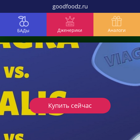
goodfoodz.ru
Дженерики
Аналоги
БАДы
Купить сейчас