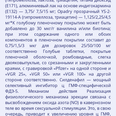
(гипромеллоза, лактоза, триацетин, титана диоксид
(Е171), алюминиевый лак на основе индигокармина
(Е132) — 3,75/ 7,5/15 мг; Opadry прозрачный YS-2-
19114-A (гипромеллоза, триацетин) — 1,125/2,25/4,5
мг*К голубому пленочному покрытию может быть
добавлено до 30 мкг/г ванилина и/или биотина;
при этом содержание одного или обоих
компонентов в пленочном покрытии составит до
0,75/1,5/3 мкг для дозировок 25/50/100 мг
соответственно Голубые таблетки, покрытые
пленочной оболочкой, ромбовидные, слегка
двояковыпуклые, со срезанными и закругленными
краями, с гравировкой «Pfizer» на одной стороне и
«VGR 25», «VGR 50» или «VGR 100» на другой
стороне соответственно. Силденафил — мощный
селективный ингибитор ц ГМФ-специфической
ФДЭ-5. Механизм действия Реализация
физиологического механизма эрекции связана с
высвобождением оксида азота (NO) в кавернозном
теле во время сексуальной стимуляции. Это, в свою
очередь, приводит к увеличению уровня ц ГМФ,