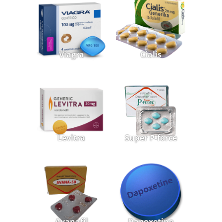
Viagra
Cialis
Levitra
Super P-force
Avanafil
Dapoxetine