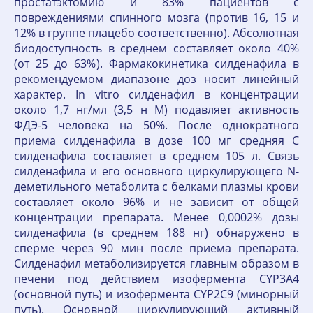
простатэктомию и 83% пациентов с
повреждениями спинного мозга (против 16, 15 и
12% в группе плацебо соответственно). Абсолютная
биодоступность в среднем составляет около 40%
(от 25 до 63%). Фармакокинетика силденафила в
рекомендуемом диапазоне доз носит линейный
характер. In vitro силденафил в концентрации
около 1,7 нг/мл (3,5 н М) подавляет активность
ФДЭ-5 человека на 50%. После однократного
приема силденафила в дозе 100 мг средняя C
силденафила составляет в среднем 105 л. Связь
силденафила и его основного циркулирующего N-
деметильного метаболита с белками плазмы крови
составляет около 96% и не зависит от общей
концентрации препарата. Менее 0,0002% дозы
силденафила (в среднем 188 нг) обнаружено в
сперме через 90 мин после приема препарата.
Силденафил метаболизируется главным образом в
печени под действием изофермента CYP3A4
(основной путь) и изофермента CYP2C9 (минорный
путь). Основной циркулирующий активный