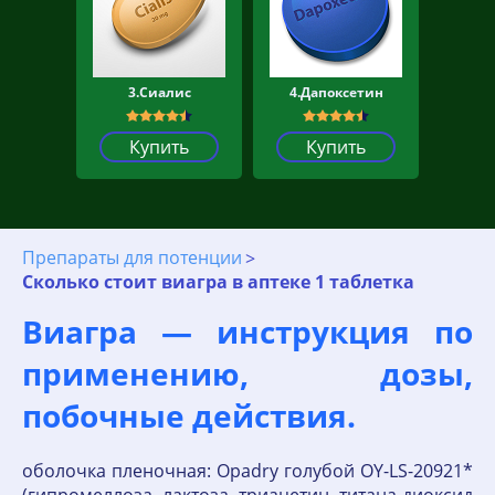
3.Сиалис
4.Дапоксетин
Купить
Купить
Препараты для потенции
Сколько стоит виагра в аптеке 1 таблетка
Виагра — инструкция по
применению, дозы,
побочные действия.
оболочка пленочная: Opadry голубой OY-LS-20921*