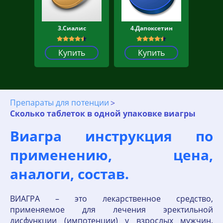
3.Сиалис
4.Дапоксетин
Купить
Купить
Препараты для потенции
Сколько таблеток в одной упаковке виагры
Виагра инструкция по
применению, цена,
аналоги, состав.
ВИАГРА – это лекарственное средство,
применяемое для лечения эректильной
дисфункции (импотенции) у взрослых мужчин.