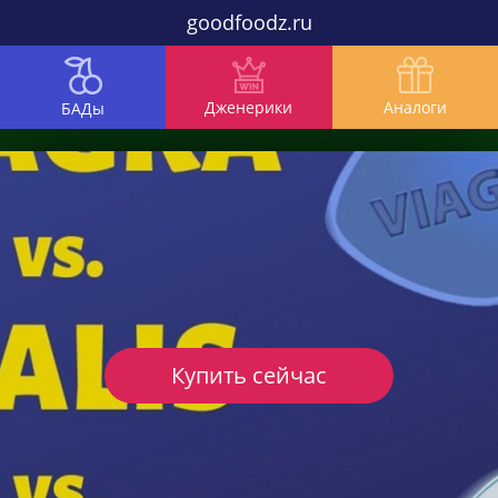
goodfoodz.ru
Дженерики
Аналоги
БАДы
Купить сейчас