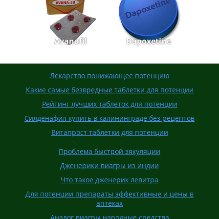
Avanafil
Dapoxetine
Лекарство понижающее потенцию
Какие самые безвредные таблетки для потенции
Рейтинг лучших таблеток для потенции
Силденафил купить в калининграде без рецептов
Витапрост таблетки для потенции
Проблема быстрой эякуляции
Дженерики виагры из индии
Что такое дженерик левитра
Для потенции препараты эффективные и цены в
аптеках
Аналог виагры народные средства