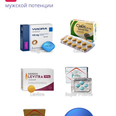
мужской потенции
Viagra
Cialis
Levitra
Super P-force