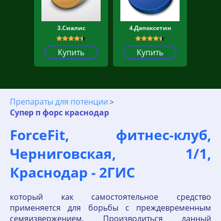
3.Сиалис
4.Дапоксетин
Купить
Купить
Препараты для потенции
Супер п форс краснодар
ForceFit, фитнес-клуб,
Черниговская, 1/1,
Краснодар - 2ГИС
который как самостоятельное средство
применяется для борьбы с преждевременным
семяизвержением. Производиться данный