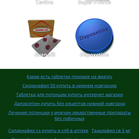
Levitra
Super P-force
Avanafil
Dapoxetine
Какие есть таблетки похожие на виагру
Силденафил 50 купить в нижнем новгороде
Таблетки для потенции купить интернет магазин
Дапоксетин купить без рецептов нижний новгород
Лечение потенции у мужчин лекарственные препараты
без побочных
Силденафил сз купить в спб в аптеке
Тадалафил св 5 мг