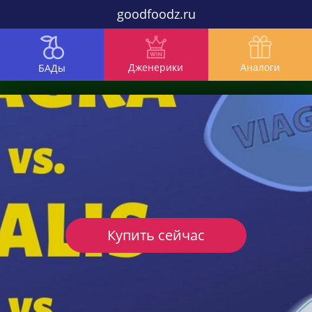
goodfoodz.ru
Дженерики
Аналоги
БАДы
Купить сейчас