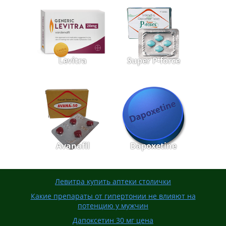
Levitra
Super P-force
Avanafil
Dapoxetine
Левитра купить аптеки столички
Какие препараты от гипертонии не влияют на
потенцию у мужчин
Дапоксетин 30 мг цена