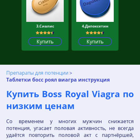
3.Сиалис
4.Дапоксетин
Купить
Купить
Препараты для потенции
Таблетки босс роял виагра инструкция
Купить Boss Royal Viagra по
низким ценам
Со временем у многих мужчин снижается
потенция, угасает половая активность, не всегда
удаётся повторить половой акт с партнёршей,