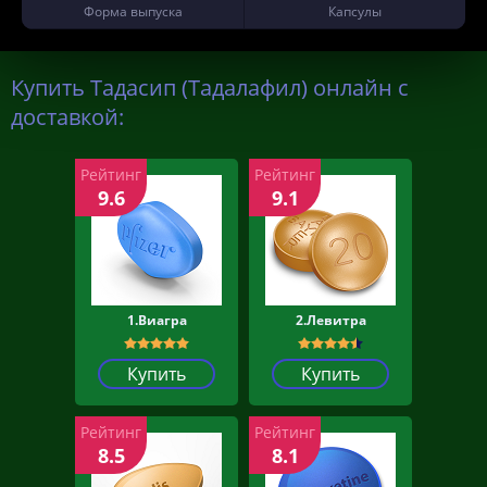
Форма выпуска
Капсулы
Купить Тадасип (Тадалафил) онлайн с
доставкой:
Рейтинг
Рейтинг
9.6
9.1
1.Виагра
2.Левитра
Купить
Купить
Рейтинг
Рейтинг
8.5
8.1