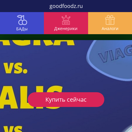
goodfoodz.ru
Дженерики
Аналоги
БАДы
Купить сейчас