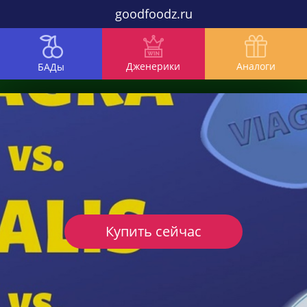
goodfoodz.ru
Дженерики
Аналоги
БАДы
Купить сейчас