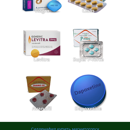
Viagra
Cialis
Levitra
Super P-force
Avanafil
Dapoxetine
Силденафил купить магнитогорск