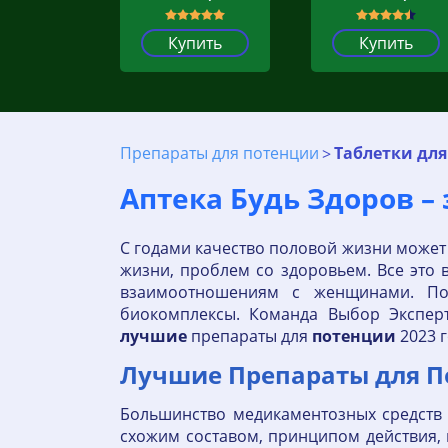
Купить
Купить
Препараты для потенции
Таблетки дл
Аптека Будь Здоров –
C годами качество половой жизни может
жизни, проблем со здоровьем. Все это 
взаимоотношениям с женщинами. По
биокомплексы. Команда Выбор Экспер
лучшие
препараты для
потенции
2023 г
Лучшие Препараты для Пот
Большинство медикаментозных средств 
схожим составом, принципом действия, 