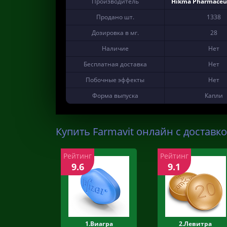
Производитель
Hikma Pharmaceut
Продано шт.
1338
Дозировка в мг.
28
Наличие
Нет
Бесплатная доставка
Нет
Побочные эффекты
Нет
Форма выпуска
Капли
Купить Farmavit онлайн с доставко
Рейтинг
Рейтинг
9.6
9.1
1.Виагра
2.Левитра