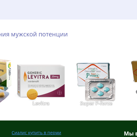
ения мужской потенции
Levitra
Super P-force
Сиалис купить в перми
Мы в