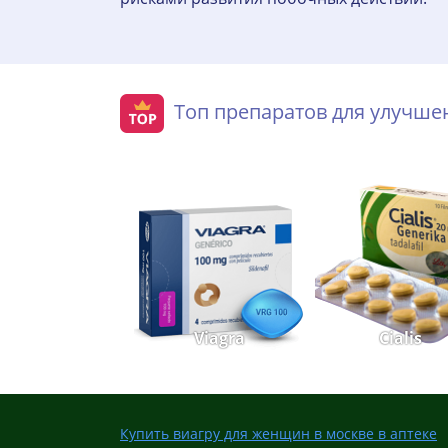
Топ препаратов для улучш
Viagra
Cialis
Купить виагру для женщин в москве в аптеке