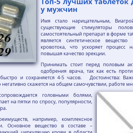
Топ-5 лучших таблеток
у мужчин
Имя стало нарицательным, Виагр
существующие стимуляторы пол
самостоятельный препарат в форме та
является синтетическое вещество
кровотока, что ускоряет процесс 
повышая качество эрекции.
Принимать стоит перед половым акт
одобрения врача, так как есть прот
я быстро и сохраняется 4-5 часов. Достоинства: Ва
то негативно скажется на общем самочувствии, работе м
опровождается головными болями,
ает на пятки по спросу, популярности,
ра.
реимуществ, например, комплексное
и. Основное вещество в составе –
ивающий циркуляцию крови в области