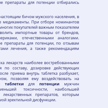
е препараты для потенции отбирались
 настоящим бичом мужского населения, в
е медикаменты. При отборе номинантов
многих покупателей важным показателем
зволить импортные товары от брендов,
ериками, отечественными аналогами.
е препараты для потенции, по отзывам
тами лечения, а также рекомендациям
ка лекарств наиболее востребованными
я по составу, дозировке действующих
сле приема внутрь таблетка разбухает,
изм, позволяя ему воздействовать на
ые
таблетки
для
потенции
мужчин
еньшей токсичности, наибольшей
 лекарственных препаратов, которым
мой эректильной дисфункции.