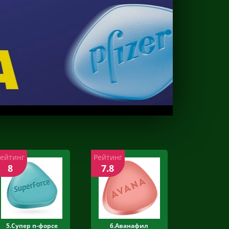
Рейтинг
Рейтинг
8
7.8
5.Супер п-форсе
6.Аванафил