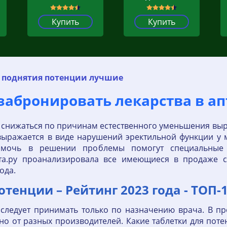
Купить
Купить
я поднятия потенции лучшие
 забронировать лекарства в ап
 снижаться по причинам естественного уменьшения вы
выражается в виде нарушений эректильной функции у 
мочь в решении проблемы помогут специальные л
та.ру проанализировала все имеющиеся в продаже с
ода.
енции – Рейтинг 2023 года - ТОП-
следует принимать только по назначению врача. В п
но от разных производителей. Какие таблетки для поте