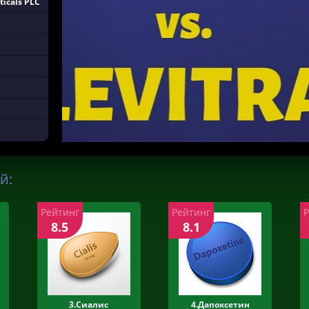
icals PLC
й:
Рейтинг
Рейтинг
8.5
8.1
3.Сиалис
4.Дапоксетин