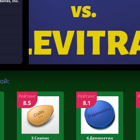
ories, Inc.
ой:
Рейтинг
Рейтинг
8.5
8.1
3.Сиалис
4.Дапоксетин