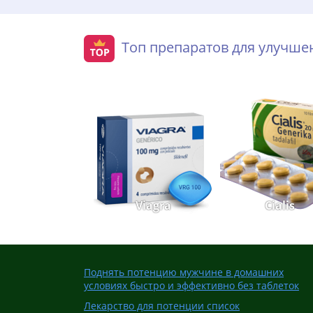
Топ препаратов для улучш
Viagra
Cialis
Поднять потенцию мужчине в домашних
условиях быстро и эффективно без таблеток
Лекарство для потенции список