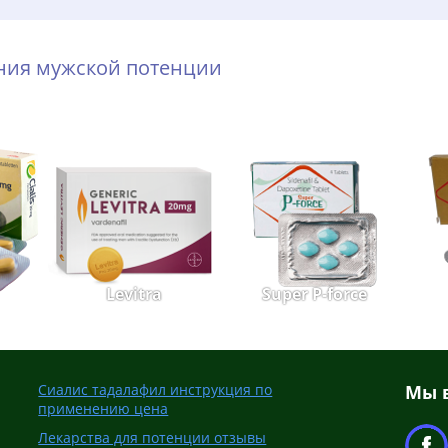
ения мужской потенции
Levitra
Super P-force
Сиалис тадалафил инструкция по
Мы в
применению цена
Лекарства для потенции отзывы