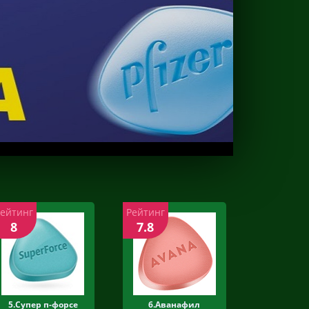
Рейтинг
Рейтинг
8
7.8
5.Супер п-форсе
6.Аванафил