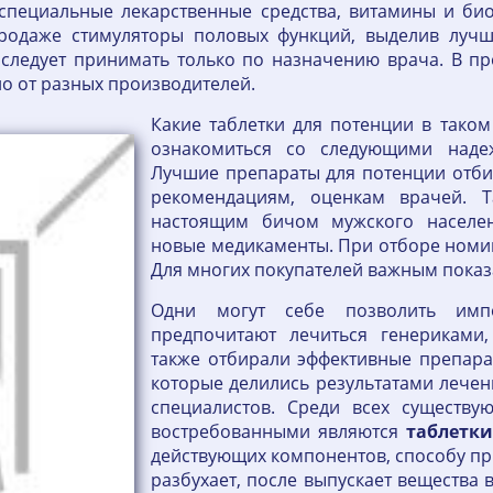
пециальные лекарственные средства, витамины и био
одаже стимуляторы половых функций, выделив лучш
следует принимать только по назначению врача. В п
о от разных производителей.
Какие таблетки для потенции в таком
ознакомиться со следующими наде
Лучшие препараты для потенции отби
рекомендациям, оценкам врачей. Т
настоящим бичом мужского населен
новые медикаменты. При отборе номи
Для многих покупателей важным показ
Одни могут себе позволить имп
предпочитают лечиться генериками,
также отбирали эффективные препар
которые делились результатами лечен
специалистов. Среди всех существу
востребованными являются
таблетки
действующих компонентов, способу пр
разбухает, после выпускает вещества 