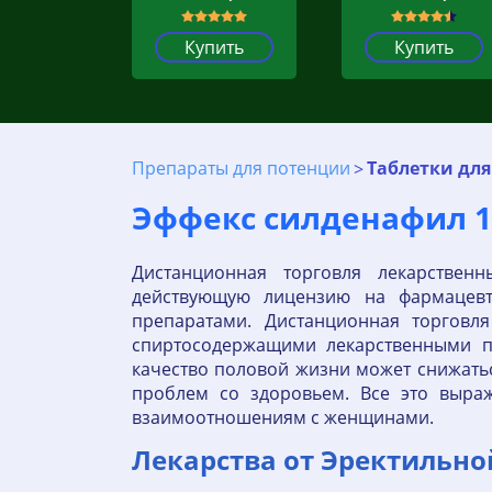
Купить
Купить
Препараты для потенции
Таблетки дл
Эффекс силденафил 10
Дистанционная торговля лекарствен
действующую лицензию на фармацевт
препаратами. Дистанционная торговл
спиртосодержащими лекарственными п
качество половой жизни может снижать
проблем со здоровьем. Все это выра
взаимоотношениям с женщинами.
Лекарства от Эректильно