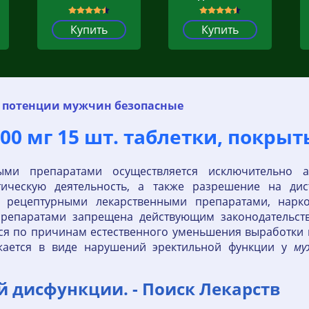
Купить
Купить
я потенции мужчин безопасные
0 мг 15 шт. таблетки, покрыт
ными препаратами осуществляется исключительно
ическую деятельность, а также разрешение на дис
я рецептурными лекарственными препаратами, нарк
репаратами запрещена действующим законодательств
ся по причинам естественного уменьшения выработки 
жается в виде нарушений эректильной функции у
му
й дисфункции. - Поиск Лекарств