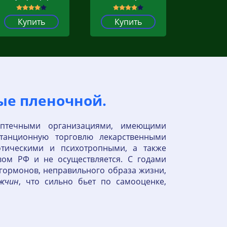
Купить
Купить
ые пленочной.
 аптечными организациями, имеющими
танционную торговлю лекарственными
отическими и психотропными, а также
ом РФ и не осуществляется. C годами
гормонов, неправильного образа жизни,
жчин
, что сильно бьет по самооценке,