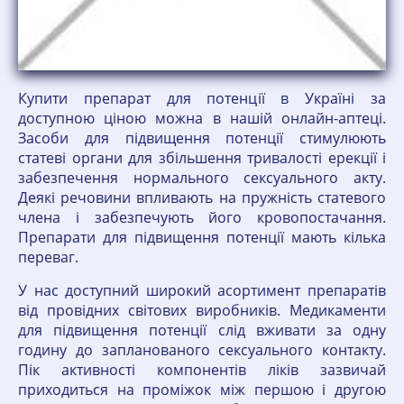
Купити препарат для потенції в Україні за
доступною ціною можна в нашій онлайн-аптеці.
Засоби для підвищення потенції стимулюють
статеві органи для збільшення тривалості ерекції і
забезпечення нормального сексуального акту.
Деякі речовини впливають на пружність статевого
члена і забезпечують його кровопостачання.
Препарати для підвищення потенції мають кілька
переваг.
У нас доступний широкий асортимент препаратів
від провідних світових виробників. Медикаменти
для підвищення потенції слід вживати за одну
годину до запланованого сексуального контакту.
Пік активності компонентів ліків зазвичай
приходиться на проміжок між першою і другою