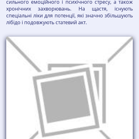
сильного емоційного і психічного стресу, а також
хронічних захворювань. На щастя, існують
спеціальні ліки для потенції, які значно збільшують
лібідо і подовжують статевий акт.