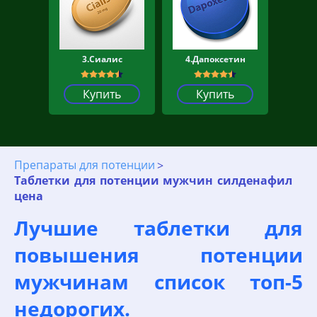
3.Сиалис
4.Дапоксетин
Купить
Купить
Препараты для потенции
Таблетки для потенции мужчин силденафил
цена
Лучшие таблетки для
повышения потенции
мужчинам список топ-5
недорогих.