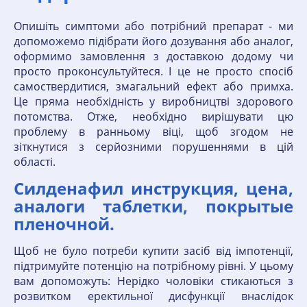
Опишіть симптоми або потрібний препарат - ми
допоможемо підібрати його дозування або аналог,
оформимо замовлення з доставкою додому чи
просто проконсультуйтеся. І це не просто спосіб
самоствердитися, змагальний ефект або примха.
Це пряма необхідність у виробництві здорового
потомства. Отже, необхідно вирішувати цю
проблему в ранньому віці, щоб згодом не
зіткнутися з серйозними порушеннями в цій
області.
Силденафил инструкция, цена,
аналоги таблетки, покрытые
пленочной.
Щоб не було потреби купити засіб від імпотенції,
підтримуйте потенцію на потрібному рівні. У цьому
вам допоможуть: Нерідко чоловіки стикаються з
розвитком еректильної дисфункції внаслідок