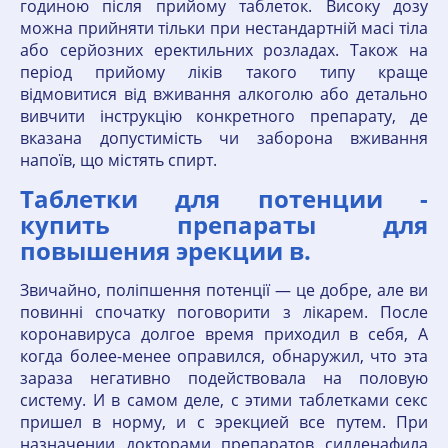
годиною після прийому таблеток. Високу дозу
можна прийняти тільки при нестандартній масі тіла
або серйозних еректильних розладах. Також на
період прийому ліків такого типу краще
відмовитися від вживання алкоголю або детально
вивчити інструкцію конкретного препарату, де
вказана допустимість чи заборона вживання
напоїв, що містять спирт.
Таблетки для потенции -
купить препараты для
повышения эрекции в.
Звичайно, поліпшення потенції — це добре, але ви
повинні спочатку поговорити з лікарем. После
коронавируса долгое время приходил в себя, А
когда более-менее оправился, обнаружил, что эта
зараза негативно подействовала на половую
систему. И в самом деле, с этими таблетками секс
пришел в норму, и с эрекцией все путем. При
назначении докторами препаратов силденафила