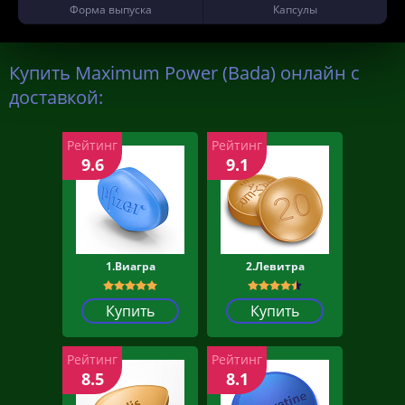
Форма выпуска
Капсулы
Купить Maximum Power (Bada) онлайн с
доставкой:
Рейтинг
Рейтинг
9.6
9.1
1.Виагра
2.Левитра
Купить
Купить
Рейтинг
Рейтинг
8.5
8.1