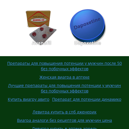
Avanafil
Dapoxetine
Препараты для повышения потенции у мужчин после 50
без побочных эффектов
Женская виагра в аптеке
Лучшие препараты для повышения потенции у мужчин
без побочных эффектов
Купить виагру авито
Препарат для потенции динамико
Левитра купить в спб дженерик
Виагра аналоги без рецептов для мужчин цена
Левитра купить в аптеке апрель