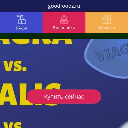
goodfoodz.ru
Дженерики
Аналоги
БАДы
Купить сейчас