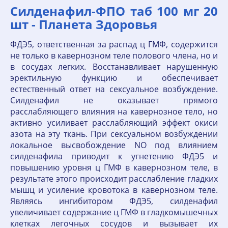
Силденафил-ФПО таб 100 мг 20
шт - Планета Здоровья
ФДЭ5, ответственная за распад ц ГМФ, содержится
не только в кавернозном теле полового члена, но и
в сосудах легких. Восстанавливает нарушенную
эректильную функцию и обеспечивает
естественный ответ на сексуальное возбуждение.
Силденафил не оказывает прямого
расслабляющего влияния на кавернозное тело, но
активно усиливает расслабляющий эффект окиси
азота на эту ткань. При сексуальном возбуждении
локальное высвобождение NO под влиянием
силденафила приводит к угнетению ФДЭ5 и
повышению уровня ц ГМФ в кавернозном теле, в
результате этого происходит расслабление гладких
мышц и усиление кровотока в кавернозном теле.
Являясь ингибитором ФДЭ5, силденафил
увеличивает содержание ц ГМФ в гладкомышечных
клетках легочных сосудов и вызывает их