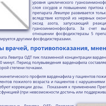
уровня циклического гуанозинмоноф
слоя сосудов и повышению притока к
препарата
Левитра
развивается тольк
вследствие которой из нервных окон
оксид азота, запускающий реакц
гуанозинмонофосфата. За счет вы
отношении фосфодиэстеразы 5 преп
лируется другими фосфодиэстеразами.
ы врачей, противопоказания, мнен
та Левитра ОДТ пик плазменной концентрации варденаф
0 минут. Период полувыведения варденафила составляе
орой степени почками.
кинетического профиля варденафила у пациентов пожил
иентов пожилого возраста и пациентов с нарушениями
ребуют коррекции дозы. Показания к применению Пре
исфункцией (при невозможности достичь или поддержив