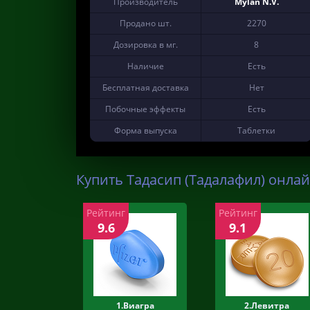
Производитель
Mylan N.V.
Продано шт.
2270
Дозировка в мг.
8
Наличие
Есть
Бесплатная доставка
Нет
Побочные эффекты
Есть
Форма выпуска
Таблетки
Купить Тадасип (Тадалафил) онлай
Рейтинг
Рейтинг
9.6
9.1
1.Виагра
2.Левитра