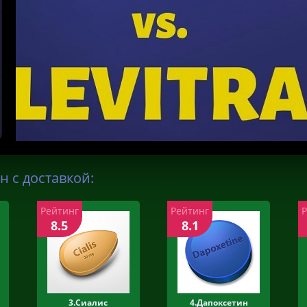
н с доставкой:
Рейтинг
Рейтинг
8.5
8.1
3.Сиалис
4.Дапоксетин