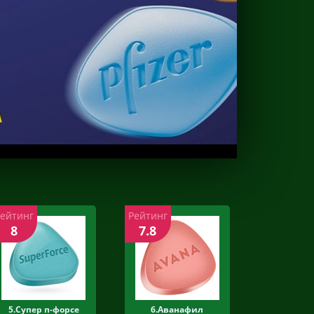
Рейтинг
Рейтинг
8
7.8
5.Супер п-форсе
6.Аванафил