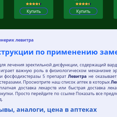
Купить
Купить
енерик левитра
нструкции по применению зам
для лечения эректильной дисфункции, содержащий вард
я играет важную роль в физиологическом механизме эр
ии фосфодиэстеразы 5 препарат
Левитра
не оказывает
стеразами. Просмотрите наш список аптек в которых
Ле
платная доставка лекарств или быстрая доставка лек
купки. Просто перейдите по ссылке Показать все пред
д.
ывы, аналоги, цена в аптеках