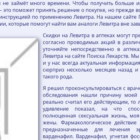
 и не займёт много времени. Чтобы получить больше 
— это поможет принять решение о покупке, но прежде в
инструкцией по применению Левитра. На нашем сайте 
ии, которые помогут найти вам аналоги Левитра вне за
Скидки на Левитра в аптеках могут пр
согласно проводимых акций в различн
уточняйте непосредственно в аптек
Левитра на сайте Поиска Лекарств. Мы
и у нас всегда актуальная информаци
сюрприз несколько месяцев назад и
такого рода.
Я решил проконсультироваться с врачом
обследования нашли причину моей 
реально считал его действующим, то л
удивление показал, на что спос
полноценная сексуальная жизнь, моя
жены. Фармакологическое действие
предназначенные для лечения эр
варденафил. Варденафил, угнетая фо