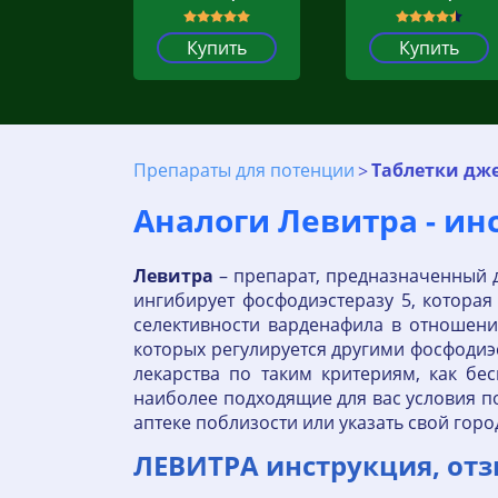
Купить
Купить
Препараты для потенции
Таблетки дж
Аналоги Левитра - и
Левитра
– препарат, предназначенный 
ингибирует фосфодиэстеразу 5, котора
селективности варденафила в отношен
которых регулируется другими фосфодиэ
лекарства по таким критериям, как бес
наиболее подходящие для вас условия по
аптеке поблизости или указать свой горо
ЛЕВИТРА инструкция, отз