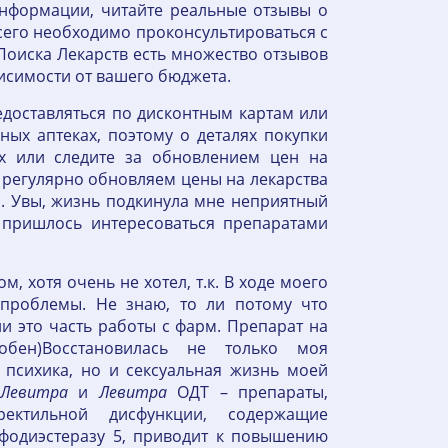
информации, читайте реальные отзывы о
сего необходимо проконсультироваться с
Поиска Лекарств есть множество отзывов
висимости от вашего бюджета.
едоставляться по дисконтным картам или
ых аптеках, поэтому о деталях покупки
ах или следите за обновлением цен на
 регулярно обновляем цены на лекарства
я. Увы, жизнь подкинула мне неприятный
 пришлось интересоваться препаратами
, хотя очень не хотел, т.к. В ходе моего
проблемы. Не знаю, то ли потому что
и это часть работы с фарм. Препарат на
обен)Восстановилась не только моя
 психика, но и сексуальная жизнь моей
Левитра
и
Левитра
ОДТ – препараты,
ектильной дисфункции, содержащие
сфодиэстеразу 5, приводит к повышению