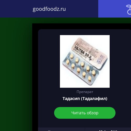
goodfoodz.ru
Препарат
Тадасип (Тадалафил)
Читать обзор