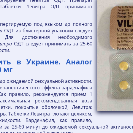
ргируемые Левитра ОДТ: Препарат
 Таблетки Левитра ОДТ принимают
испергируемую под языком до полного
а
ОДТ из блистерной упаковки следует
. Для достижения необходимого
витра
ОДТ следует принимать за 25-60
ости.
ть в Украине. Аналог
 мг
 до ожидаемой сексуальной активности.
 терапевтического эффекта варденафила
Как правило, рекомендуется прием 1
аксимальная рекомендованная доза
летки, покрытые оболочкой, Левитра:
рь. Таблетки Левитра глотают целиком,
идкости. Варденафил, как правило,
за 25-60 минут до ожидаемой сексуальной активност