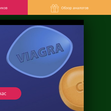
иков
Обзор аналогов
час