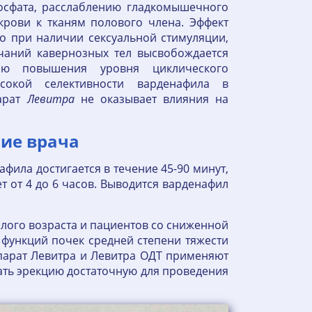
осфата, расслаблению гладкомышечного
рови к тканям полового члена. Эффект
о при наличии сексуальной стимуляции,
чаний кавернозных тел высвобождается
ию повышения уровня циклического
сокой селективности варденафила в
арат
Левитра
не оказывает влияния на
ие врача
ила достигается в течение 45-90 минут,
т от 4 до 6 часов. Выводится варденафил
ого возраста и пациентов со сниженной
 функций почек средней степени тяжести
парат Левитра и Левитра ОДТ применяют
ать эрекцию достаточную для проведения