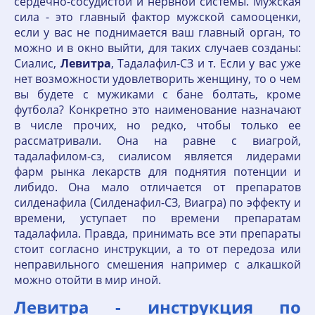
сердечно-сосудистой и нервной системы. Мужская
сила - это главный фактор мужской самооценки,
если у вас не поднимается ваш главный орган, то
можно и в окно выйти, для таких случаев созданы:
Сиалис,
Левитра
, Тадалафил-СЗ и т. Если у вас уже
нет возможности удовлетворить женщину, то о чем
вы будете с мужиками с бане болтать, кроме
футбола? Конкретно это наименование назначают
в числе прочих, но редко, чтобы только ее
рассматривали. Она на равне с виагрой,
тадалафилом-сз, сиалисом является лидерами
фарм рынка лекарств для поднятия потенции и
либидо. Она мало отличается от препаратов
силденафила (Силденафил-СЗ, Виагра) по эффекту и
времени, уступает по времени препаратам
тадалафила. Правда, принимать все эти препараты
стоит согласно инструкции, а то от передоза или
неправильного смешения например с алкашкой
можно отойти в мир иной.
Левитра - инструкция по