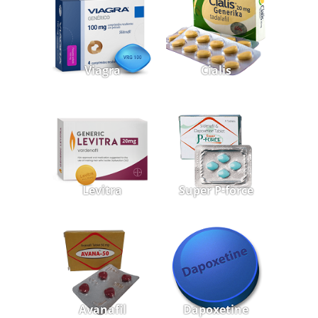
Viagra
Cialis
Levitra
Super P-force
Avanafil
Dapoxetine