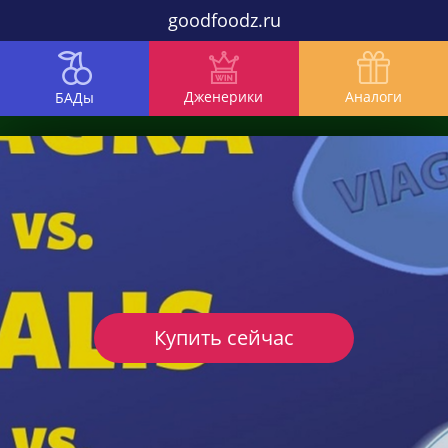
goodfoodz.ru
Дженерики
Аналоги
БАДы
Купить сейчас