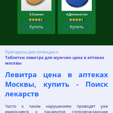
3.Сиалис
4.Дапоксетин
Купить
Купить
Препараты для потенции
Таблетки левитра для мужчин цена в аптеках
москвы
Левитра цена в аптеках
Москвы, купить - Поиск
лекарств
Часто к таким нарушениям приводят уже
имеющиеся у пациентов сопровождающие