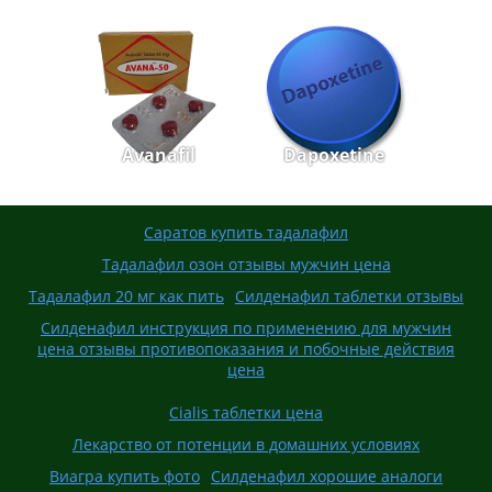
Avanafil
Dapoxetine
Саратов купить тадалафил
Тадалафил озон отзывы мужчин цена
Тадалафил 20 мг как пить
Силденафил таблетки отзывы
Силденафил инструкция по применению для мужчин
цена отзывы противопоказания и побочные действия
цена
Cialis таблетки цена
Лекарство от потенции в домашних условиях
Виагра купить фото
Силденафил хорошие аналоги