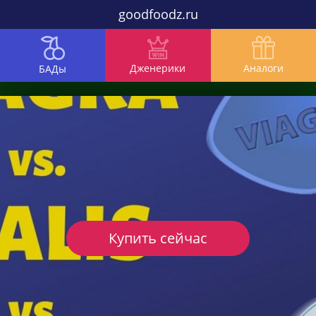
goodfoodz.ru
Дженерики
Аналоги
БАДы
Купить сейчас