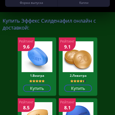
Форма выпуска
Капли
Купить Эффекс Силденафил онлайн с
доставкой:
Рейтинг
Рейтинг
9.6
9.1
1.Виагра
2.Левитра
Купить
Купить
Рейтинг
Рейтинг
8.5
8.1