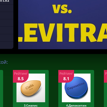
t S.A.E
кой:
Рейтинг
Рейтинг
8.5
8.1
3.Сиалис
4.Дапоксетин