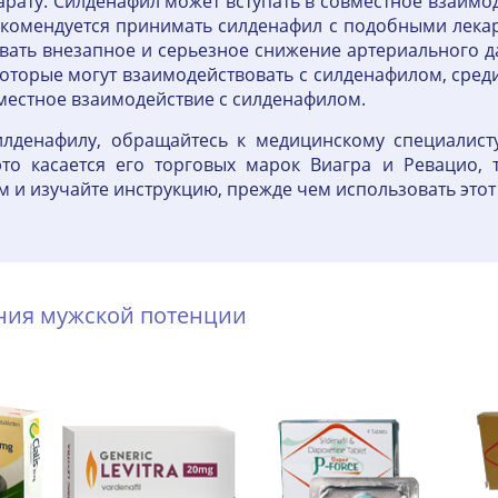
парату. Силденафил может вступать в совместное взаим
комендуется принимать силденафил с подобными лекар
ть внезапное и серьезное снижение артериального да
 которые могут взаимодействовать с силденафилом, сред
вместное взаимодействие с силденафилом.
лденафилу, обращайтесь к медицинскому специалист
то касается его торговых марок Виагра и Ревацио, 
м и изучайте инструкцию, прежде чем использовать этот
ения мужской потенции