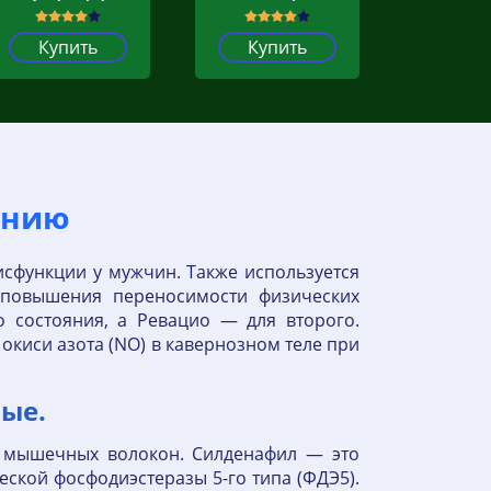
Купить
Купить
ению
исфункции у мужчин. Также используется
и повышения переносимости физических
 состояния, а Ревацио — для второго.
окиси азота (NO) в кавернозном теле при
ые.
их мышечных волокон. Силденафил — это
ской фосфодиэстеразы 5-го типа (ФДЭ5).