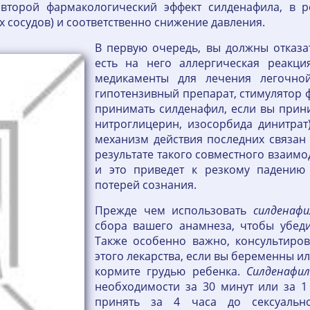
второй фармакологический эффект силденафила, в ре
 сосудов) и соответственно снижение давления.
В первую очередь, вы должны отказат
есть на него аллергическая реакц
медикаменты для лечения легочно
гипотензивный препарат, стимулятор ф
принимать силденафил, если вы прин
нитроглицерин, изосорбида динитрат)
механизм действия последних связан
результате такого совместного взаимо
и это приведет к резкому падению
потерей сознания.
Прежде чем использовать
силденафи
сбора вашего анамнеза, чтобы убедит
Также особенно важно, консультиро
этого лекарства, если вы беременны и
кормите грудью ребенка.
Силденафил
необходимости за 30 минут или за 1
принять за 4 часа до сексуально