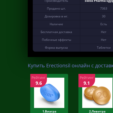
Производитель
Swiss Pharma Egyp
Продано шт.
7363
Дозировка в мг.
30
Наличие
Есть
Бесплатная доставка
Нет
Побочные эффекты
Нет
Форма выпуска
Таблетки
Купить Erectionsil онлайн с достав
Рейтинг
Рейтинг
9.6
9.1
1.Виагра
2.Левитра