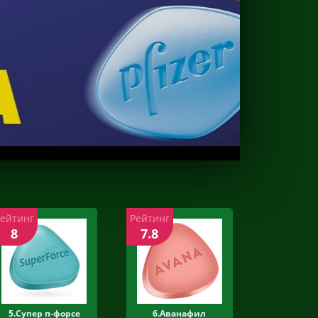
Рейтинг
Рейтинг
8
7.8
5.Супер п-форсе
6.Аванафил