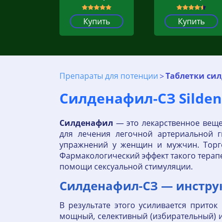
Купить
Купить
Препараты для потенции
Таблетки си
Силденафил-СЗ Silden
Силденафил
— это лекарственное веще
для лечения легочной артериальной г
упражнений у женщин и мужчин. Торго
Фармакологический эффект такого терапе
помощи сексуальной стимуляции.
Силденафил-СЗ — инстру
В результате этого усиливается прито
мощный, селективный (избирательный) и