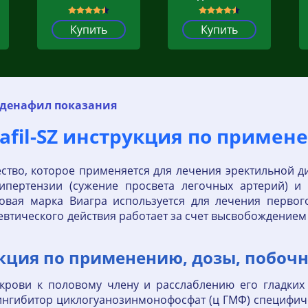
Купить
Купить
лденафил показания
afil-SZ инструкция по примен
ство, которое применяется для лечения эректильной д
ипертензии (сужение просвета легочных артерий) 
вая марка Виагра используется для лечения первого
втического действия работает за счет высвобождением 
кция по применению, дозы, побочн
к крови к половому члену и расслаблению его гладк
нгибитор циклогуанозинмонофосфат (ц ГМФ) специфиче