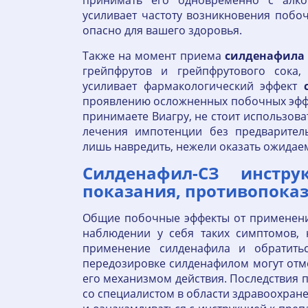
принимать его одновременно с алко
усиливает частоту возникновения побо
опасно для вашего здоровья.
Также на момент приема
силденафила
грейпфрутов и грейпфрутового сока,
усиливает фармакологический эффект
проявлению осложненных побочных эффе
принимаете Виагру, не стоит использова
лечения импотенции без предварител
лишь навредить, нежели оказать ожидае
Силденафил-СЗ инстр
показания, противопоказ
Общие побочные эффекты от применени
наблюдении у себя таких симптомов,
применение силденафила и обратить
передозировке силденафилом могут отме
его механизмом действия. Последствия 
со специалистом в области здравоохран