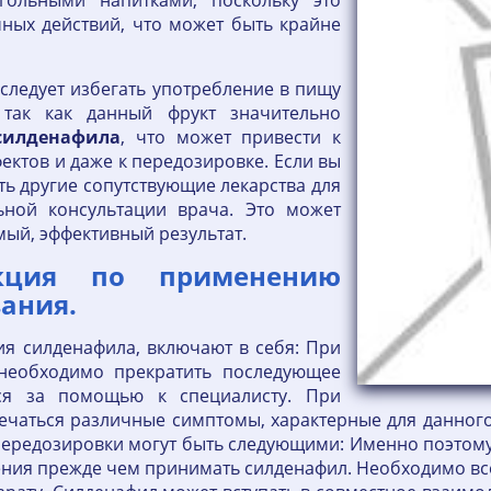
гольными напитками, поскольку это
чных действий, что может быть крайне
следует избегать употребление в пищу
 так как данный фрукт значительно
силденафила
, что может привести к
ктов и даже к передозировке. Если вы
ть другие сопутствующие лекарства для
ьной консультации врача. Это может
мый, эффективный результат.
укция по применению
ания.
я силденафила, включают в себя: При
 необходимо прекратить последующее
ся за помощью к специалисту. При
чаться различные симптомы, характерные для данного
передозировки могут быть следующими: Именно поэтому,
ения прежде чем принимать силденафил. Необходимо вс