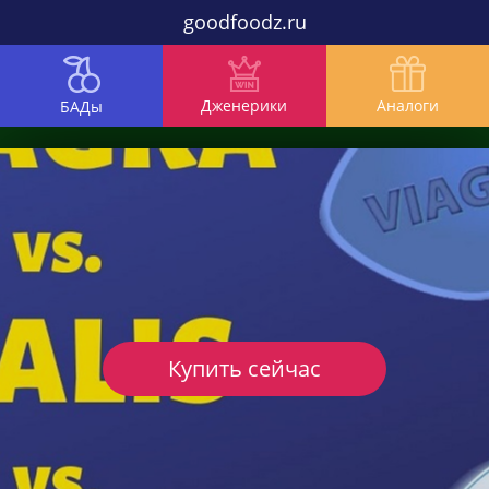
goodfoodz.ru
Дженерики
Аналоги
БАДы
Купить сейчас