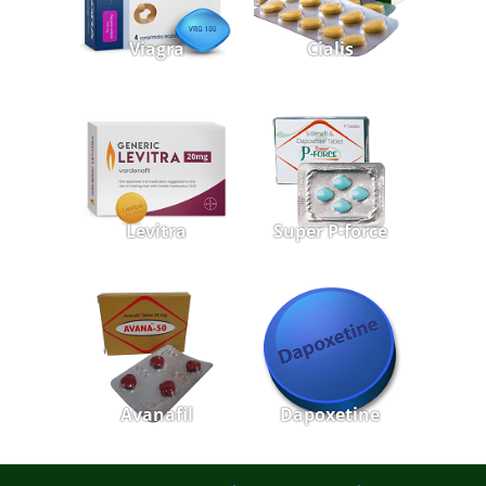
Viagra
Cialis
Levitra
Super P-force
Avanafil
Dapoxetine