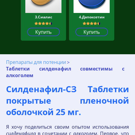
3.Сиалис
4.Дапоксетин
Купить
Купить
Препараты для потенции
Таблетки силденафил совместимы с
алкоголем
Силденафил-СЗ Таблетки
покрытые пленочной
оболочкой 25 мг.
Я хочу поделиться своим опытом использования
силденафила
в сочетании с
алкоголем
. Первое, что