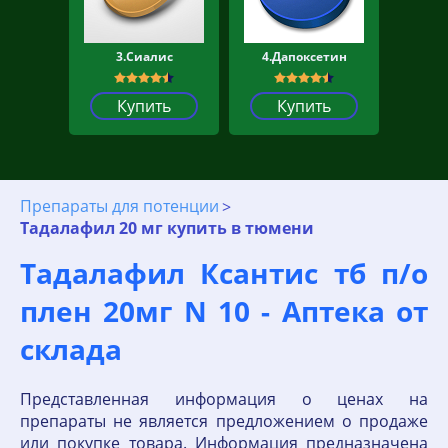
3.Сиалис
4.Дапоксетин
Купить
Купить
Препараты для потенции
Тадалафил 20 мг купить в тюмени
Тадалафил Ксантис тб п/о
плен 20мг N 10 - Аптека от
склада
Представленная информация о ценах на
препараты не является предложением о продаже
или покупке товара. Информация предназначена