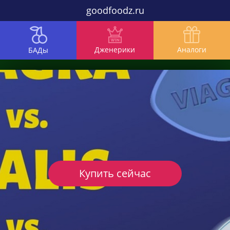
goodfoodz.ru
Дженерики
Аналоги
БАДы
Купить сейчас