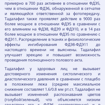
примерно в 700 раз активнее в отношении ФДЭ5,
чем в отношении ФДЭ6, обнаруженной в сетчатке
и являющейся ответственной за фотопередачу.
Тадалафил также проявляет действие в 9000 раз
более мощное в отношении ФДЭ5 в сравнении с
его влиянием на ФДЭ8, ФДЭ9 и ФДЭ10, и в 14 раз
более мощное в отношении ФДЭ5 по сравнению с
ФДЭ11. Распределение в тканях и физиологические
эффекты ингибирования ФДЭ8-ФДЭ11 до
настоящего времени не выяснены. Тадалафил
улучшает эрекцию и повышает возможность
проведения полноценного полового акта.
Тадалафил у здоровых лиц не вызывает
достоверного изменения систолического и
диастолического давления в сравнении с плацебо
в положении лежа (среднее максимальное
снижение составляет 1.6/0.8 мм рт.ст. Тадалафил не
вызывает изменений распознавания цветов
(голубой/зеленый), что объясняется низким
сродством его к ФДЭ6. соответственно) и в