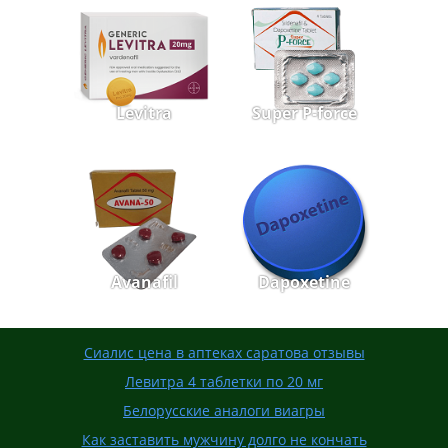
Levitra
Super P-force
Avanafil
Dapoxetine
Сиалис цена в аптеках саратова отзывы
Левитра 4 таблетки по 20 мг
Белорусские аналоги виагры
Как заставить мужчину долго не кончать