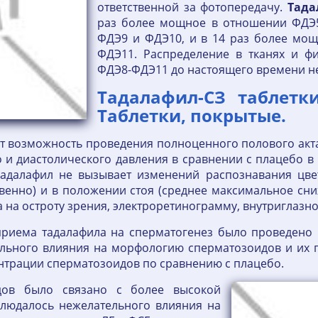
ответственной за фотопередачу.
Тада
раз более мощное в отношении ФДЭ5
ФДЭ9 и ФДЭ10, и в 14 раз более мо
ФДЭ11. Распределение в тканях и ф
ФДЭ8-ФДЭ11 до настоящего времени н
Тадалафил-СЗ таблетк
Таблетки, покрытые.
 возможность проведения полноценного полового акта
 и диастолического давления в сравнении с плацебо 
 Тадалафил не вызывает изменений распознавания цве
венно) и в положении стоя (среднее максимальное сниж
а на остроту зрения, электроретинограмму, внутриглазно
риема тадалафила на сперматогенез было проведено 
ельного влияния на морфологию сперматозоидов и их 
нтрации сперматозоидов по сравнению с плацебо.
дов было связано с более высокой
аблюдалось нежелательного влияния на