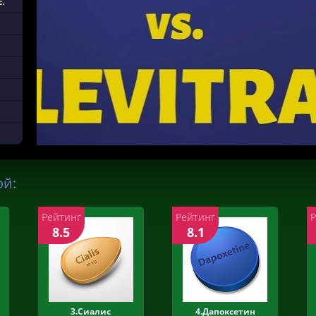
.
ой:
Рейтинг
Рейтинг
8.5
8.1
3.Сиалис
4.Дапоксетин