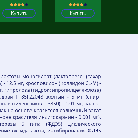
Купить
Купить
лактозы моногидрат (лактопресс) (сахар
- 12.5 мг, кросповидон (Коллидон CL-M) -
 мг, гипролоза (гидроксипропилцеллюлоза)
адрай II 85F22048 желтый - 5 мг (спирт
олиэтиленгликоль 3350) - 1.01 мг, тальк -
лак на основе красителя солнечный закат
снове красителя индигокармин - 0.001 мг).
теразы 5 типа (ФДЭ5) циклического
ение оксида азота, ингибирование ФДЭ5