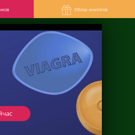
иков
Обзор аналогов
йчас