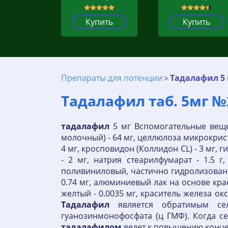
Купить
Купить
Препараты для потенции
Тадалафил 5 
Тадалафил таб. 5мг №
тадалафил
5 мг Вспомогательные вещес
молочный) - 64 мг, целлюлоза микрокрист
4 мг, кросповидон (Коллидон CL) - 3 мг,
- 2 мг, натрия стеарилфумарат - 1.5 г
поливиниловый, частично гидролизованный 
0.74 мг, алюминиевый лак на основе кра
желтый - 0.0035 мг, краситель железа окс
Тадалафил
является обратимым сел
гуанозинмонофосфата (ц ГМФ). Когда с
тадалафилом
ведет к повышению конце