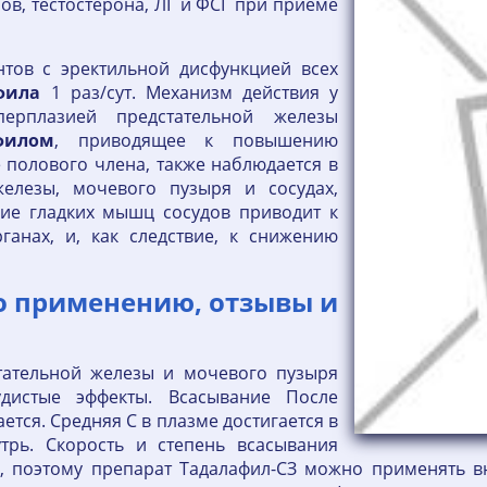
в, тестостерона, ЛГ и ФСГ при приеме
тов с эректильной дисфункцией всех
фила
1 раз/сут. Механизм действия у
перплазией предстательной железы
филом
, приводящее к повышению
 полового члена, также наблюдается в
железы, мочевого пузыря и сосудах,
ние гладких мышц сосудов приводит к
ганах, и, как следствие, к снижению
о применению, отзывы и
стательной железы и мочевого пузыря
удистые эффекты. Всасывание После
тся. Средняя С в плазме достигается в
трь. Скорость и степень всасывания
и, поэтому препарат Тадалафил-СЗ можно применять в