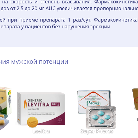
 на скорость и степень всасывания. Фармакокинетик
доз от 2.5 до 20 мг AUC увеличивается пропорционально
ней при приеме препарата 1 раз/сут. Фармакокинетик
епарата у пациентов без нарушения эрекции.
ения мужской потенции
Levitra
Super P-force