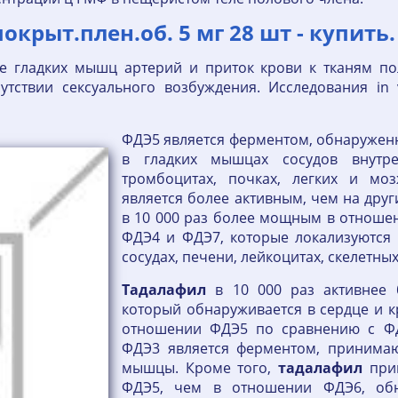
крыт.плен.об. 5 мг 28 шт - купить.
ие гладких мышц артерий и приток крови к тканям по
утствии сексуального возбуждения. Исследования in v
ФДЭ5 является ферментом, обнаруженн
в гладких мышцах сосудов внутре
тромбоцитах, почках, легких и мо
является более активным, чем на друг
в 10 000 раз более мощным в отноше
ФДЭ4 и ФДЭ7, которые локализуются 
сосудах, печени, лейкоцитах, скелетны
Тадалафил
в 10 000 раз активнее 
который обнаруживается в сердце и кр
отношении ФДЭ5 по сравнению с ФД
ФДЭ3 является ферментом, принима
мышцы. Кроме того,
тадалафил
прим
ФДЭ5, чем в отношении ФДЭ6, обн