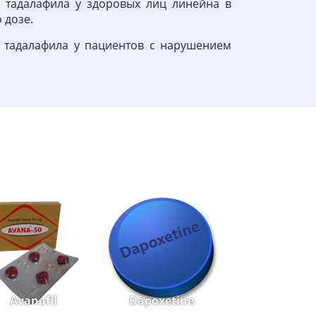
а тадалафила у здоровых лиц линейна в
 дозе.
а тадалафила у пациентов с нарушением
Avanafil
Dapoxetine