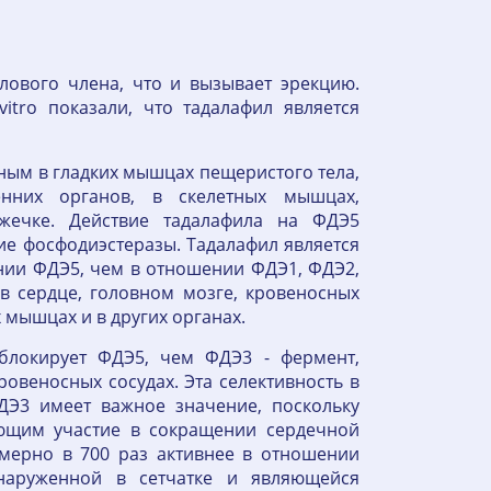
лового члена, что и вызывает эрекцию.
itro показали, что тадалафил является
ым в гладких мышцах пещеристого тела,
нних органов, в скелетных мышцах,
зжечке. Действие тадалафила на ФДЭ5
ие фосфодиэстеразы. Тадалафил является
нии ФДЭ5, чем в отношении ФДЭ1, ФДЭ2,
в сердце, головном мозге, кровеносных
х мышцах и в других органах.
блокирует ФДЭ5, чем ФДЭ3 - фермент,
овеносных сосудах. Эта селективность в
Э3 имеет важное значение, поскольку
ющим участие в сокращении сердечной
ерно в 700 раз активнее в отношении
аруженной в сетчатке и являющейся