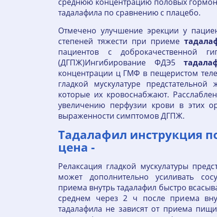
среднюю концентрацию половых гормоно
тадалафила по сравнению с плацебо.
Отмечено улучшение эрекции у пациен
степеней тяжести при приеме
тадала
пациентов с доброкачественной ги
(ДГПЖ)Ингибирование ФДЭ5
тадала
концентрации ц ГМФ в пещеристом теле
гладкой мускулатуре предстательной 
которые их кровоснабжают. Расслабле
увеличению перфузии крови в этих ор
выраженности симптомов ДГПЖ.
Тадалафил инструкция п
цена -
Релаксация гладкой мускулатуры пред
может дополнительно усиливать сос
приема внутрь тадалафил быстро всасывае
среднем через 2 ч после приема вну
тадалафила не зависят от приема пищ