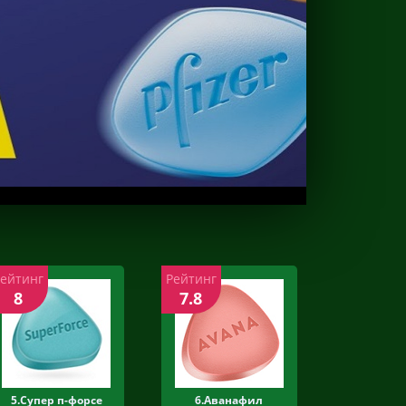
Рейтинг
Рейтинг
8
7.8
5.Супер п-форсе
6.Аванафил