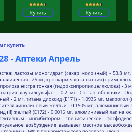
Купить
Купить
мг купить
28 - Аптеки Апрель
тва: лактозы моногидрат (сахар молочный) - 53.8 мг, 
аллическая - 26 мг, кроскармеллоза натрия (примеллоза) 
 гипролоза экстра тонкая (гидроксипропилцеллюлоза) - 3
, натрия лаурилсульфат - 0.2 мг. Состав оболочки: Оп
- 2 мг, титана диоксид (Е171) - 1.0935 мг, макрогол (п
сителя хинолиновый желтый - 0.1505 мг, алюминиевый 
ид (II) желтый (Е172) - 0.0015 мг, алюминиевый лак на о
ективным ингибитором специфической фосфодиэс
ексуальное возбуждение вызывает местное высвобожд
нтрации ц ГМФ в пещеристом теле полового члена.