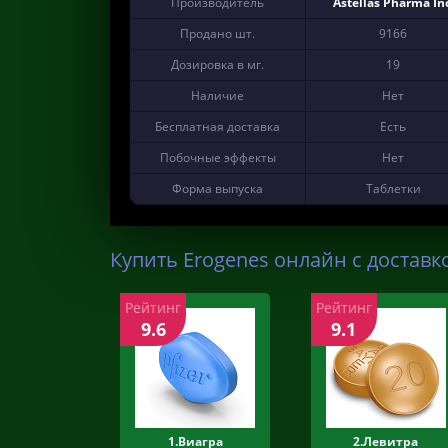
Производитель
Astellas Pharma Inc
Продано шт.
9166
Дозировка в мг.
19
Наличие
Нет
Бесплатная доставка
Есть
Побочные эффекты
Нет
Форма выпуска
Таблетки
Купить Erogenes онлайн с доставк
Рейтинг
Рейтинг
9.6
9.1
1.Виагра
2.Левитра