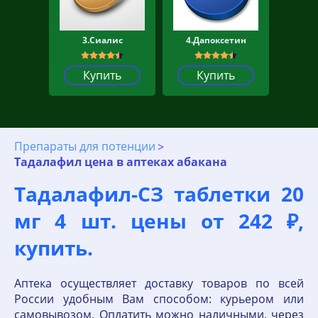
3.Сиалис
4.Дапоксетин
Купить
Купить
Препараты для потенции
Тадалафил цена в аптеках абакана
Тадалафил-СЗ таблетки 20
мг 4 шт. цены от 242 ₽,
купить.
Аптека осуществляет доставку товаров по всей
России удобным Вам способом: курьером или
самовывозом. Оплатить можно наличными, через