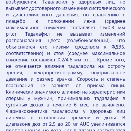
возбуждения. Тадалафил у здоровых лиц не
вызывает достоверного изменения систолического
и диастолического давления, по сравнению с
плацебо в положении лежа (среднее
максимальное снижение составляет 1.6/0.8 мм
рт.ст. Тадалафил не вызывает изменений
распознавания цвета (голубой/зеленый), что
объясняется его низким сродством к ФДЭ6.
соответственно) и стоя (среднее максимальное
снижение составляет 0.2/4.6 мм рт.ст. Кроме того,
не отмечается влияния тадалафила на остроту
зрения, электроретинограмму, внутриглазное
давление и размер зрачка. Скорость и степень
всасывания не зависят от приема пищи.
Клинически значимого влияния на характеристики
спермы у мужчин, принимавших тадалафил в
суточных дозах в течение 6 мес, не выявлено.
Фармакокинетика тадалафила у здоровых лиц
линейна в отношении времени и дозы. В
диапазоне доз от 2.5 до 20 мг AUC увеличивается
пропорционально дозе. Css в плазме достигаются