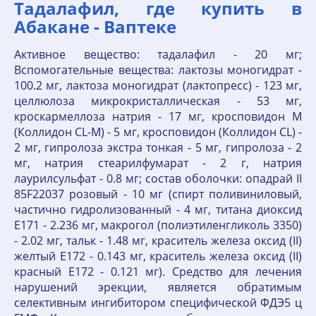
Тадалафил, где купить в
Абакане - Ваптеке
Активное вещество: тадалафил - 20 мг;
Вспомогательные вещества: лактозы моногидрат -
100.2 мг, лактоза моногидрат (лактопресс) - 123 мг,
целлюлоза микрокристаллическая - 53 мг,
кроскармеллоза натрия - 17 мг, кросповидон М
(Коллидон CL-M) - 5 мг, кросповидон (Коллидон CL) -
2 мг, гипролоза экстра тонкая - 5 мг, гипролоза - 2
мг, натрия стеарилфумарат - 2 г, натрия
лаурилсульфат - 0.8 мг; состав оболочки: опадрай II
85F22037 розовый - 10 мг (спирт поливиниловый,
частично гидролизованный - 4 мг, титана диоксид
Е171 - 2.236 мг, макрогол (полиэтиленгликоль 3350)
- 2.02 мг, тальк - 1.48 мг, краситель железа оксид (II)
желтый Е172 - 0.143 мг, краситель железа оксид (II)
красный Е172 - 0.121 мг). Средство для лечения
нарушений эрекции, является обратимым
селективным ингибитором специфической ФДЭ5 ц