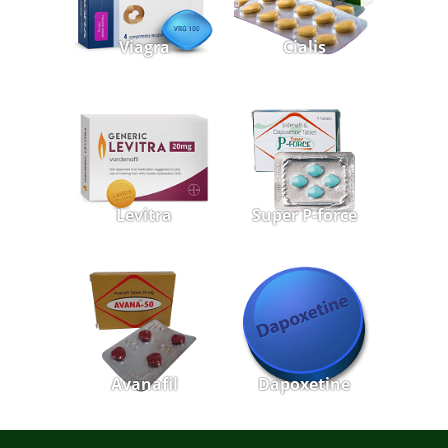
Viagra
Cialis
Levitra
Super P-force
Avanafil
Dapoxetine