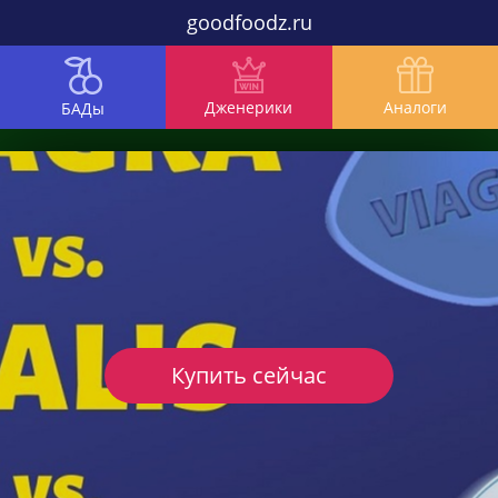
goodfoodz.ru
Дженерики
Аналоги
БАДы
Купить сейчас