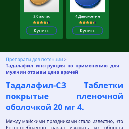
3.Сиалис
4.Дапоксетин
Купить
Купить
Препараты для потенции
Тадалафил инструкция по применению для
мужчин отзывы цена врачей
Тадалафил-СЗ Таблетки
покрытые пленочной
оболочкой 20 мг 4.
Между майскими праздниками стало известно, что
Роспотребнадзор начал изымать из оборота