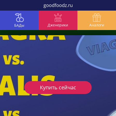
goodfoodz.ru
Дженерики
Аналоги
БАДы
Купить сейчас