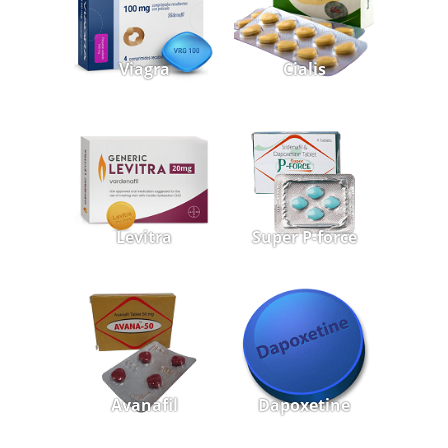
Viagra
Cialis
Levitra
Super P-force
Avanafil
Dapoxetine