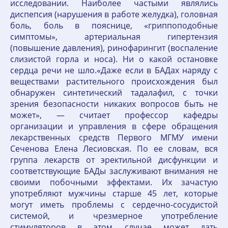
исследовании. Наиболее частыми являлись
диспепсия (нарушения в работе желудка), головная
боль, боль в пояснице, «гриппоподобные
симптомы», артериальная гипертензия
(повышение давления), ринофарингит (воспаление
слизистой горла и носа). Ни о какой остановке
сердца речи не шло.«Даже если в БАДах наряду с
веществами растительного происхождения был
обнаружен синтетический тадалафил, с точки
зрения безопасности никаких вопросов быть не
может», — считает профессор кафедры
организации и управления в сфере обращения
лекарственных средств Первого МГМУ имени
Сеченова Елена Лесиовская. По ее словам, вся
группа лекарств от эректильной дисфункции и
соответствующие БАДы заслуживают внимания не
своими побочными эффектами. Их зачастую
употребляют мужчины старше 45 лет, которые
могут иметь проблемы с сердечно-сосудистой
системой, и чрезмерное употребление
стимуляторов в этом случае может дать