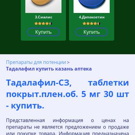
3.Сиалис
4.Дапоксетин
Купить
Купить
Препараты для потенции
Тадалафил купить казань аптека
Тадалафил-СЗ, таблетки
покрыт.плен.об. 5 мг 30 шт
- купить.
Представленная информация о ценах на
препараты не является предложением о продаже
или покупке товара. Информация предназначена