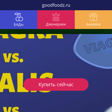
goodfoodz.ru
Дженерики
Аналоги
БАДы
Купить сейчас