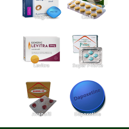
Viagra
Cialis
Levitra
Super P-force
Avanafil
Dapoxetine